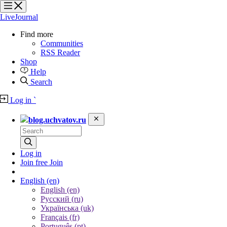
?
?
?
?
LiveJournal
Find more
Communities
RSS Reader
Shop
Help
Search
Log in
`
blog.uchvatov.ru
Log in
Join free
Join
English
(en)
English (en)
Русский (ru)
Українська (uk)
Français (fr)
Português (pt)