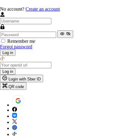
No account?
Create an account
Remember me
Forgot password
Log in
Log in
Login with Sber ID
QR code