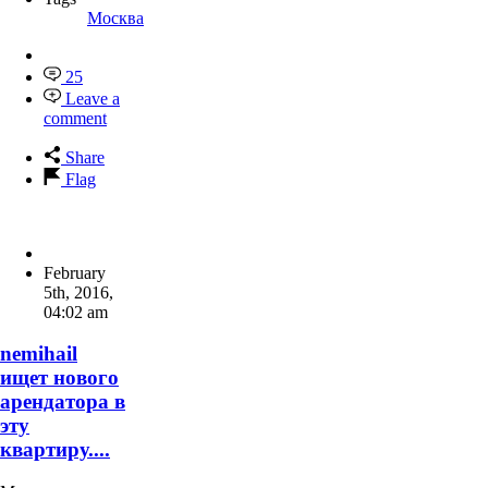
Tags
Москва
25
Leave a
comment
Share
Flag
February
5th, 2016
,
04:02 am
nemihail
ищет нового
арендатора в
эту
квартиру....