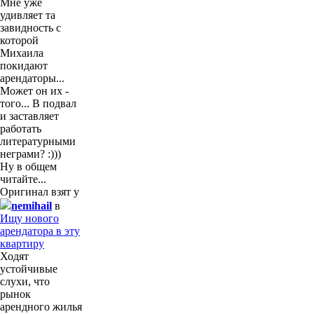
Мне уже
удивляет та
завидность с
которой
Михаила
покидают
арендаторы...
Может он их -
того... В подвал
и заставляет
работать
литературными
неграми? :)))
Ну в общем
читайте...
Оригинал взят у
nemihail
в
Ищу нового
арендатора в эту
квартиру
Ходят
устойчивые
слухи, что
рынок