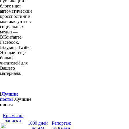
публикации в
блоге идет
автоматический
кросспостинг в
мои аккаунты в
социальных
медиа —
ВКонтакте,
Facebook,
Istagram, Twitter.
Это дает еще
больше
читателей для
Вашего
материала.
[
Лучшие
посты
]
Лучшие
посты
1000 дней
Крымские
до ЧМ
записки
Репортаж
из Киева