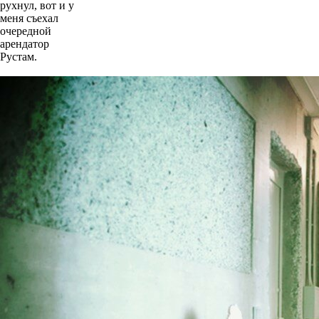
арендного жилья
рухнул, вот и у
меня съехал
очередной
арендатор
Рустам.