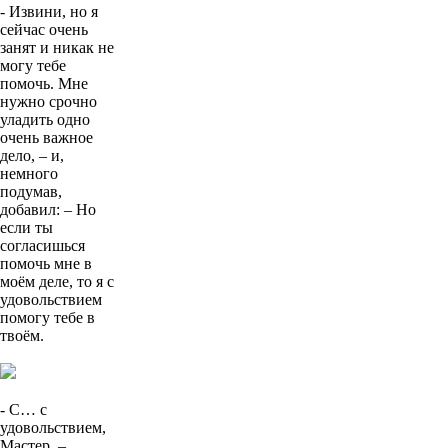
ответил:
- Извини, но я
сейчас очень
занят и никак не
могу тебе
помочь. Мне
нужно срочно
уладить одно
очень важное
дело, – и,
немного
подумав,
добавил: – Но
если ты
согласишься
помочь мне в
моём деле, то я с
удовольствием
помогу тебе в
твоём.
- С… с