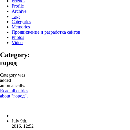
Friends
Profile
Archive
Tags
Categories
Memories
Продвижение и разработка сайтов
Photos
Video
Category:
город
Category was
added
automatically.
Read all entries
about "город".
July 9th,
2016
,
12:52