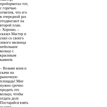
удовольствием,
Мастер, –
пробормотал тот,
с горечью
отметив, что его
в очередной раз
отодвигают на
второй план.
- Хорошо, –
сказал Мастер и
снял со своего
левого мизинца
небольшое
кольцо с
красивым
камнем.
– Возьми коня и
скачи на
рыночную
площадь! Мне
нужно срочно
продать это
кольцо, чтобы
отдать долг.