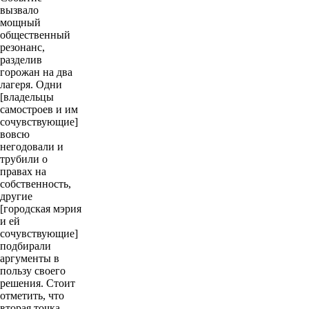
Событие
вызвало
мощный
общественный
резонанс,
разделив
горожан на два
лагеря. Одни
[владельцы
самостроев и им
сочувствующие]
вовсю
негодовали и
трубили о
правах на
собственность,
другие
[городская мэрия
и ей
сочувствующие]
подбирали
аргументы в
пользу своего
решения. Стоит