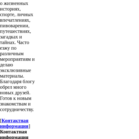
о жизненных
историях,
спорте, личных
впечатлениях,
пивоварении,
путешествиях,
загадках и
тайнах. Часто
езжу по
различным
мероприятиям и
делаю
эксклюзивные
материалы.
Благодаря блогу
обрел много
новых друзей.
Готов к новым
знакомствам и
сотрудничеству.
[
Контактная
информация
]
Контактная
информация