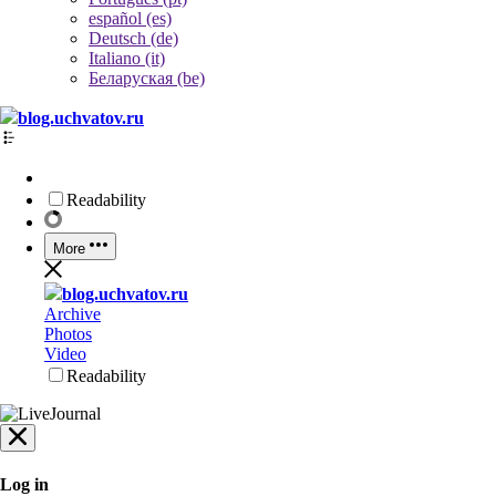
español (es)
Deutsch (de)
Italiano (it)
Беларуская (be)
blog.uchvatov.ru
Readability
More
blog.uchvatov.ru
Archive
Photos
Video
Readability
Log in