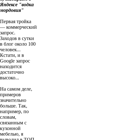
Яндексе "водка
мордовия"
Первая тройка
— коммерческий
запрос.
Заходов в сутки
в блог около 100
человек...
Кстати, и в
Google запрос
находится
достаточно
высоко...
На самом деле,
примеров
значительно
больше. Так,
например, по
словам,
связанным с
кухонной
мебелью, я
выводил в ТОП