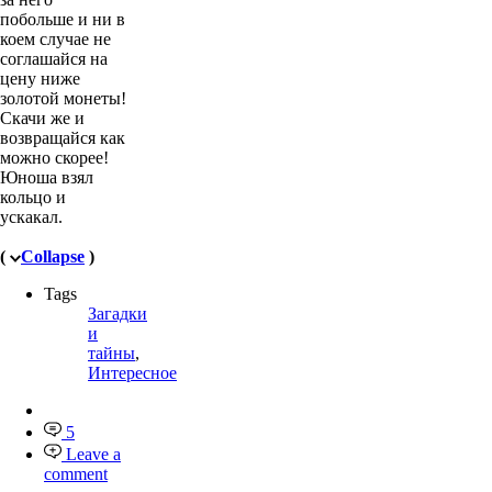
Постарайся взять
за него
побольше и ни в
коем случае не
соглашайся на
цену ниже
золотой монеты!
Скачи же и
возвращайся как
можно скорее!
Юноша взял
кольцо и
ускакал.
(
Collapse
)
Tags
Загадки
и
тайны
,
Интересное
5
Leave a