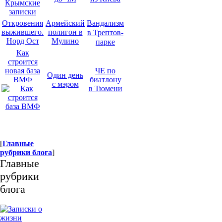
В
андализм
Откровения
Армейский
в Трептов-
выжившего.
полигон в
парке
Норд Ост
Мулино
Как
строится
новая база
ЧЕ по
Один день
ВМФ
биатлону
с мэром
в Тюмени
[
Главные
рубрики блога
]
Главные
рубрики
блога