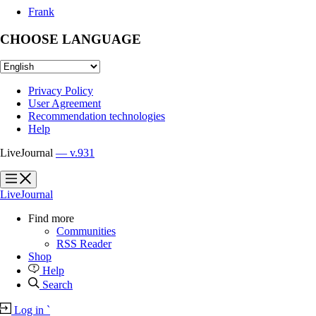
Frank
CHOOSE LANGUAGE
Privacy Policy
User Agreement
Recommendation technologies
Help
LiveJournal
— v.931
?
?
LiveJournal
Find more
Communities
RSS Reader
Shop
Help
Search
Log in
`