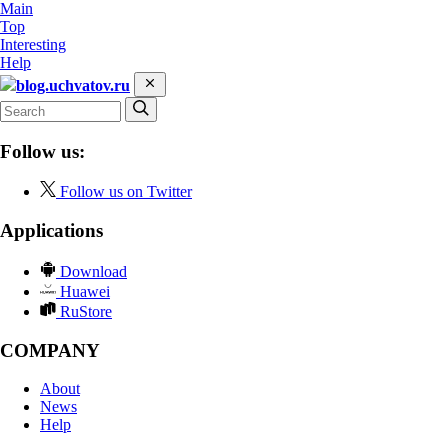
Main
Top
Interesting
Help
blog.uchvatov.ru
Follow us:
Follow us on Twitter
Applications
Download
Huawei
RuStore
COMPANY
About
News
Help