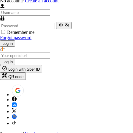
No account?
Create an account
Remember me
Forgot password
Log in
Log in
Login with Sber ID
QR code