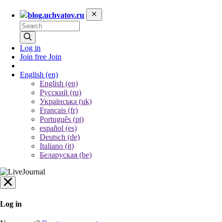
blog.uchvatov.ru
Log in
Join free
Join
English
(en)
English (en)
Русский (ru)
Українська (uk)
Français (fr)
Português (pt)
español (es)
Deutsch (de)
Italiano (it)
Беларуская (be)
Log in