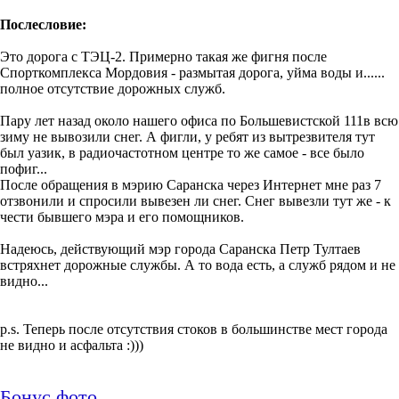
Послесловие:
Это дорога с ТЭЦ-2. Примерно такая же фигня после
Спорткомплекса Мордовия - размытая дорога, уйма воды и......
полное отсутствие дорожных служб.
Пару лет назад около нашего офиса по Большевистской 111в всю
зиму не вывозили снег. А фигли, у ребят из вытрезвителя тут
был уазик, в радиочастотном центре то же самое - все было
пофиг...
После обращения в мэрию Саранска через Интернет мне раз 7
отзвонили и спросили вывезен ли снег. Снег вывезли тут же - к
чести бывшего мэра и его помощников.
Надеюсь, действующий мэр города Саранска Петр Тултаев
встряхнет дорожные службы. А то вода есть, а служб рядом и не
видно...
p.s. Теперь после отсутствия стоков в большинстве мест города
не видно и асфальта :)))
Бонус фото