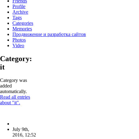
Friends
Profile
Archive
Tags
Categories
Memories
Продвижение и разработка сайтов
Photos
Video
Category:
it
Category was
added
automatically.
Read all entries
about "it".
July 9th,
2016
,
12:52