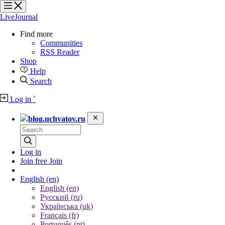
?
?
?
?
LiveJournal
Find more
Communities
RSS Reader
Shop
Help
Search
Log in
`
blog.uchvatov.ru
Log in
Join free
Join
English
(en)
English (en)
Русский (ru)
Українська (uk)
Français (fr)
Português (pt)