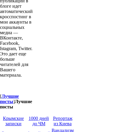
публикации в
блоге идет
автоматический
кросспостинг в
мои аккаунты в
социальных
медиа —
ВКонтакте,
Facebook,
Istagram, Twitter.
Это дает еще
больше
читателей для
Вашего
материала.
[
Лучшие
посты
]
Лучшие
посты
Крымские
1000 дней
Репортаж
записки
до ЧМ
из Киева
В
андализм