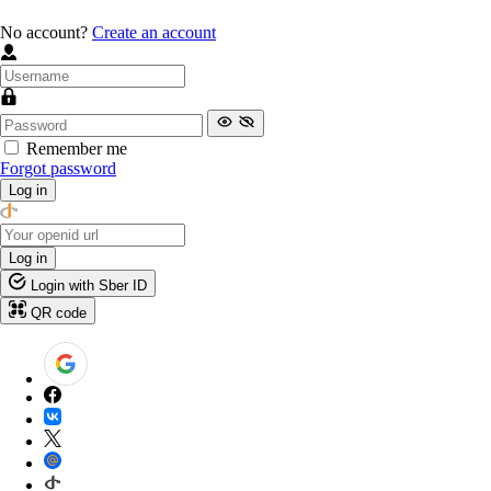
No account?
Create an account
Remember me
Forgot password
Log in
Log in
Login with Sber ID
QR code