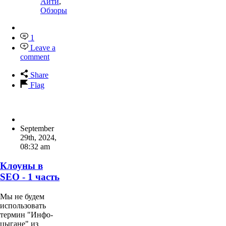
Айти
,
Обзоры
1
Leave a
comment
Share
Flag
September
29th, 2024
,
08:32 am
Клоуны в
SEO - 1 часть
Мы не будем
использовать
термин "Инфо-
цыгане" из