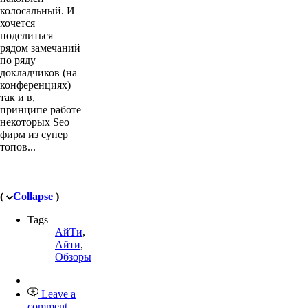
колосальный. И
хочется
поделиться
рядом замечаний
по ряду
докладчиков (на
конференциях)
так и в,
принципе работе
некоторых Seo
фирм из супер
топов...
(
Collapse
)
Tags
АйТи
,
Айти
,
Обзоры
Leave a
comment