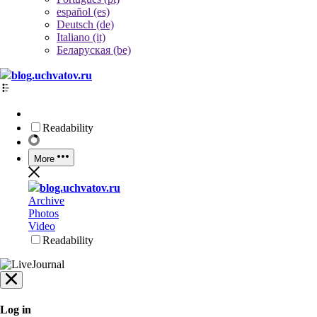
español (es)
Deutsch (de)
Italiano (it)
Беларуская (be)
blog.uchvatov.ru
Readability
More
blog.uchvatov.ru
Archive
Photos
Video
Readability
Log in