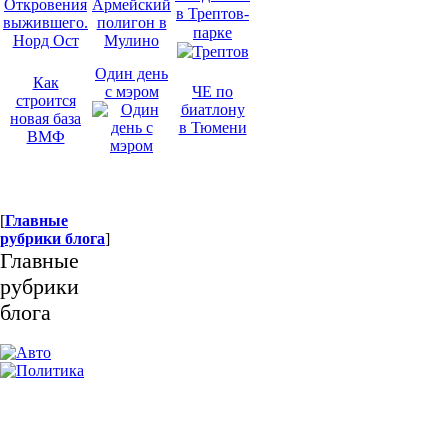
Откровения
Армейский
в Трептов-
выжившего.
полигон в
парке
Норд Ост
Мулино
Один день
Как
с мэром
ЧЕ по
строится
биатлону
новая база
в Тюмени
ВМФ
[
Главные
рубрики блога
]
Главные
рубрики
блога