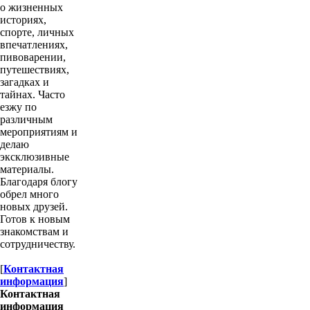
о жизненных
историях,
спорте, личных
впечатлениях,
пивоварении,
путешествиях,
загадках и
тайнах. Часто
езжу по
различным
мероприятиям и
делаю
эксклюзивные
материалы.
Благодаря блогу
обрел много
новых друзей.
Готов к новым
знакомствам и
сотрудничеству.
[
Контактная
информация
]
Контактная
информация