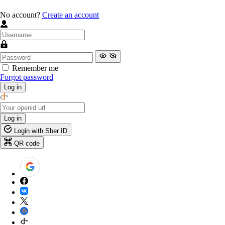
No account?
Create an account
Remember me
Forgot password
Log in
Log in
Login with Sber ID
QR code