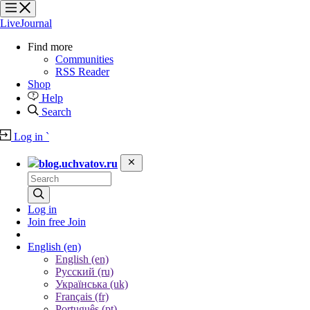
?
?
?
?
LiveJournal
Find more
Communities
RSS Reader
Shop
Help
Search
Log in
`
blog.uchvatov.ru
Log in
Join free
Join
English
(en)
English (en)
Русский (ru)
Українська (uk)
Français (fr)
Português (pt)