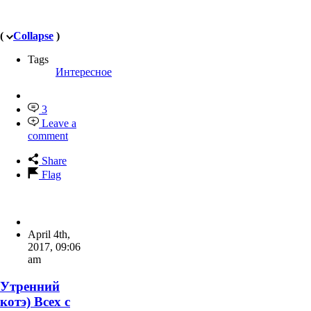
(
Collapse
)
Tags
Интересное
3
Leave a
comment
Share
Flag
April 4th,
2017
,
09:06
am
Утренний
котэ) Всех с