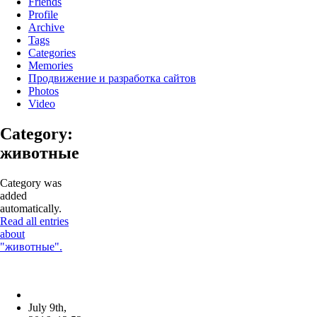
Friends
Profile
Archive
Tags
Categories
Memories
Продвижение и разработка сайтов
Photos
Video
Category:
животные
Category was
added
automatically.
Read all entries
about
"животные".
July 9th,