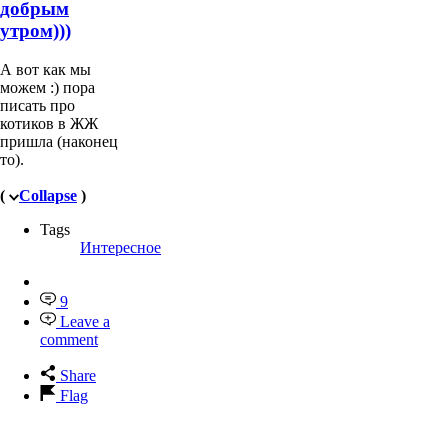
добрым
утром)))
А вот как мы
можем :) пора
писать про
котиков в ЖЖ
пришла (наконец
то).
(
Collapse
)
Tags
Интересное
9
Leave a
comment
Share
Flag