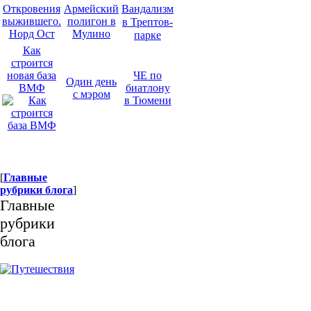
Откровения
Армейский
В
андализм
выжившего.
полигон в
в Трептов-
Норд Ост
Мулино
парке
Как
строится
новая база
ЧЕ по
Один день
ВМФ
биатлону
с мэром
в Тюмени
[
Главные
рубрики блога
]
Главные
рубрики
блога