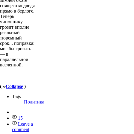
зимней охоте
спящего медведя
прямо в берлоге.
Теперь
чиновнику
грозит вполне
реальный
тюремный
срок... поправка:
мог бы грозить
— в
параллельной
вселенной.
(
Collapse
)
Tags
Политика
15
Leave a
comment