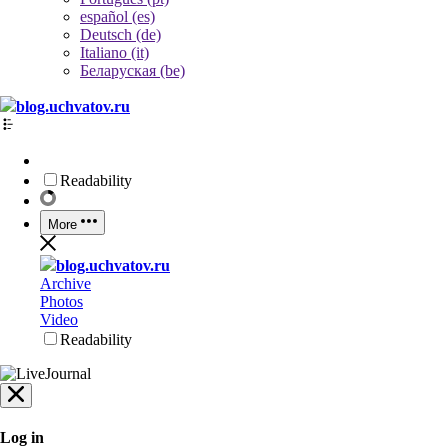
español (es)
Deutsch (de)
Italiano (it)
Беларуская (be)
blog.uchvatov.ru
Readability
More
blog.uchvatov.ru
Archive
Photos
Video
Readability
Log in