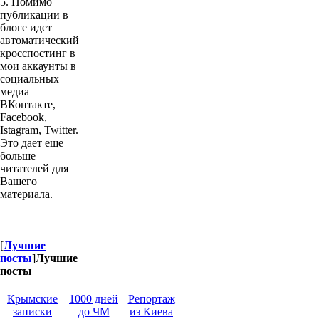
5. Помимо
публикации в
блоге идет
автоматический
кросспостинг в
мои аккаунты в
социальных
медиа —
ВКонтакте,
Facebook,
Istagram, Twitter.
Это дает еще
больше
читателей для
Вашего
материала.
[
Лучшие
посты
]
Лучшие
посты
Крымские
1000 дней
Репортаж
записки
до ЧМ
из Киева