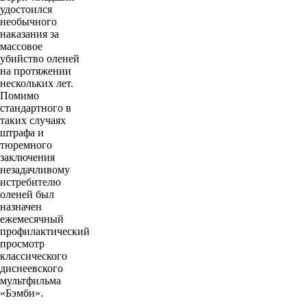
удостоился
необычного
наказания за
массовое
убийство оленей
на протяжении
нескольких лет.
Помимо
стандартного в
таких случаях
штрафа и
тюремного
заключения
незадачливому
истребителю
оленей был
назначен
ежемесячный
профилактический
просмотр
классического
диснеевского
мультфильма
«Бэмби».