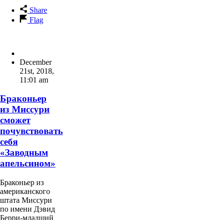
Share
Flag
December
21st, 2018
,
11:01 am
Браконьер
из Миссури
сможет
почувствовать
себя
«Заводным
апельсином»
Браконьер из
американского
штата Миссури
по имени Дэвид
Берри-младший