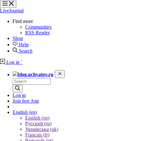
?
?
?
?
LiveJournal
Find more
Communities
RSS Reader
Shop
Help
Search
Log in
`
blog.uchvatov.ru
Log in
Join free
Join
English
(en)
English (en)
Русский (ru)
Українська (uk)
Français (fr)
Português (pt)