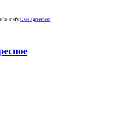
veJournal's
User agreement
ресное