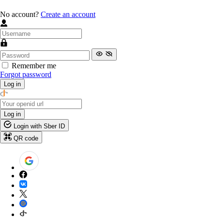
No account?
Create an account
Remember me
Forgot password
Log in
Log in
Login with Sber ID
QR code