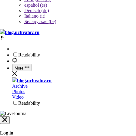
español (es)
Deutsch (de)
Italiano (it)
Беларуская (be)
blog.uchvatov.ru
Readability
More
blog.uchvatov.ru
Archive
Photos
Video
Readability
Log in