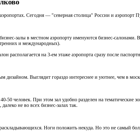
улково
аэропортах. Сегодня — "северная столица" России и аэропорт П
 бизнес-залы в местном аэропорту именуются бизнес-салонами. В
утренних и международных).
он располагается на 3-ем этаже аэропорта сразу после паспортн
ым дизайном. Выглядит гораздо интереснее и уютнее, чем в моск
0-50 человек. При этом зал удобно разделен на тематические зон
далеко не во всех бизнес-залах так.
т раскладывающихся. Ноги положить некуда. Но это не самый бол