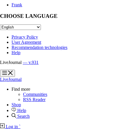
Frank
CHOOSE LANGUAGE
Privacy Policy
User Agreement
Recommendation technologies
Help
LiveJournal
— v.931
?
?
LiveJournal
Find more
Communities
RSS Reader
Shop
Help
Search
Log in
`