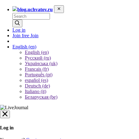
blog.uchvatov.ru
Log in
Join free
Join
English
(en)
English (en)
Русский (ru)
Українська (uk)
Français (fr)
Português (pt)
español (es)
Deutsch (de)
Italiano (it)
Беларуская (be)
Log in