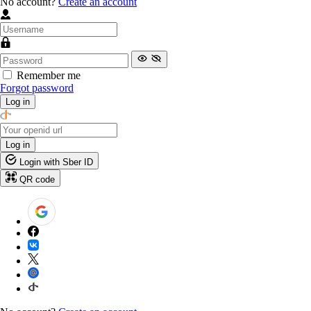
No account?
Create an account
Remember me
Forgot password
Log in
Log in
Login with Sber ID
QR code