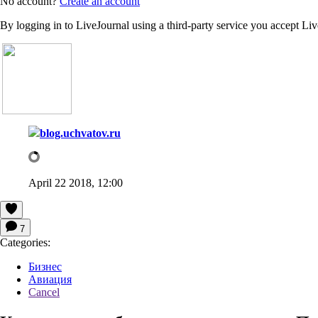
No account?
Create an account
By logging in to LiveJournal using a third-party service you accept Li
blog.uchvatov.ru
April 22 2018, 12:00
7
Categories:
Бизнес
Авиация
Cancel