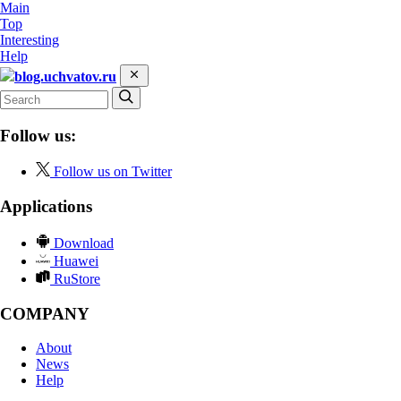
Main
Top
Interesting
Help
blog.uchvatov.ru
Follow us:
Follow us on Twitter
Applications
Download
Huawei
RuStore
COMPANY
About
News
Help