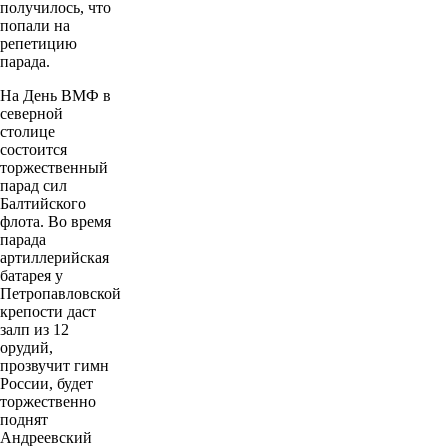
получилось, что
попали на
репетицию
парада.
На День ВМФ в
северной
столице
состоится
торжественный
парад сил
Балтийского
флота. Во время
парада
артиллерийская
батарея у
Петропавловской
крепости даст
залп из 12
орудий,
прозвучит гимн
России, будет
торжественно
поднят
Андреевский