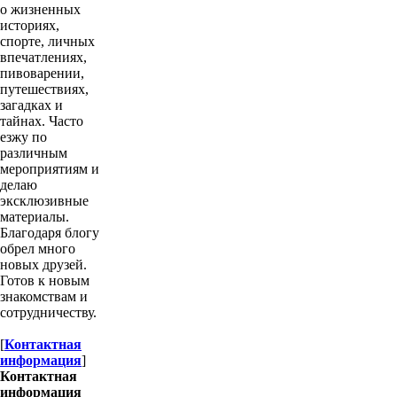
о жизненных
историях,
спорте, личных
впечатлениях,
пивоварении,
путешествиях,
загадках и
тайнах. Часто
езжу по
различным
мероприятиям и
делаю
эксклюзивные
материалы.
Благодаря блогу
обрел много
новых друзей.
Готов к новым
знакомствам и
сотрудничеству.
[
Контактная
информация
]
Контактная
информация