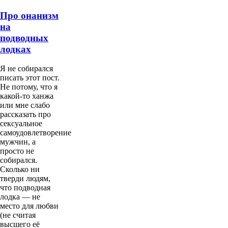
Про онанизм
на
подводных
лодках
Я не собирался
писать этот пост.
Не потому, что я
какой-то ханжа
или мне слабо
рассказать про
сексуальное
самоудовлетворение
мужчин, а
просто не
собирался.
Сколько ни
тверди людям,
что подводная
лодка — не
место для любви
(не считая
высшего её