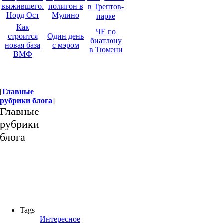
выжившего.
полигон в
в Трептов-
Норд Ост
Мулино
парке
Как
ЧЕ по
строится
Один день
биатлону
новая база
с мэром
в Тюмени
ВМФ
[
Главные
рубрики блога
]
Главные
рубрики
блога
Tags
Интересное