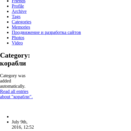
Friends
Profile
Archive
Tags
Categories
Memories
Продвижение и разработка сайтов
Photos
Video
Category:
корабли
Category was
added
automatically.
Read all entries
about "корабли".
July 9th,
2016
,
12:52