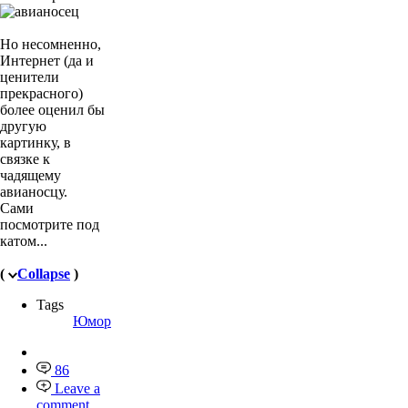
Но несомненно,
Интернет (да и
ценители
прекрасного)
более оценил бы
другую
картинку, в
связке к
чадящему
авианосцу.
Сами
посмотрите под
катом...
(
Collapse
)
Tags
Юмор
86
Leave a
comment