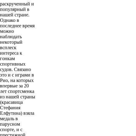
раскрученный и
популярный в
нашей стране.
Однако в
последнее время
можно
наблюдать
некоторый
всплеск
интереса к
гонкам
спортивных
судов. Связано
это и с играми в
Рио, на которых
впервые за 20
лет спортсменка
из нашей страны
(красавица
Стефания
Елфутина) взяла
медаль в
парусном
спорте, и с
престижной