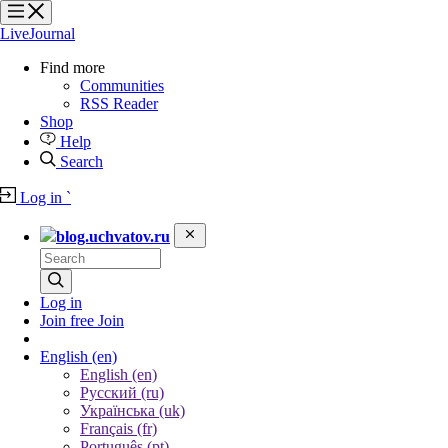
?
?
?
?
LiveJournal
Find more
Communities
RSS Reader
Shop
Help
Search
Log in
`
blog.uchvatov.ru
Log in
Join free
Join
English
(en)
English (en)
Русский (ru)
Українська (uk)
Français (fr)
Português (pt)