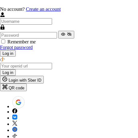
No account?
Create an account
Remember me
Forgot password
Log in
Log in
Login with Sber ID
QR code