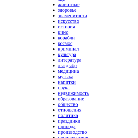
животные
здоровье
знаменитости
искусство
история
кино
корабли
космос
криминал
культура
литература
лытдыбр
медицина
музыка
напитки
наука
недвижимость
образование
общество
отношения
политика
праздники
природа
производство
происшествия