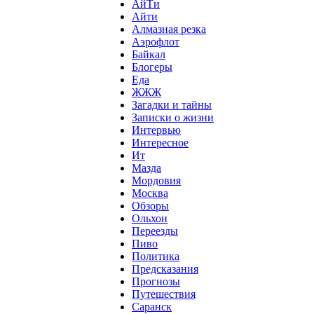
АйТи
Айти
Алмазная резка
Аэрофлот
Байкал
Блогеры
Еда
ЖЖЖ
Загадки и тайны
Записки о жизни
Интервью
Интересное
Ит
Мазда
Мордовия
Москва
Обзоры
Ольхон
Переезды
Пиво
Политика
Предсказания
Прогнозы
Путешествия
Саранск