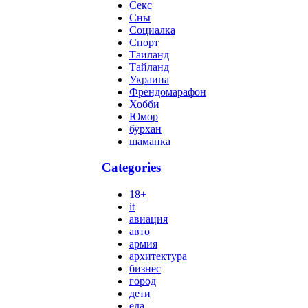
Секс
Сны
Социалка
Спорт
Таиланд
Тайланд
Украина
Френдомарафон
Хобби
Юмор
бурхан
шаманка
Categories
18+
it
авиация
авто
армия
архитектура
бизнес
город
дети
еда