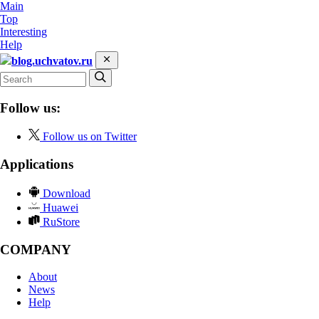
Main
Top
Interesting
Help
blog.uchvatov.ru
Follow us:
Follow us on Twitter
Applications
Download
Huawei
RuStore
COMPANY
About
News
Help