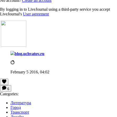
No account?
Create an account
By logging in to LiveJournal using a third-party service you accept
LiveJournal's
User agreement
blog.uchvatov.ru
February 5 2016, 04:02
6
Categories:
Литература
Город
Транспорт
Дизайн