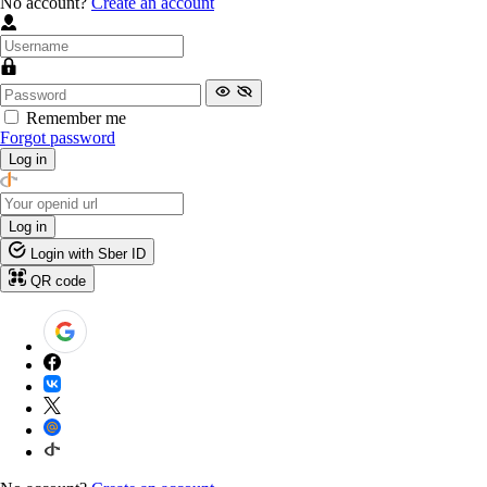
No account?
Create an account
Remember me
Forgot password
Log in
Log in
Login with Sber ID
QR code