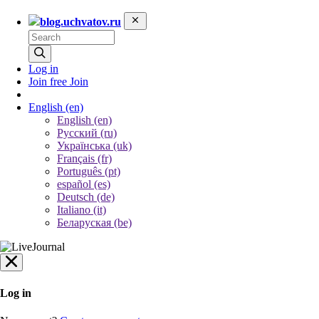
blog.uchvatov.ru
Log in
Join free
Join
English
(en)
English (en)
Русский (ru)
Українська (uk)
Français (fr)
Português (pt)
español (es)
Deutsch (de)
Italiano (it)
Беларуская (be)
Log in