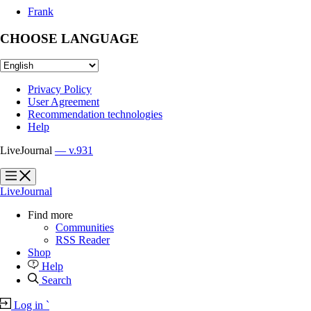
Frank
CHOOSE LANGUAGE
Privacy Policy
User Agreement
Recommendation technologies
Help
LiveJournal
— v.931
?
?
LiveJournal
Find more
Communities
RSS Reader
Shop
Help
Search
Log in
`