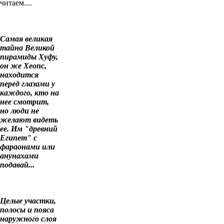
читаем....
Самая великая
тайна Великой
пирамиды Хуфу,
он же Хеопс,
находится
перед глазами у
каждого, кто на
нее смотрит,
но люди не
желают видеть
ее. Им "древний
Египет" с
фараонами или
анунахами
подавай...
Целые участки,
полосы и пояса
наружного слоя