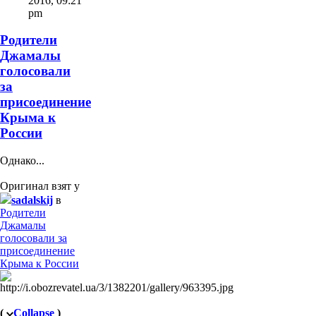
2016
,
09:21
pm
Родители
Джамалы
голосовали
за
присоединение
Крыма к
России
Однако...
Оригинал взят у
sadalskij
в
Родители
Джамалы
голосовали за
присоединение
Крыма к России
(
Collapse
)