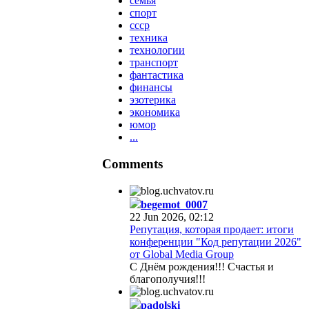
семья
спорт
ссср
техника
технологии
транспорт
фантастика
финансы
эзотерика
экономика
юмор
...
Comments
begemot_0007
22 Jun 2026, 02:12
Репутация, которая продает: итоги
конференции "Код репутации 2026"
от Global Media Group
С Днём рождения!!! Счастья и
благополучия!!!
padolski