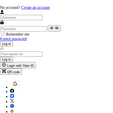
No account?
Create an account
Remember me
Forgot password
Log in
Log in
Login with Sber ID
QR code