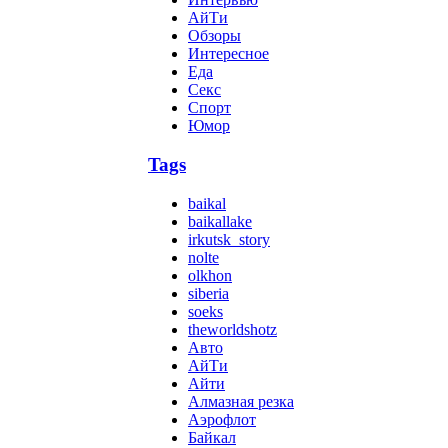
АйТи
Обзоры
Интересное
Еда
Секс
Спорт
Юмор
Tags
baikal
baikallake
irkutsk_story
nolte
olkhon
siberia
soeks
theworldshotz
Авто
АйТи
Айти
Алмазная резка
Аэрофлот
Байкал