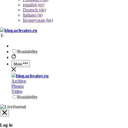
español (es)
Deutsch (de)
Italiano (it)
Беларуская (be)
blog.uchvatov.ru
Readability
More
blog.uchvatov.ru
Archive
Photos
Video
Readability
Log in