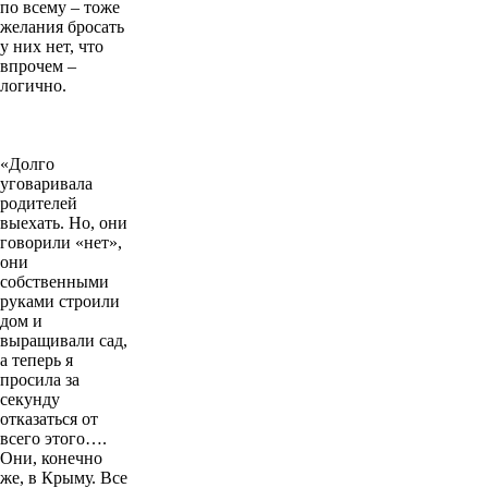
по всему – тоже
желания бросать
у них нет, что
впрочем –
логично.
«Долго
уговаривала
родителей
выехать. Но, они
говорили «нет»,
они
собственными
руками строили
дом и
выращивали сад,
а теперь я
просила за
секунду
отказаться от
всего этого….
Они, конечно
же, в Крыму. Все