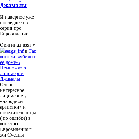
Джамалы
И наверное уже
последнее из
серии про
Евровидение...
Оригинал взят у
sergs_inf
в
Так
кого же «убили в
её доме»?
Немножко о
лицемерии
Джамалы
Очень
интересное
лицемерие у
«народной
артистки» и
победительницы
( по ошибке) в
конкурсе
Евровидения г-
жи Сусаны