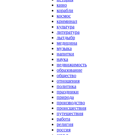
кино
корабли
космос
криминал
культура
литература
лытдыбр
медицина
музыка
напитки
наука
недвижимость
образование
общество
отношения
политика
праздники
природа
производство
происшествия
путешествия
работа
религия
россия