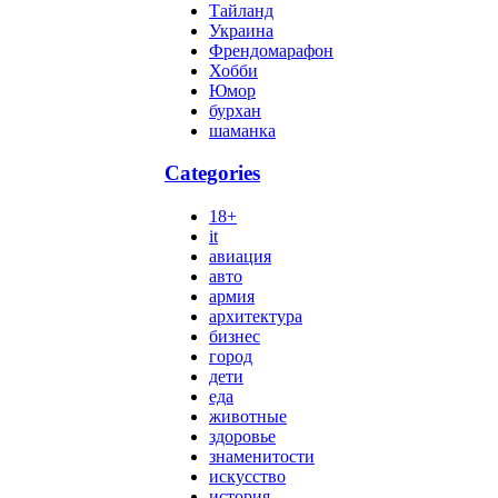
Тайланд
Украина
Френдомарафон
Хобби
Юмор
бурхан
шаманка
Categories
18+
it
авиация
авто
армия
архитектура
бизнес
город
дети
еда
животные
здоровье
знаменитости
искусство
история