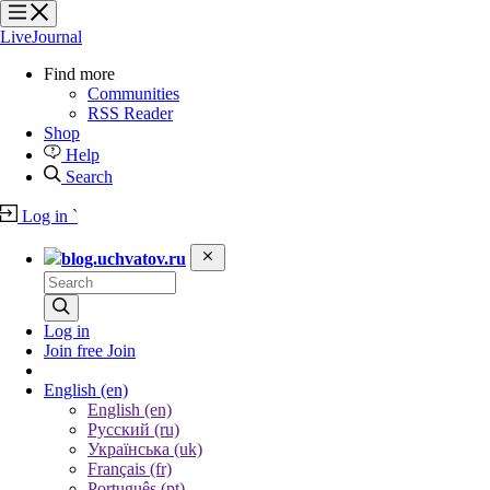
?
?
?
?
LiveJournal
Find more
Communities
RSS Reader
Shop
Help
Search
Log in
`
blog.uchvatov.ru
Log in
Join free
Join
English
(en)
English (en)
Русский (ru)
Українська (uk)
Français (fr)
Português (pt)