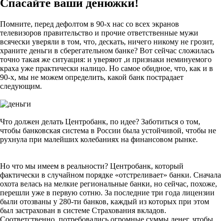
Спасайте ваши денюжки!
Помните, перед дефолтом в 90-х нас со всех экранов
телевизоров правительство и прочие ответственные мужи
всячески уверяли в том, что, дескать, ничего никому не грозит,
храните деньги в сберегательном банке? Вот сейчас сложилась
точно такая же ситуация: и уверяют ,и признаки неминуемого
краха уже практически налицо. Но самое обидное, что, как и в
90-х, мы не можем определить, какой банк пострадает
следующим.
Что должен делать Центробанк, по идее? Заботиться о том,
чтобы банковская система в России была устойчивой, чтобы не
рухнула при малейших колебаниях на финансовом рынке.
Но что мы имеем в реальности? Центробанк, который
фактически в случайном порядке «отстреливает» банки. Сначала
охота велась на мелкие региональные банки, но сейчас, похоже,
перешли уже в первую сотню. За последние три года лицензии
были отозваны у 280-ти банков, каждый из которых при этом
был застрахован в системе Страхования вкладов.
Соответственно, потребовались огромные суммы денег, чтобы