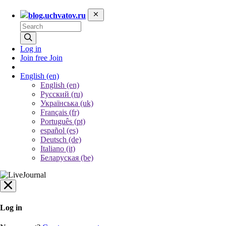
blog.uchvatov.ru
Log in
Join free
Join
English
(en)
English (en)
Русский (ru)
Українська (uk)
Français (fr)
Português (pt)
español (es)
Deutsch (de)
Italiano (it)
Беларуская (be)
Log in