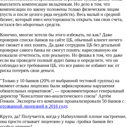
выплатить компенсации вкладчикам. Но дело в том, что
компенсации по закону положены только физическим лицам
(пусть и после целого ряда неудобств). Весь малый и средний
бизнес, который имел неосторожность открыть там свои счета,
остался без оборотных средств.
Конечно, многие хотели бы этого избежать, но как? Даже
проверив списки банков на сайте ЦБ, обычный клиент ничего
не сможет в них понять. Да даже сотрудник ЦБ без детальной
проверки самого банка не смогут понять: нарисованную им
показали отчетность, или реальную. Но фишка в том, что даже
если вы проведете полный аудит банка и определите, что он
соблюдал все требования ЦБ, это все равно не избавит вас от
риска потерять свои деньги.
"Только у 10 банков (20% от выбранной тестовой группы) на
момент отзыва лицензии были зафиксированы нарушения
обязательных нормативов", — прокомментировал генеральный
директор "Консалтингово-аналитического союза" Артём
Генкин. Эксперты его компании проанализировали 50 банков с
отозванной лицензией в 2016 году
.
Круто, да? Получается, когда у Набиуллиной плохое настроение,
она просто отзывает лицензию у пары -тройки банков без
особых причин?