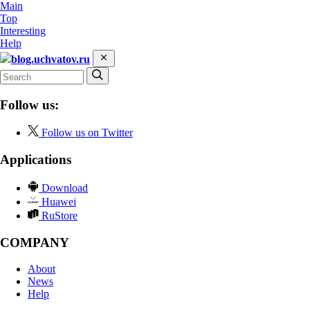
Main
Top
Interesting
Help
blog.uchvatov.ru
Follow us:
Follow us on Twitter
Applications
Download
Huawei
RuStore
COMPANY
About
News
Help