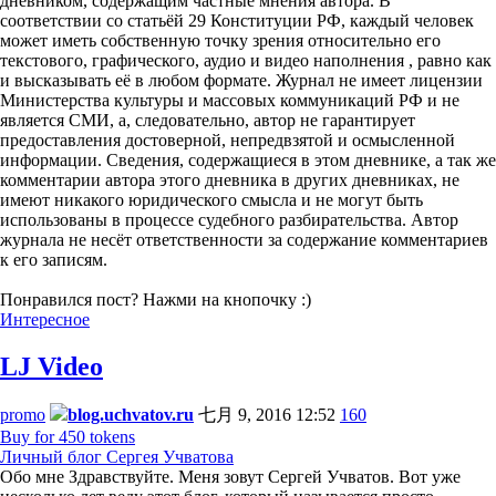
дневником, содержащим частные мнения автора. В
соответствии со статьёй 29 Конституции РФ, каждый человек
может иметь собственную точку зрения относительно его
текстового, графического, аудио и видео наполнения , равно как
и высказывать её в любом формате. Журнал не имеет лицензии
Министерства культуры и массовых коммуникаций РФ и не
является СМИ, а, следовательно, автор не гарантирует
предоставления достоверной, непредвзятой и осмысленной
информации. Сведения, содержащиеся в этом дневнике, а так же
комментарии автора этого дневника в других дневниках, не
имеют никакого юридического смысла и не могут быть
использованы в процессе судебного разбирательства. Автор
журнала не несёт ответственности за содержание комментариев
к его записям.
Понравился пост? Нажми на кнопочку :)
Интересное
LJ Video
promo
blog.uchvatov.ru
七月 9, 2016 12:52
160
Buy for 450 tokens
Личный блог Сергея Учватова
Обо мне Здравствуйте. Меня зовут Сергей Учватов. Вот уже