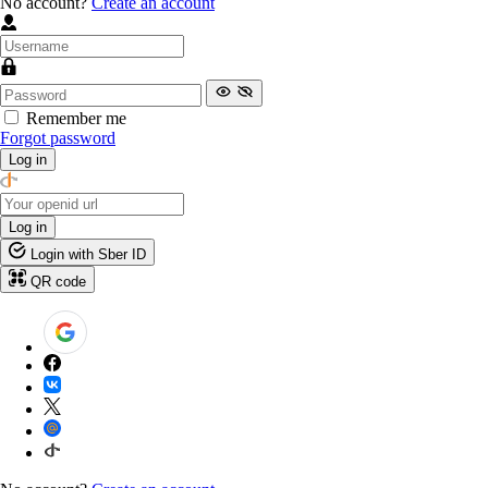
No account?
Create an account
Remember me
Forgot password
Log in
Log in
Login with Sber ID
QR code