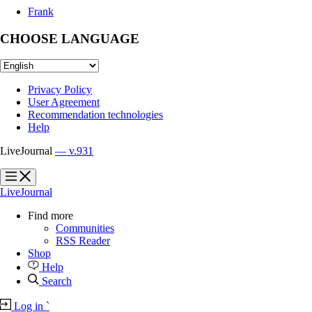
Frank
CHOOSE LANGUAGE
Privacy Policy
User Agreement
Recommendation technologies
Help
LiveJournal
— v.931
?
?
LiveJournal
Find more
Communities
RSS Reader
Shop
Help
Search
Log in
`