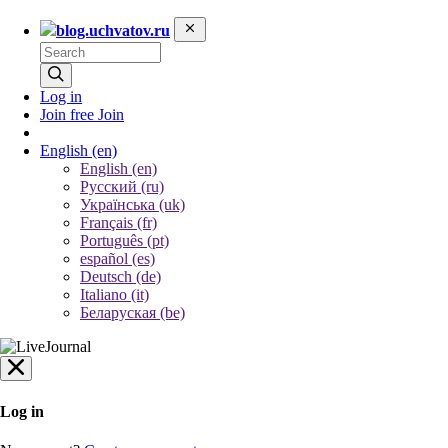
blog.uchvatov.ru
Log in
Join free
Join
English
(en)
English (en)
Русский (ru)
Українська (uk)
Français (fr)
Português (pt)
español (es)
Deutsch (de)
Italiano (it)
Беларуская (be)
Log in