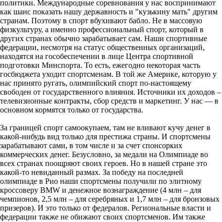
политики. Международные соревнования у нас воспринимают
как шанс показать нашу державность и "кузькину мать" другим
странам. Поэтому в спорт вбухивают бабло. Не в массовую
физкультуру, а именно профессиональный спорт, который в
других странах обычно зарабатывает сам. Наши спортивные
федерации, несмотря на статус общественных организаций,
находятся на гособеспечении в лице Центра спортивной
подготовки Минспорта. То есть, ежегодно некоторая часть
госбюджета уходит спортсменам. В той же Америке, которую у
нас принято ругать, олимпийский спорт по-настоящему
свободен от государственного влияния. Источники их доходов –
телевизионные контракты, сбор средств и маркетинг. У нас — в
основном кормятся только от государства.
За границей спорт самоокупаем, там не вливают кучу денег в
какой-нибудь вид только для престижа страны. И спортсмены
зарабатывают сами, в том числе и за счет спонсорких
коммерческих денег. Безусловно, за медали на Олимпиаде во
всех странах поощряют своих героев. Но в нашей стране это
какой-то невиданный размах. За победу на последней
олимпиаде в Рио наши спортсмены получили по элитному
кроссоверу BMW и денежное вознаграждение (4 млн – для
чемпионов, 2,5 млн – для серебряных и 1,7 млн – для бронзовых
призеров). И это только от федералов. Региональные власти и
федерации также не обижают своих спортсменов. Им также