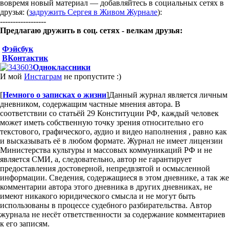
вовремя новый материал — добавляйтесь в социальных сетях в
друзья: (
задружить Сергея в Живом Журнале
):
------------------
Предлагаю дружить в соц. сетях - велкам друзья:
Фэйсбук
ВКонтактик
Одноклассники
И мой
Инстаграм
не пропустите :)
[
Немного о записках о жизни
]
Данный журнал является личным
дневником, содержащим частные мнения автора. В
соответствии со статьёй 29 Конституции РФ, каждый человек
может иметь собственную точку зрения относительно его
текстового, графического, аудио и видео наполнения , равно как
и высказывать её в любом формате. Журнал не имеет лицензии
Министерства культуры и массовых коммуникаций РФ и не
является СМИ, а, следовательно, автор не гарантирует
предоставления достоверной, непредвзятой и осмысленной
информации. Сведения, содержащиеся в этом дневнике, а так же
комментарии автора этого дневника в других дневниках, не
имеют никакого юридического смысла и не могут быть
использованы в процессе судебного разбирательства. Автор
журнала не несёт ответственности за содержание комментариев
к его записям.