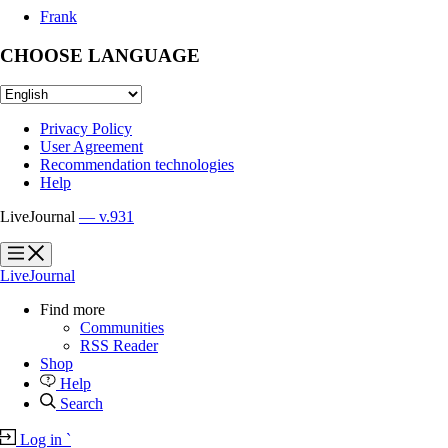
Frank
CHOOSE LANGUAGE
Privacy Policy
User Agreement
Recommendation technologies
Help
LiveJournal
— v.931
?
?
LiveJournal
Find more
Communities
RSS Reader
Shop
Help
Search
Log in
`