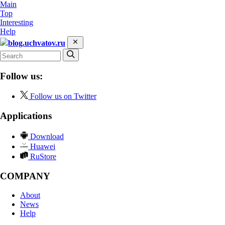
Main
Top
Interesting
Help
blog.uchvatov.ru
Follow us:
Follow us on Twitter
Applications
Download
Huawei
RuStore
COMPANY
About
News
Help