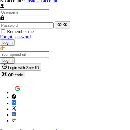
No account?
Create an account
Remember me
Forgot password
Log in
Log in
Login with Sber ID
QR code