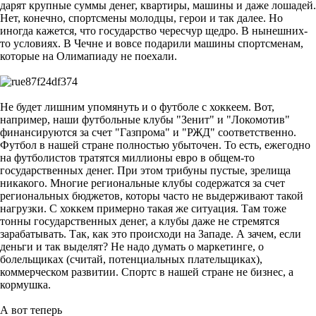
дарят крупные суммы денег, квартиры, машины и даже лошадей.
Нет, конечно, спортсмены молодцы, герои и так далее. Но
иногда кажется, что государство чересчур щедро. В нынешних-
то условиях. В Чечне и вовсе подарили машины спортсменам,
которые на Олимапиаду не поехали.
Не будет лишним упомянуть и о футболе с хоккеем. Вот,
например, наши футбольные клубы "Зенит" и "Локомотив"
финансируются за счет "Газпрома" и "РЖД" соответственно.
Футбол в нашей стране полностью убыточен. То есть, ежегодно
на футболистов тратятся миллионы евро в общем-то
государственных денег. При этом трибуны пустые, зрелища
никакого. Многие региональные клубы содержатся за счет
региональных бюджетов, которы часто не выдерживают такой
нагрузки. С хоккем примерно такая же ситуация. Там тоже
тонны государственных денег, а клубы даже не стремятся
зарабатывать. Так, как это происходи на Западе. А зачем, если
деньги и так выделят? Не надо думать о маркетинге, о
болельщиках (считай, потенциальных плательщиках),
коммерческом развитии. Спортс в нашей стране не бизнес, а
кормушка.
А вот теперь