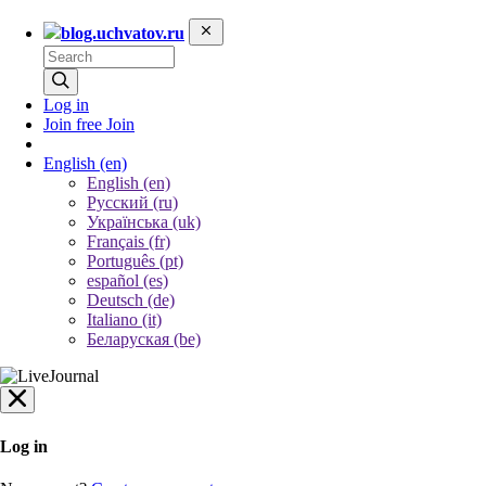
blog.uchvatov.ru
Log in
Join free
Join
English
(en)
English (en)
Русский (ru)
Українська (uk)
Français (fr)
Português (pt)
español (es)
Deutsch (de)
Italiano (it)
Беларуская (be)
Log in