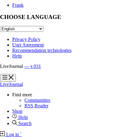
Frank
CHOOSE LANGUAGE
Privacy Policy
User Agreement
Recommendation technologies
Help
LiveJournal
— v.931
?
?
LiveJournal
Find more
Communities
RSS Reader
Shop
Help
Search
Log in
`