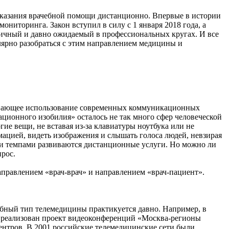
оказания врачебной помощи дистанционно. Впервые в истории
иторинга. Закон вступил в силу с 1 января 2018 года, а
гичный и давно ожидаемый в профессиональных кругах. И все
лярно разобраться с этим направлением медицины и
евающее использование современных коммуникационных
ционного изобилия» осталось не так много сфер человеческой
е вещи, не вставая из-за клавиатуры ноутбука или не
ацией, видеть изображения и слышать голоса людей, невзирая
ми темпами развиваются дистанционные услуги. Но можно ли
рос.
аправлением «врач-врач» и направлением «врач-пациент».
бный тип телемедицины практикуется давно. Например, в
л реализован проект видеоконференций «Москва-регионы
нтров. В 2001 российские телемедицинские сети были