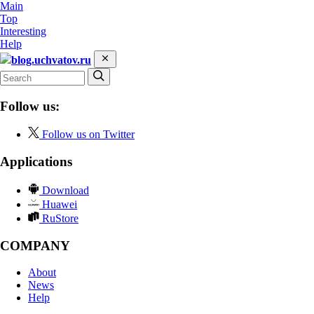
Main
Top
Interesting
Help
blog.uchvatov.ru
Follow us:
Follow us on Twitter
Applications
Download
Huawei
RuStore
COMPANY
About
News
Help