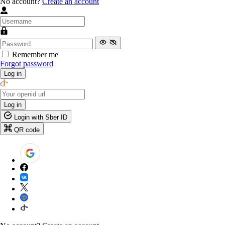
No account?
Create an account
Remember me
Forgot password
Log in
Log in
Login with Sber ID
QR code