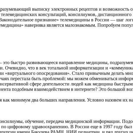
подразумевающий выписку электронных рецептов и возможность 
елемедицинских консультаций, консилиумов, дистанционного мон
 «Законодательное признание» телемедицины в России — шаг ло
лемедицина» наверняка является малознакомым. Попробуем попу
— это быстро развивающееся направление медицины, подразум
. Очевидно, что в век тотальной информатизации и «коммуника
и «виртуального опосредования». Стало привычным делать многи
учаях перестала быть проблемой: мы можем обмениваться информ
консервативной сфере деятельности людей как медицина быстры
иента подобным взаимодействием в интернете? Это большой воп
бя как минимум два больших направления. Условно назовем их н
онсилиумы, обучение, передача медицинской информации. Подо
и по цифровому здравоохранению. В России еще в 1997 году бы
рургии имени Бакулева РАМН, НИИ педиатрии, и ряд других це