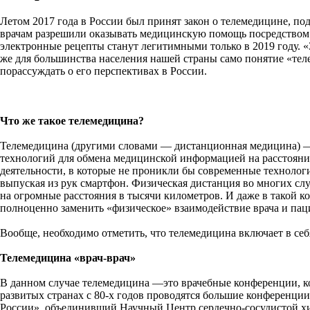
Летом 2017 года в России был принят закон о телемедицине, 
врачам разрешили оказывать медицинскую помощь посредством т
электронные рецепты станут легитимными только в 2019 году.
же для большинства населения нашей страны само понятие «те
порассуждать о его перспективах в России.
Что же такое телемедицина?
Телемедицина (другими словами — дистанционная медицина) 
технологий для обмена медицинской информацией на расстоянии
деятельности, в которые не проникли бы современные технологи
выпуская из рук смартфон. Физическая дистанция во многих сл
на огромные расстояния в тысячи километров. И даже в такой 
полноценно заменить «физическое» взаимодействие врача и пац
Вообще, необходимо отметить, что телемедицина включает в се
Телемедицина «врач-врач»
В данном случае телемедицина —это врачебные конференции, к
развитых странах с 80-х годов проводятся большие конференци
России», объединивший Научный Центр сердечно-сосудистой хи