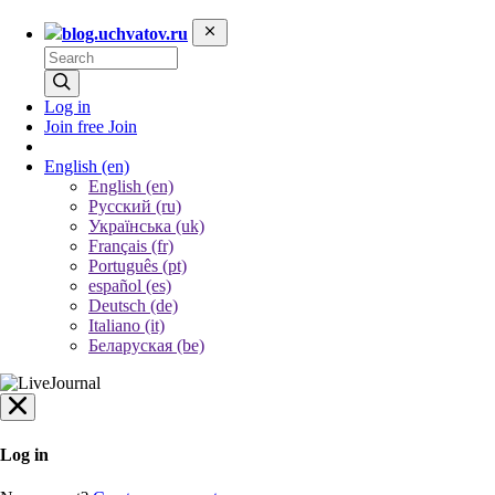
blog.uchvatov.ru
Log in
Join free
Join
English
(en)
English (en)
Русский (ru)
Українська (uk)
Français (fr)
Português (pt)
español (es)
Deutsch (de)
Italiano (it)
Беларуская (be)
Log in