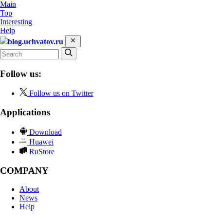
Main
Top
Interesting
Help
blog.uchvatov.ru
Follow us:
Follow us on Twitter
Applications
Download
Huawei
RuStore
COMPANY
About
News
Help