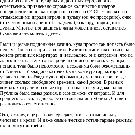
одним из самых популярных курортных городов, что,
естественно, привлекало огромное количество шулеров,
наперсточников и авантюристов со всего СССР. Чаще всего с
отдыхающими играли играли в пульку (он же преферанс), очко
(отечественный вариант блэкджека), баккару, подкидного
дурака. Многие, попавшись в лапы мошенников, оставались
буквально без копейки денег.
Были и целые подпольные казино, куда просто так попасть было
нельзя. Только по приглашению. Казино организовывались на
конспиративных кавртирах, и назывались они катранми, что на
жаргоне озаначает что-то вроде игорного притона. С улицы
попасть туда было невозможно, неоходима была рекомендация
от "своего". У каждого катрана был свой куратор, который
узнавал всю необходимую информаициу у нвого игрока: где
живет, сколько свободного времени, какой доход. В разных
комнатах играли в разные игры: в покер, секу и даже нарды.
Публика была самая разная, в зависимоси от катрана. И для
среднего класса, и для более состоятельной публики. Ставки
разнились соответственно.
Это, к слову, еще раз подтверждает, что азартные игры у
человека в крови. И даже самые жесткие тоталитарные режимы
их не могут истребить.