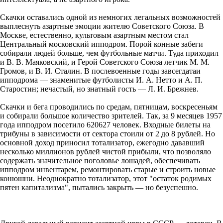
Скачки оставались одной из немногих легальных возможностей
выплеснуть азартные эмоции жителю Советского Союза. В
Москве, естественно, культовым азартным местом стал
Центральный московский ипподром. Порой конные забеги
собирали людей больше, чем футбольные матчи. Туда приходил
и В. В. Маяковский, и Герой Советского Союза летчик М. М.
Громов, и В. И. Сталин. В послевоенные годы завсегдатаи
ипподрома — знаменитые футболис­ты И. А. Нетто и А. П.
Старостин; нечастый, но знатный гость — Л. И. Брежнев.
Скачки и бега проводились по средам, пятницам, воскресеньям
и собирали большое количество зрителей. Так, за 9 месяцев 1957
года ипподром посетило 620627 человек. Входные билеты на
трибуны в зависимости от сектора стоили от 2 до 8 рублей. Но
основной доход приносил тотализатор, ежегодно дававший
несколько миллионов рублей чистой прибыли, что позволяло
содержать значительное поголовье лошадей, обеспечивать
ипподром инвентарем, ремонтировать старые и строить новые
конюшни. Неоднократно тотализатор, этот "остаток родимых
пятен капитализма", пытались закрыть — но безуспешно.