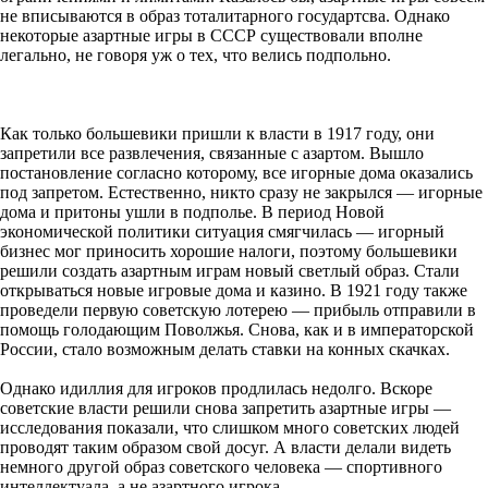
не вписываются в образ тоталитарного государтсва. Однако
некоторые азартные игры в СССР существовали вполне
легально, не говоря уж о тех, что велись подпольно.
Как только большевики пришли к власти в 1917 году, они
запретили все развлечения, связанные с азартом. Вышло
постановление согласно которому, все игорные дома оказались
под запретом. Естественно, никто сразу не закрылся — игорные
дома и притоны ушли в подполье. В период Новой
экономической политики ситуация смягчилась — игорный
бизнес мог приносить хорошие налоги, поэтому большевики
решили создать азартным играм новый светлый образ. Стали
открываться новые игровые дома и казино. В 1921 году также
проведели первую советскую лотерею — прибыль отправили в
помощь голодающим Поволжья. Снова, как и в императорской
России, стало возможным делать ставки на конных скачках.
Однако идиллия для игроков продлилась недолго. Вскоре
советские власти решили снова запретить азартные игры —
исследования показали, что слишком много советских людей
проводят таким образом свой досуг. А власти делали видеть
немного другой образ советского человека — спортивного
интеллектуала, а не азартного игрока.