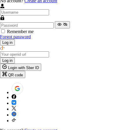
No account?
Create an account
Remember me
Forgot password
Log in
Log in
Login with Sber ID
QR code