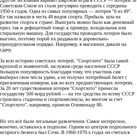
Другой легальный вариант азартной игры в СССР — лотереи. В
Советском Союзе их стали регулярно проводить с середины
1950-х годов. Одна из самых популярных — лотерея "6 из 49".
Ее так назвали в честь 49 видов спорта. Прибыль шла на
развитие спорта в стране. Выиграть можно было как денежный
приз, так и дефицитный товар: к примеру, холодильник или
стиральную машину. Для государства проводить лотереи было
выгоно, поэтому порой их раздавали в доровольно-
принудительном порядке. Например, в магазинах давали на
сдачу.
За всю историю советских лотерей, "Спортлото" была самой
крупной и знаменитой, заслужив среди населения СССР
большую популярность благодаря тому, что участник сам
выбирал свои числа удачи, а не получал лотерейный билет с
присвоенным номером, как во всех предшествующих лотереях.
За 20 лет существования лотерея "Спортлото" принесла
государству 500 млрд рублей — на эти средства по всему СССР
строились стадионы и спорткомплексы, во многом за счет
"Спортлото", например, провели Олимпиаду 80.
Но это всё были легальные развлечения. Самое интересное,
конечно, оставалось в подполье. Одним из центров подпольного
игорного бизнеса был Сочи. В 1960-1970-х годах он считался