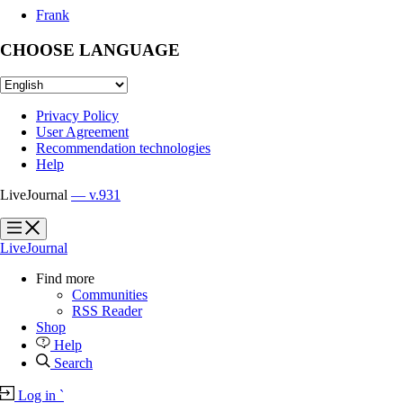
Frank
CHOOSE LANGUAGE
Privacy Policy
User Agreement
Recommendation technologies
Help
LiveJournal
— v.931
?
?
LiveJournal
Find more
Communities
RSS Reader
Shop
Help
Search
Log in
`