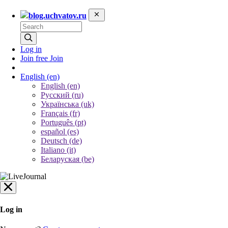
blog.uchvatov.ru
Log in
Join free
Join
English
(en)
English (en)
Русский (ru)
Українська (uk)
Français (fr)
Português (pt)
español (es)
Deutsch (de)
Italiano (it)
Беларуская (be)
Log in