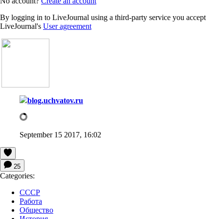
No account?
Create an account
By logging in to LiveJournal using a third-party service you accept
LiveJournal's
User agreement
blog.uchvatov.ru
September 15 2017, 16:02
25
Categories:
СССР
Работа
Общество
История