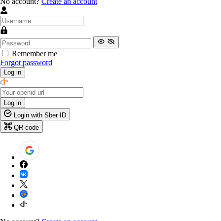
No account?
Create an account
Remember me
Forgot password
Log in
Log in
Login with Sber ID
QR code