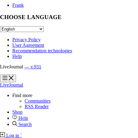
Frank
CHOOSE LANGUAGE
Privacy Policy
User Agreement
Recommendation technologies
Help
LiveJournal
— v.931
?
?
LiveJournal
Find more
Communities
RSS Reader
Shop
Help
Search
Log in
`