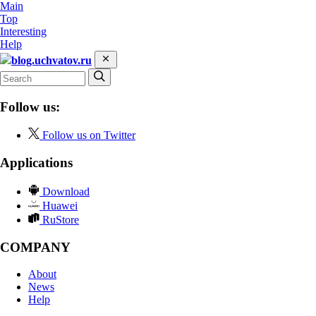
Main
Top
Interesting
Help
blog.uchvatov.ru
Follow us:
Follow us on Twitter
Applications
Download
Huawei
RuStore
COMPANY
About
News
Help