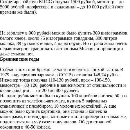
Секретарь райкома КПСС получал 1500 рублей, министр – до
5000 рублей, профессора и академики – до 10 000 рублей (вот
времена же были).
На зарплату в 900 рублей можно было купить 300 килограммов
белого хлеба, около 75 килограммов говядины, 300 литров
молока, 39 бутылок водки, 4 пары обуви. Но страна жила очень
неравномерно: сравнивать гастрономы Москвы и провинции
даже смысла нет.
Брежневские годы
Сейчас эпоха при Брежневе часто именуется эпохой застоя. В
1979 году средняя зарплата в СССР составила 148,74 рубля.
Инженер тогда получал 110-130 рублей, врач – 100-150,
медсестра – 80-120, рабочие в зависимости от специальности и
квалификации — от 200 до 400 рублей.
На один рубль можно было купить 100 коробков спичек, 50 раз
позвонить из телефона-автомата, купить 5 вафельных
стаканчиков с пломбиром, 10 молочных коктейлей. А еще
можно было купить картошки, она стоила 5 копеек за
килограмм, и помидоры, которые стоили примерно столько же,
подписаться на кучу газет и журналов. Обед в столовой
обходился в 40-50 копеек.