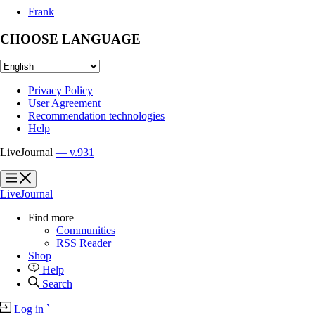
Frank
CHOOSE LANGUAGE
Privacy Policy
User Agreement
Recommendation technologies
Help
LiveJournal
— v.931
?
?
LiveJournal
Find more
Communities
RSS Reader
Shop
Help
Search
Log in
`