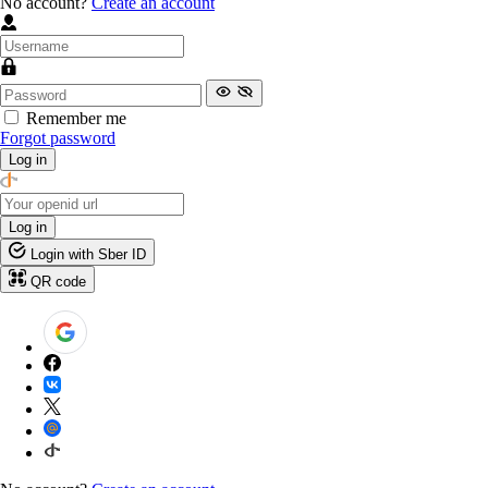
No account?
Create an account
Remember me
Forgot password
Log in
Log in
Login with Sber ID
QR code