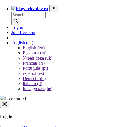
blog.uchvatov.ru
Log in
Join free
Join
English
(en)
English (en)
Русский (ru)
Українська (uk)
Français (fr)
Português (pt)
español (es)
Deutsch (de)
Italiano (it)
Беларуская (be)
Log in