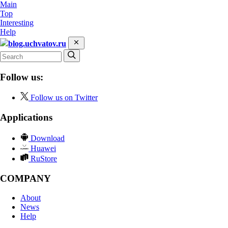
Main
Top
Interesting
Help
blog.uchvatov.ru
Follow us:
Follow us on Twitter
Applications
Download
Huawei
RuStore
COMPANY
About
News
Help