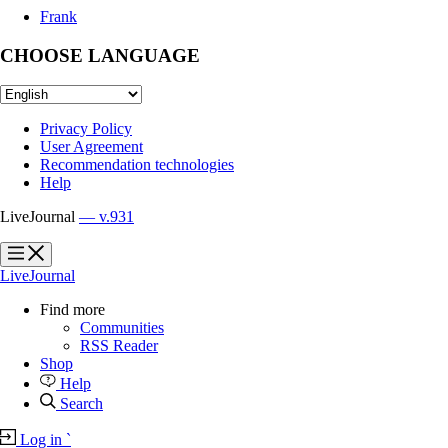
Frank
CHOOSE LANGUAGE
Privacy Policy
User Agreement
Recommendation technologies
Help
LiveJournal
— v.931
?
?
LiveJournal
Find more
Communities
RSS Reader
Shop
Help
Search
Log in
`