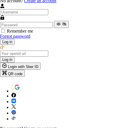
No account?
Create an account
Remember me
Forgot password
Log in
Log in
Login with Sber ID
QR code