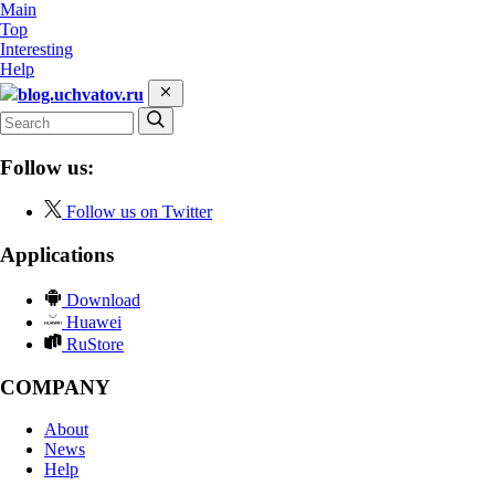
Main
Top
Interesting
Help
blog.uchvatov.ru
Follow us:
Follow us on Twitter
Applications
Download
Huawei
RuStore
COMPANY
About
News
Help