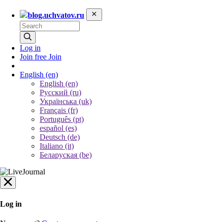
blog.uchvatov.ru
Log in
Join free
Join
English
(en)
English (en)
Русский (ru)
Українська (uk)
Français (fr)
Português (pt)
español (es)
Deutsch (de)
Italiano (it)
Беларуская (be)
Log in