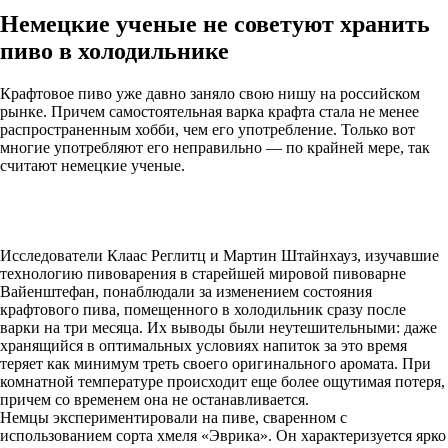
Немецкие ученые не советуют хранить
пиво в холодильнике
Крафтовое пиво уже давно заняло свою нишу на российском
рынке. Причем самостоятельная варка крафта стала не менее
распространенным хобби, чем его употребление. Только вот
многие употребляют его неправильно — по крайней мере, так
считают немецкие ученые.
Исследователи Клаас Реглитц и Мартин Штайнхауз, изучавшие
технологию пивоварения в старейшей мировой пивоварне
Вайенштефан, понаблюдали за изменением состояния
крафтового пива, помещенного в холодильник сразу после
варки на три месяца. Их выводы были неутешительными: даже
хранящийся в оптимальных условиях напиток за это время
теряет как минимум треть своего оригинального аромата. При
комнатной температуре происходит еще более ощутимая потеря,
причем со временем она не останавливается.
Немцы экспериментировали на пиве, сваренном с
использованием сорта хмеля «Эврика». Он характеризуется ярко