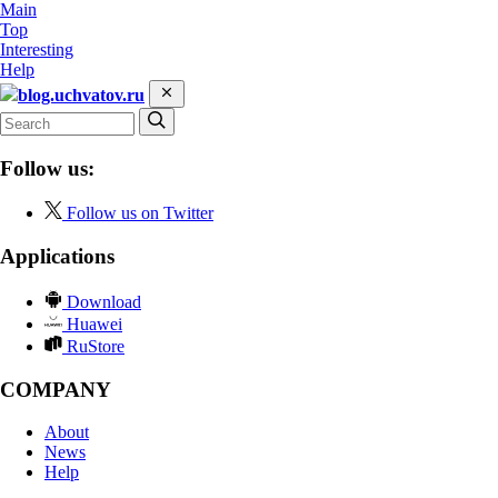
Main
Top
Interesting
Help
blog.uchvatov.ru
Follow us:
Follow us on Twitter
Applications
Download
Huawei
RuStore
COMPANY
About
News
Help