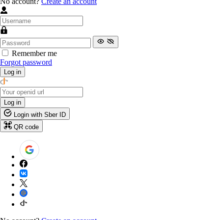
No account?
Create an account
Remember me
Forgot password
Log in
Log in
Login with Sber ID
QR code