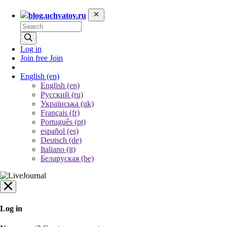
blog.uchvatov.ru
Log in
Join free
Join
English
(en)
English (en)
Русский (ru)
Українська (uk)
Français (fr)
Português (pt)
español (es)
Deutsch (de)
Italiano (it)
Беларуская (be)
Log in