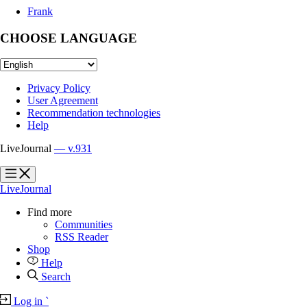
Frank
CHOOSE LANGUAGE
Privacy Policy
User Agreement
Recommendation technologies
Help
LiveJournal
— v.931
?
?
LiveJournal
Find more
Communities
RSS Reader
Shop
Help
Search
Log in
`