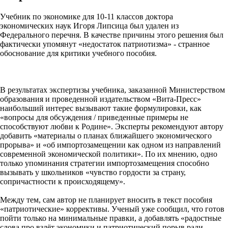
Учебник по экономике для 10-11 классов доктора
экономических наук Игоря Липсица был удален из
Федерального перечня. В качестве причины этого решения был
фактически упомянут «недостаток патриотизма» - странное
обоснование для критики учебного пособия.
В результатах экспертизы учебника, заказанной Министерством
образования и проведенной издательством «Вита-Пресс»
наибольший интерес вызывают такие формулировки, как
«вопросы для обсуждения / приведенные примеры не
способствуют любви к Родине». Эксперты рекомендуют автору
добавить «материалы о планах ближайшего экономического
прорыва» и «об импортозамещении как одном из направлений
современной экономической политики». По их мнению, одно
только упоминания стратегии импортозамещения способно
вызывать у школьников «чувство гордости за страну,
сопричастности к происходящему».
Между тем, сам автор не планирует вносить в текст пособия
«патриотические» коррективы. Ученый уже сообщил, что готов
пойти только на минимальные правки, а добавлять «радостные
слова про взлёт экономики и патриотический порыв ради