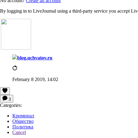
No account?
Create an account
By logging in to LiveJournal using a third-party service you accept Li
blog.uchvatov.ru
February 8 2019, 14:02
3
Categories:
Криминал
Общество
Политика
Cancel