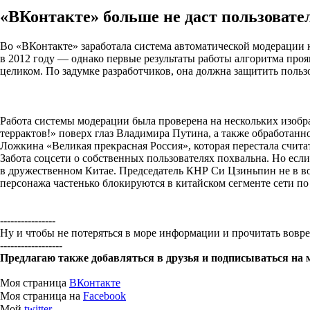
«ВКонтакте» больше не даст пользоват
Во «ВКонтакте» заработала система автоматической модерации 
в 2012 году — однако первые результаты работы алгоритма проя
целиком. По задумке разработчиков, она должна защитить польз
Работа системы модерации была проверена на нескольких изобр
террактов!» поверх глаз Владимира Путина, а также обработанн
Ложкина «Великая прекрасная Россия», которая перестала счита
Забота соцсети о собственных пользователях похвальна. Но есл
в дружественном Китае. Председатель КНР Си Цзиньпин не в во
персонажа частенько блокируются в китайском сегменте сети по
----------------
Ну и чтобы не потеряться в море информации и прочитать вовр
------------------
Предлагаю также добавляться в друзья и подписываться на 
Моя страница
ВКонтакте
Моя страница на
Facebook
Мой
twitter