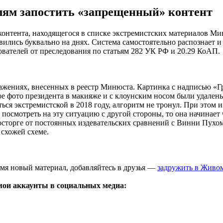
елям запостить «запрещенный» контент
контента, находящегося в списке экстремистских материалов Ми
вились буквально на днях. Система самостоятельно распознает и
ователей от преследования по статьям 282 УК РФ и 20.29 КоАП.
ажениях, внесенных в реестр Минюста. Картинка с надписью «Г
ое фото президента в макияже и с клоунским носом были удалены
ться экстремистской в 2018 году, алгоритм не тронул. При этом
и посмотреть на эту ситуацию с другой стороны, то она начинае
сторге от постоянных издевательских сравнений с Винни Пухом
 схожей схеме.
емя новый материал, добавляйтесь в друзья —
задружить в Живо
мои аккаунты в социальных медиа: