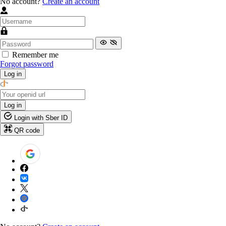
No account?
Create an account
Remember me
Forgot password
Log in
Log in
Login with Sber ID
QR code