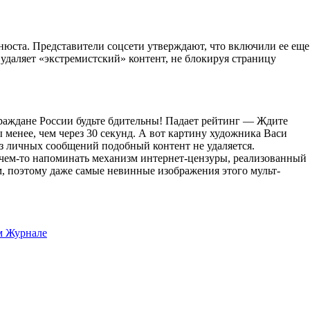
нюста. Представители соцсети утверждают, что включили ее еще
 удаляет «экстремистский» контент, не блокируя страницу
раждане России будьте бдительны! Падает рейтинг — Ждите
 менее, чем через 30 секунд. А вот картину художника Васи
 из личных сообщений подобный контент не удаляется.
т чем-то напоминать механизм интернет-цензуры, реализованный
, поэтому даже самые невинные изображения этого мульт-
м Журнале