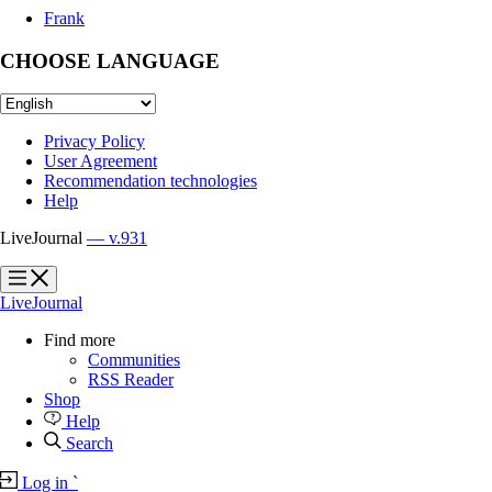
Frank
CHOOSE LANGUAGE
Privacy Policy
User Agreement
Recommendation technologies
Help
LiveJournal
— v.931
?
?
LiveJournal
Find more
Communities
RSS Reader
Shop
Help
Search
Log in
`