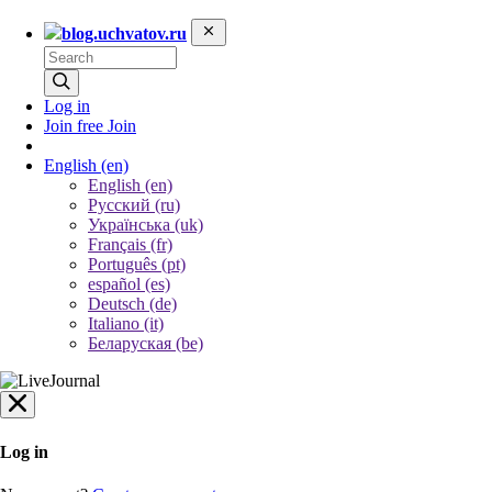
blog.uchvatov.ru
Log in
Join free
Join
English
(en)
English (en)
Русский (ru)
Українська (uk)
Français (fr)
Português (pt)
español (es)
Deutsch (de)
Italiano (it)
Беларуская (be)
Log in