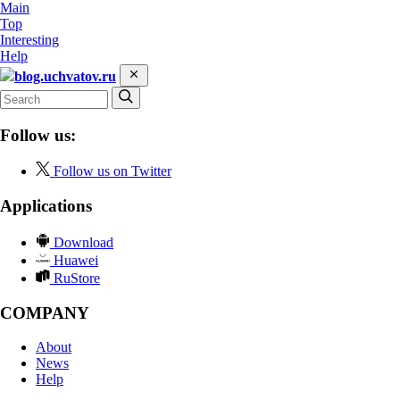
Main
Top
Interesting
Help
blog.uchvatov.ru
Follow us:
Follow us on Twitter
Applications
Download
Huawei
RuStore
COMPANY
About
News
Help