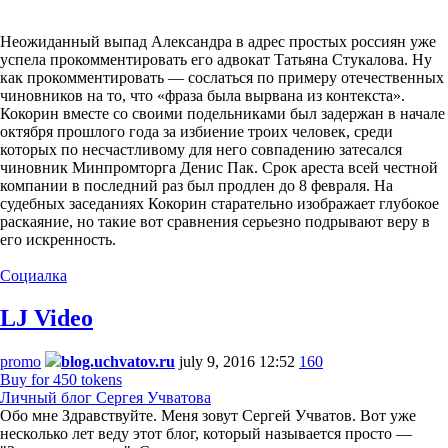
Неожиданный выпад Александра в адрес простых россиян уже
успела прокомментировать его адвокат Татьяна Стукалова. Ну
как прокомментировать — сослаться по примеру отечественных
чиновников на то, что «фраза была вырвана из контекста».
Кокорин вместе со своими подельниками был задержан в начале
октября прошлого года за избиение троих человек, среди
которых по несчастливому для него совпадению затесался
чиновник Минпромторга Денис Пак. Срок ареста всей честной
компании в последний раз был продлен до 8 февраля. На
судебных заседаниях Кокорин старательно изображает глубокое
раскаяние, но такие вот сравнения серьезно подрывают веру в
его искренность.
Социалка
LJ Video
promo
blog.uchvatov.ru
july 9, 2016 12:52
160
Buy for 450 tokens
Личный блог Сергея Учватова
Обо мне Здравствуйте. Меня зовут Сергей Учватов. Вот уже
несколько лет веду этот блог, который называется просто —