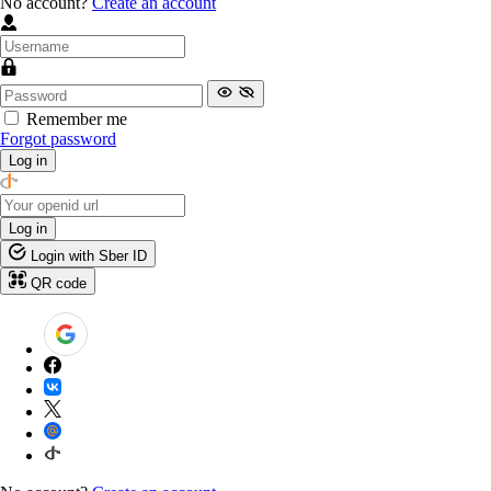
No account?
Create an account
Remember me
Forgot password
Log in
Log in
Login with Sber ID
QR code