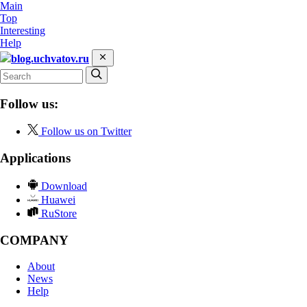
Main
Top
Interesting
Help
blog.uchvatov.ru
Follow us:
Follow us on Twitter
Applications
Download
Huawei
RuStore
COMPANY
About
News
Help