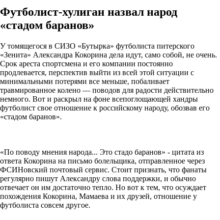
Футболист-хулиган назвал народ
«стадом баранов»
У томящегося в СИЗО «Бутырка» футболиста питерского
«Зенита» Александра Кокорина дела идут, само собой, не очень.
Срок ареста спортсмена и его компании постоянно
продлевается, перспектив выйти из всей этой ситуации с
минимальными потерями все меньше, побаливает
травмированное колено — поводов для радости действительно
немного. Вот и раскрыл на фоне всепоглощающей хандры
футболист свое отношение к российскому народу, обозвав его
«стадом баранов».
«По поводу мнения народа... Это стадо баранов» - цитата из
ответа Кокорина на письмо болельщика, отправленное через
ФСИНовский почтовый сервис. Стоит признать, что фанаты
регулярно пишут Александру слова поддержки, и обычно
отвечает он им достаточно тепло. Но вот к тем, что осуждает
похождения Кокорина, Мамаева и их друзей, отношение у
футболиста совсем другое.