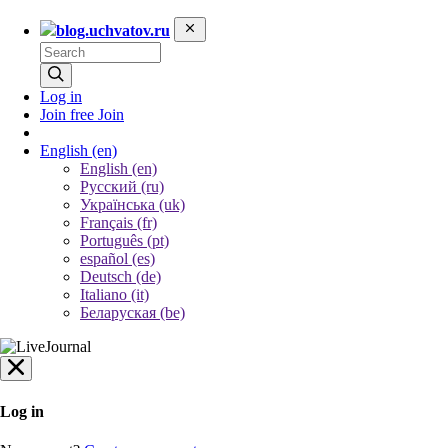
blog.uchvatov.ru
Log in
Join free
Join
English
(en)
English (en)
Русский (ru)
Українська (uk)
Français (fr)
Português (pt)
español (es)
Deutsch (de)
Italiano (it)
Беларуская (be)
Log in