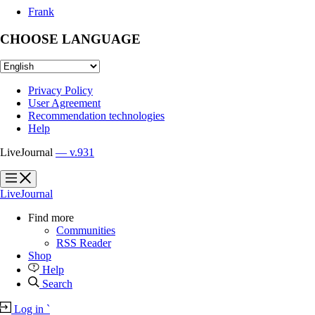
Frank
CHOOSE LANGUAGE
Privacy Policy
User Agreement
Recommendation technologies
Help
LiveJournal
— v.931
?
?
LiveJournal
Find more
Communities
RSS Reader
Shop
Help
Search
Log in
`