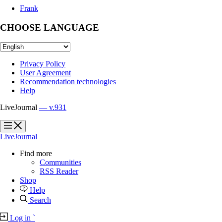
Frank
CHOOSE LANGUAGE
Privacy Policy
User Agreement
Recommendation technologies
Help
LiveJournal
— v.931
?
?
LiveJournal
Find more
Communities
RSS Reader
Shop
Help
Search
Log in
`