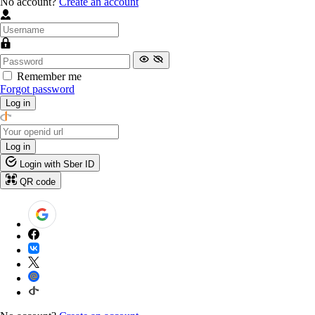
No account?
Create an account
Remember me
Forgot password
Log in
Log in
Login with Sber ID
QR code