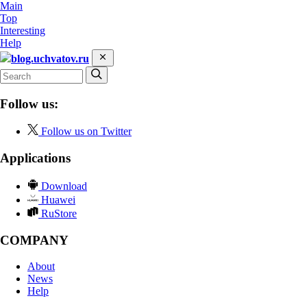
Main
Top
Interesting
Help
blog.uchvatov.ru
Follow us:
Follow us on Twitter
Applications
Download
Huawei
RuStore
COMPANY
About
News
Help