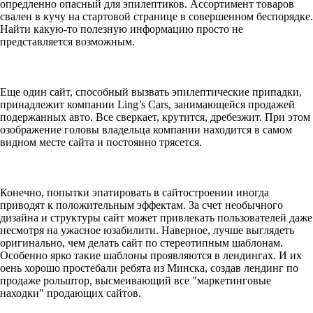
опредленно опасный для эпилептиков. Ассортимент товаров
свален в кучу на стартовой странице в совершенном беспорядке.
Найти какую-то полезную информацию просто не
представляется возможным.
Еще один сайт, способный вызвать эпилептические припадки,
принадлежит компании Ling’s Cars, занимающейся продажей
подержанных авто. Все сверкает, крутится, дребезжит. При этом
озображение головы владельца компании находится в самом
видном месте сайта и постоянно трясется.
Конечно, попытки эпатировать в сайтостроении иногда
приводят к положительным эффектам. За счет необычного
дизайна и структуры сайт может привлекать пользователей даже
несмотря на ужасное юзабилити. Наверное, лучше выглядеть
оригинально, чем делать сайт по стереотипным шаблонам.
Особенно ярко такие шаблоны проявляются в лендингах. И их
оень хорошо простебали ребята из Минска, создав лендинг по
продаже рольштор, высмеивающий все "маркетинговые
находки" продающих сайтов.