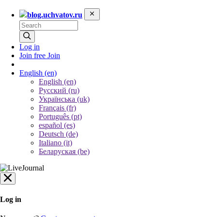
blog.uchvatov.ru
Log in
Join free
Join
English
(en)
English (en)
Русский (ru)
Українська (uk)
Français (fr)
Português (pt)
español (es)
Deutsch (de)
Italiano (it)
Беларуская (be)
Log in