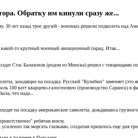
ра. Обратку им кинули сразу же...
у. 30 лет назад трое друзей - военных решили подколоть над Ам
л какой-то крупный военный авиационный парад. Итак...
лдат Стас Балахонов (родом из Минска) решил с товарищами пок
еты, заходящие на посадку. Русский "Кулибин" заменяет (это я
 воль 100 ватт кварцево-галогеновую (производство Саранск) в ф
ыла, что надо...
аходят на посадку американские самолеты. дождавшись грузного
приветственно" ребятам внизу.
, усиленно так моргать глазками, солдатам пришлось еще дня три
были в то время в Потсдаме.