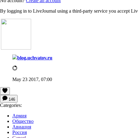
No account?
Create an account
By logging in to LiveJournal using a third-party service you accept Li
blog.uchvatov.ru
May 23 2017, 07:00
146
Categories:
Армия
Общество
Авиация
Россия
Cancel