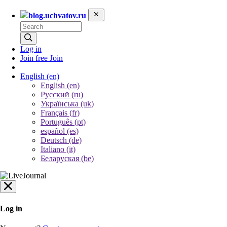
blog.uchvatov.ru
Log in
Join free
Join
English
(en)
English (en)
Русский (ru)
Українська (uk)
Français (fr)
Português (pt)
español (es)
Deutsch (de)
Italiano (it)
Беларуская (be)
Log in