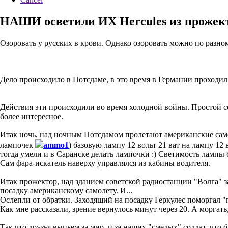
НАШИ осветили ИХ Hercules из прожекто
Озоровать у русских в крови. Однако озоровать можно по разном
Дело происходило в Потсдаме, в это время в Германии проходи
Действия эти происходили во время холодной войны. Простой со
более интересное.
Итак ночь, над ночным Потсдамом пролетают американские самол
лампочек
ammo1
) базовую лампу 12 вольт 21 ват на лампу 12
тогда умели и в Саранске делать лампочки :) Светимость лампы б
Сам фара-искатель наверху управлялся из кабины водителя.
Итак прожектор, над зданием советской радиостанции "Волга" з
посадку американскому самолету. И...
Ослепли от обратки. Заходящий на посадку Геркулес поморгал "
Как мне рассказали, зрение вернулось минут через 20. А моргать
Так что друзья выпьем за мир, и за наших "смелых" солдат, что 