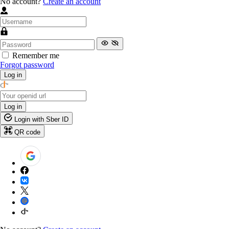
No account?
Create an account
Remember me
Forgot password
Log in
Log in
Login with Sber ID
QR code