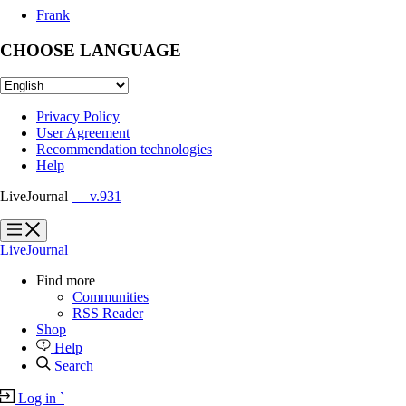
Frank
CHOOSE LANGUAGE
Privacy Policy
User Agreement
Recommendation technologies
Help
LiveJournal
— v.931
?
?
LiveJournal
Find more
Communities
RSS Reader
Shop
Help
Search
Log in
`