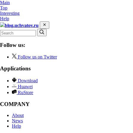
Main
Top
Interesting
Help
blog.uchvatov.ru
Follow us:
Follow us on Twitter
Applications
Download
Huawei
RuStore
COMPANY
About
News
Help