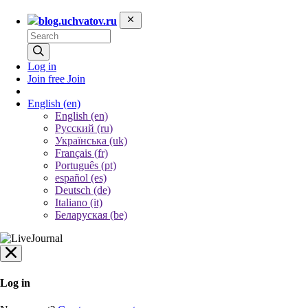
blog.uchvatov.ru
Log in
Join free
Join
English
(en)
English (en)
Русский (ru)
Українська (uk)
Français (fr)
Português (pt)
español (es)
Deutsch (de)
Italiano (it)
Беларуская (be)
Log in