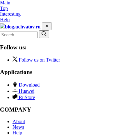
Main
Top
Interesting
Help
blog.uchvatov.ru
Follow us:
Follow us on Twitter
Applications
Download
Huawei
RuStore
COMPANY
About
News
Help