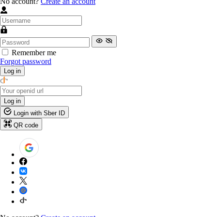
No account?
Create an account
Remember me
Forgot password
Log in
Log in
Login with Sber ID
QR code