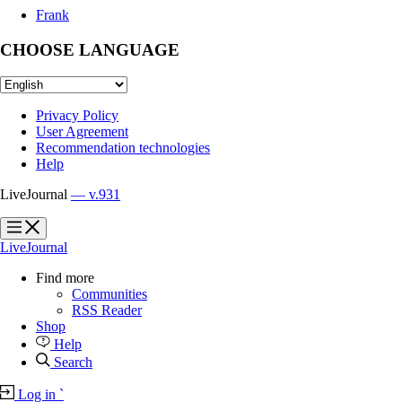
Frank
CHOOSE LANGUAGE
Privacy Policy
User Agreement
Recommendation technologies
Help
LiveJournal
— v.931
?
?
LiveJournal
Find more
Communities
RSS Reader
Shop
Help
Search
Log in
`