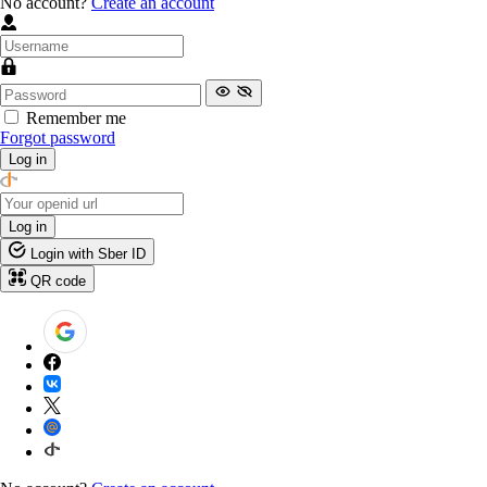
No account?
Create an account
Remember me
Forgot password
Log in
Log in
Login with Sber ID
QR code