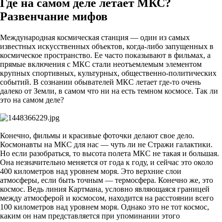
Где на самом деле летает МКС?
Развенчание мифов
Международная космическая станция — один из самых
известных искусственных объектов, когда-либо запущенных в
космическое пространство. Ее часто показывают в фильмах, а
прямые включения с МКС стали неотъемлемым элементом
крупных спортивных, культурных, общественно-политических
событий. В сознании обывателей МКС летает где-то очень
далеко от Земли, в самом что ни на есть темном космосе. Так ли
это на самом деле?
Конечно, фильмы и красивые фоточки делают свое дело.
Космонавты на МКС для нас — чуть ли не Стражи галактики.
Но если разобраться, то высота полета МКС не такая и большая.
Она незначительно меняется от года к году, и сейчас это около
400 километров над уровнем моря. Это верхние слои
атмосферы, если быть точным — термосфера. Конечно же, это
космос. Ведь линия Картмана, условно являющаяся границей
между атмосферой и космосом, находится на расстоянии всего
100 километров над уровнем моря. Однако это не тот космос,
каким он нам представляется при упоминании этого