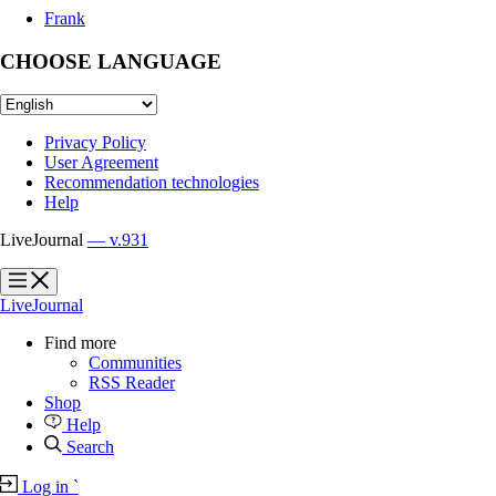
Frank
CHOOSE LANGUAGE
Privacy Policy
User Agreement
Recommendation technologies
Help
LiveJournal
— v.931
?
?
LiveJournal
Find more
Communities
RSS Reader
Shop
Help
Search
Log in
`