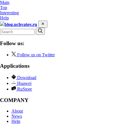
Main
Top
Interesting
Help
blog.uchvatov.ru
Follow us:
Follow us on Twitter
Applications
Download
Huawei
RuStore
COMPANY
About
News
Help