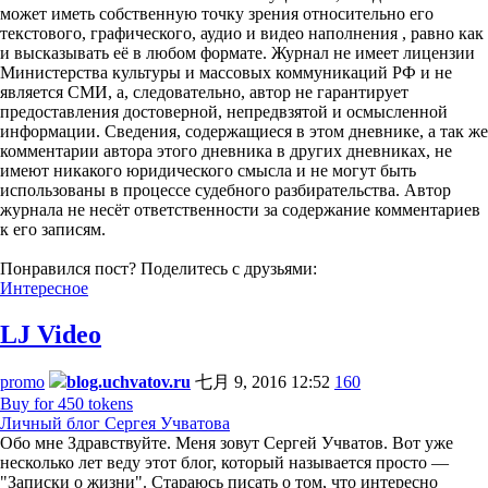
может иметь собственную точку зрения относительно его
текстового, графического, аудио и видео наполнения , равно как
и высказывать её в любом формате. Журнал не имеет лицензии
Министерства культуры и массовых коммуникаций РФ и не
является СМИ, а, следовательно, автор не гарантирует
предоставления достоверной, непредвзятой и осмысленной
информации. Сведения, содержащиеся в этом дневнике, а так же
комментарии автора этого дневника в других дневниках, не
имеют никакого юридического смысла и не могут быть
использованы в процессе судебного разбирательства. Автор
журнала не несёт ответственности за содержание комментариев
к его записям.
Понравился пост? Поделитесь с друзьями:
Интересное
LJ Video
promo
blog.uchvatov.ru
七月 9, 2016 12:52
160
Buy for 450 tokens
Личный блог Сергея Учватова
Обо мне Здравствуйте. Меня зовут Сергей Учватов. Вот уже
несколько лет веду этот блог, который называется просто —
"Записки о жизни". Стараюсь писать о том, что интересно