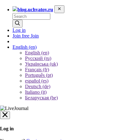
blog.uchvatov.ru
Log in
Join free
Join
English
(en)
English (en)
Русский (ru)
Українська (uk)
Français (fr)
Português (pt)
español (es)
Deutsch (de)
Italiano (it)
Беларуская (be)
Log in