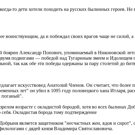
когда-то дети хотели походить на русских былинных героев. Не 
е воинствующим, да и побеждал своих врагов чаще не силой, а
 боярин Александр Попович, упоминаемый в Никоновской летопи
 двумя подвигами — победой над Тугариным змеем и Идолищем п
ой, так как обе эти победы одержаны за пару столетий до битв
лагает искусствовед Анатолий Членов. Он считает, что более 
нных лет" он убил в 1095 году половецкого хана Итларя, расст
е поганый".
зрелом возрасте с окладистой бородой, хотя во всех былинах До
 себя. Окладистая борода тому подтверждение
рыня является защитником "несчастных жен, вдов и сирот", он и
филологами с дядей князя Владимира Святославовича.