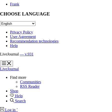
Frank
CHOOSE LANGUAGE
Privacy Policy
User Agreement
Recommendation technologies
Help
LiveJournal
— v.931
?
?
LiveJournal
Find more
Communities
RSS Reader
Shop
Help
Search
Log in
`