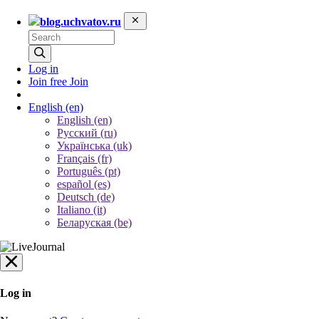
blog.uchvatov.ru
Log in
Join free
Join
English
(en)
English (en)
Русский (ru)
Українська (uk)
Français (fr)
Português (pt)
español (es)
Deutsch (de)
Italiano (it)
Беларуская (be)
Log in