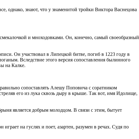
все, однако, знают, что у знаменитой тройки Виктора Васнецова
 смекалочкой и мноходовками. Он, конечно, самый своеобразный
си. Он участвовал в Липецкой битве, погиб в 1223 году в
оганым. Вследствие этого версия сопоставления былинного
ы на Калке.
правильно сопоставлять Алешу Поповича с соратником
реляв его из лука сквозь дыру в крыше. Так вот, имя Идолище,
брыня является добрым молодцом. В связи с этим, бытует
грает на гуслях и поет, азартен, разумен в речах. Судя по