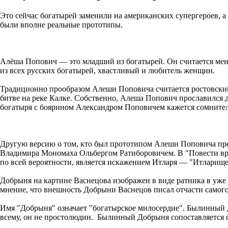
Это сейчас богатырей заменили на американских супергероев, а 
были вполне реальные прототипы.
Алёша Попович — это младший из богатырей. Он считается мене
из всех русских богатырей, хвастливый и любитель женщин.
Традиционно прообразом Алеши Поповича считается ростовский
битве на реке Калке. Собственно, Алеша Попович прославился
богатыря с боярином Александром Поповичем кажется сомнительн
Другую версию о том, кто был прототипом Алеши Поповича пред
Владимира Мономаха Ольбергом Ратиборовичем. В "Повести време
по всей вероятности, является искажением Итларя — "Итларищ
Добрыня на картине Васнецова изображен в виде ратника в уже 
мнение, что внешность Добрыни Васнецов писал отчасти самого
Имя "Добрыня" означает "богатырское милосердие". Былинный Доб
всему, он не простолюдин. Былинный Добрыня сопоставляется 