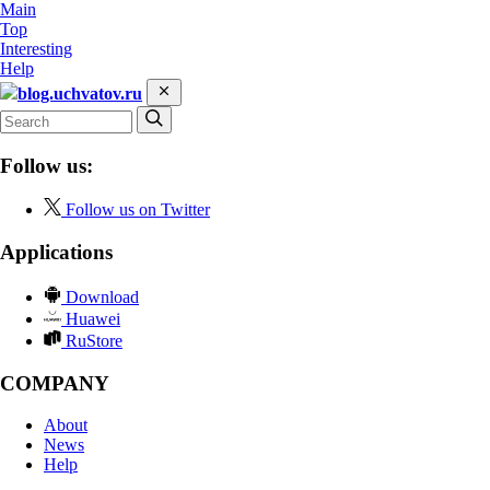
Main
Top
Interesting
Help
blog.uchvatov.ru
Follow us:
Follow us on Twitter
Applications
Download
Huawei
RuStore
COMPANY
About
News
Help