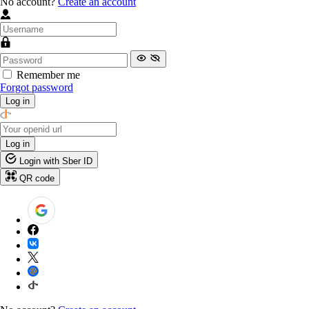
No account?
Create an account
Remember me
Forgot password
Log in
Log in
Login with Sber ID
QR code