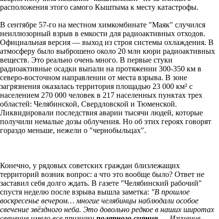
расположения этого самого Кыштыма к месту катастрофы.
В сентябре 57-го на местном химкомбинате "Маяк" случился
неиллюзорный взрыв в емкости для радиоактивных отходов.
Официальная версия — выход из строя системы охлаждения. В
атмосферу было выброшено около 20 млн кюри радиоактивных
веществ. Это реально очень много. В первые стуки
радиоактивные осадки выпали на протяжении 300-350 км в
северо-восточном направлении от места взрыва. В зоне
загрязнения оказалась территория площадью 23 000 км² с
населением 270 000 человек в 217 населенных пунктах трех
областей: Челябинской, Свердловской и Тюменской.
Ликвидировали последствия аварии тысячи людей, которые
получили немалые дозы облучения. Но об этих героях говорят
гораздо меньше, нежели о "чернобыльцах".
Конечно, у рядовых советских граждан близлежащих
территорий возник вопрос: а что это вообще было? Ответ не
заставил себя долго ждать. В газете "Челябинский рабочий"
спустя неделю после взрыва вышла заметка:
"В прошлое
воскресенье вечером… многие челябинцы наблюдали особое
свечение звёздного неба. Это довольно редкое в наших широтах
свечение имело все признаки
полярного сияния
... . Изучение