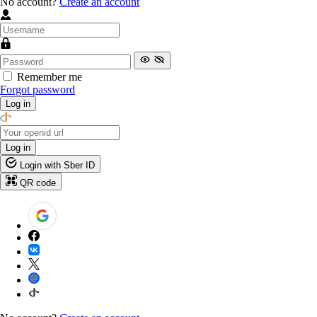
No account?
Create an account
Remember me
Forgot password
Log in
Log in
Login with Sber ID
QR code