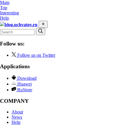
Main
Top
Interesting
Help
blog.uchvatov.ru
Follow us:
Follow us on Twitter
Applications
Download
Huawei
RuStore
COMPANY
About
News
Help