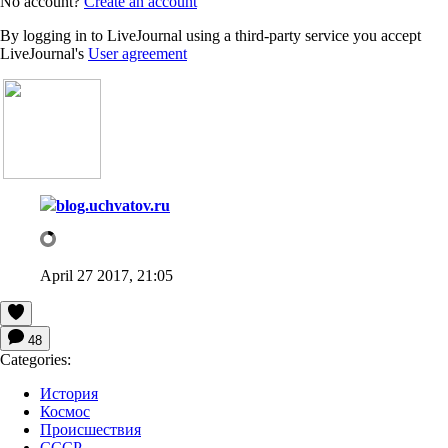
No account?
Create an account
By logging in to LiveJournal using a third-party service you accept
LiveJournal's
User agreement
blog.uchvatov.ru
April 27 2017, 21:05
48
Categories:
История
Космос
Происшествия
СССР