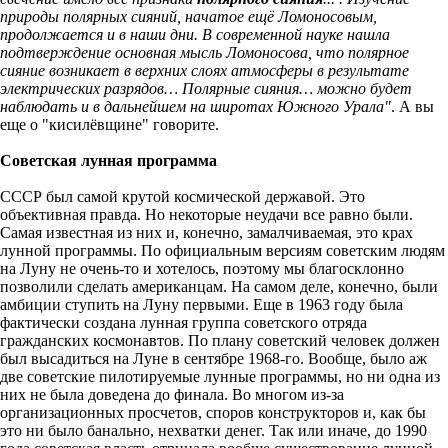
природы полярных сияний, начатое ещё Ломоносовым,
продолжается и в наши дни. В современной науке нашла
подтверждение основная мысль Ломоносова, что полярное
сияние возникает в верхних слоях атмосферы в результате
электрических разрядов… Полярные сияния… можно будет
наблюдать и в дальнейшем на широтах Южного Урала"
. А вы
еще о "кисилёвщине" говорите.
Советская лунная программа
СССР был самой крутой космической державой. Это
объективная правда. Но некоторые неудачи все равно были.
Самая известная из них и, конечно, замалчиваемая, это крах
лунной программы. По официальным версиям советским людям
на Луну не очень-то и хотелось, поэтому мы благосклонно
позволили сделать американцам. На самом деле, конечно, были
амбиции ступить на Луну первыми. Еще в 1963 году была
фактически создана лунная группа советского отряда
гражданских космонавтов. По плану советский человек должен
был высадиться на Луне в сентябре 1968-го. Вообще, было аж
две советские пилотируемые лунные программы, но ни одна из
них не была доведена до финала. Во многом из-за
организационных просчетов, споров конструкторов и, как бы
это ни было банально, нехватки денег. Так или иначе, до 1990