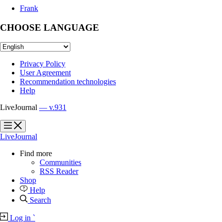
Frank
CHOOSE LANGUAGE
Privacy Policy
User Agreement
Recommendation technologies
Help
LiveJournal
— v.931
?
?
LiveJournal
Find more
Communities
RSS Reader
Shop
Help
Search
Log in
`