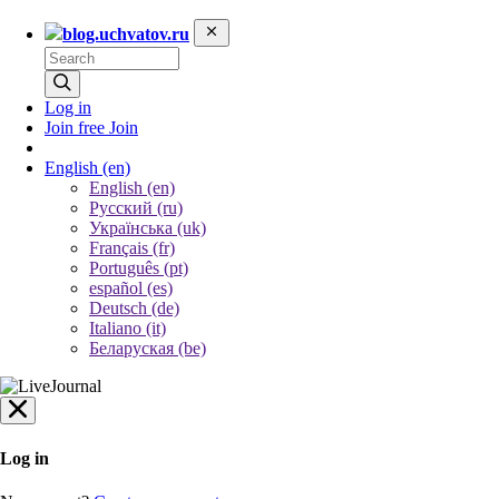
blog.uchvatov.ru
Log in
Join free
Join
English
(en)
English (en)
Русский (ru)
Українська (uk)
Français (fr)
Português (pt)
español (es)
Deutsch (de)
Italiano (it)
Беларуская (be)
Log in