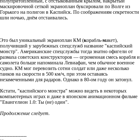
полупритопленный, с отстыкованным крылом, накрытый
маскировочной сеткой экраноплан буксировали по Волге из
Горького на полигон в Каспийск. По соображениям секретности
шли ночью, днём отстаивались.
Это был уникальный экраноплан КМ (
к
орабль-
м
акет),
получивший у зарубежных спецслужб название "каспийский
монстр". Американские спецслужбы тогда знатно офигели от
размаха советских конструкторов — огроменная смесь корабля и
самолета больше напоминала Левиафан, чем обычное военное
судно. КМ мог перевозить сотни солдат или даже несколько
танков на скорости в 500 км/ч, при этом оставаясь
незамеченными для радаров. Однако в 80-ом году он затонул.
Кстати, "каспийского монстра" можно видеть в некоторых
компьютерных играх и даже в японском анимационном фильме
"Евангелион 1.0: Ты (не) один".
Продолжение следует.
-----------------