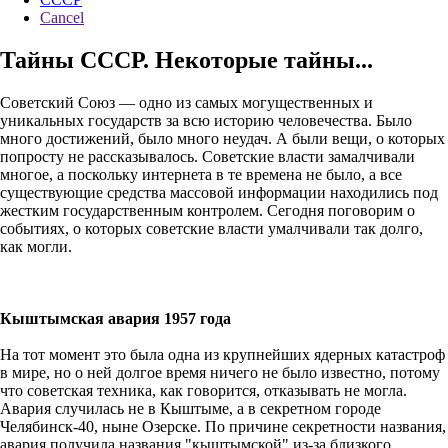
Cancel
Тайны СССР. Некоторые тайны...
Советский Союз — одно из самых могущественных и
уникальных государств за всю историю человечества. Было
много достижений, было много неудач. А были вещи, о которых
попросту не рассказывалось. Советские власти замалчивали
многое, а поскольку интернета в те времена не было, а все
существующие средства массовой информации находились под
жестким государственным контролем. Сегодня поговорим о
событиях, о которых советские власти умалчивали так долго,
как могли.
Кыштымская авария 1957 года
На тот момент это была одна из крупнейших ядерных катастроф
в мире, но о ней долгое время ничего не было известно, потому
что советская техника, как говорится, отказывать не могла.
Авария случилась не в Кыштыме, а в секретном городе
Челябинск-40, ныне Озерске. По причине секретности названия,
авария получила названия "кыштымской" из-за близкого