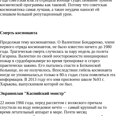
года советская власть отрицала вообще существование лунной
космической программы как таковой. Потому что советская
космонавтика самая лучшая, а такие неудачи наносят ей
слишком большой репутационный урон.
Смерть космонавта
Продолжая тему космонавтики. О Валентине Бондаренко, члене
первого отряда космонавтов, не было известно ничего до 1980
года. Трагическая смерть случилась за пару недель до полета
Гагарина. Валентин по своей неосторожности инициировал
пожар в сурдобарокамере во время тренировке и сгорел
практически заживо. Его пытались спасти в Боткинской
больнице, но не получилось. Впоследствии гибель космонавта
нигде не упоминалась,и только в 80-х годах стала появляться эта
информация. В 2013 году его имя присвоено школе №93 г.
Харькова, выпускником которой он был.
Экраноплан "Каспийский монстр"
22 июня 1966 года, перед рассветом с волжского причала
спустили на воду неведомое нечто — самый крупный на то
время летательный аппарат в мире. Почти месяц