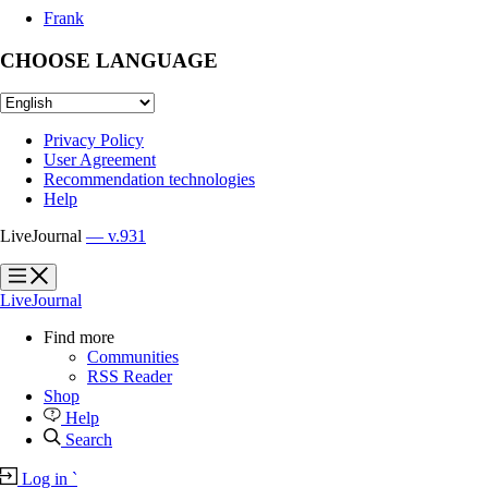
Frank
CHOOSE LANGUAGE
Privacy Policy
User Agreement
Recommendation technologies
Help
LiveJournal
— v.931
?
?
LiveJournal
Find more
Communities
RSS Reader
Shop
Help
Search
Log in
`