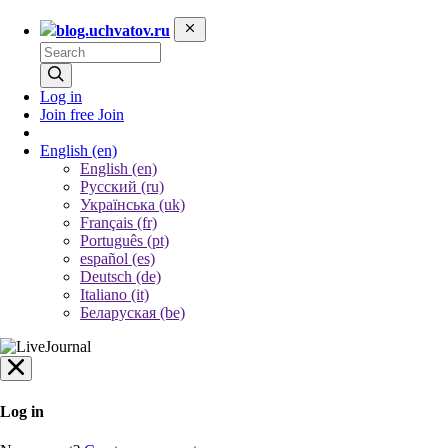
blog.uchvatov.ru
Log in
Join free
Join
English
(en)
English (en)
Русский (ru)
Українська (uk)
Français (fr)
Português (pt)
español (es)
Deutsch (de)
Italiano (it)
Беларуская (be)
Log in