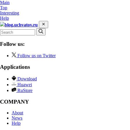
Main
Top
Interesting
Help
blog.uchvatov.ru
Follow us:
Follow us on Twitter
Applications
Download
Huawei
RuStore
COMPANY
About
News
Help