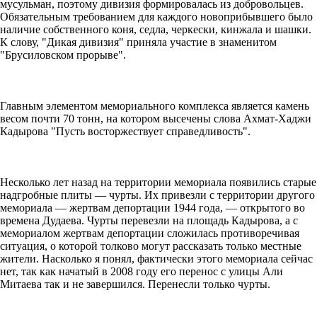
мусульман, поэтому дивизия формировалась из добровольцев.
Обязательным требованием для каждого новоприбывшего было
наличие собственного коня, седла, черкески, кинжала и шашки.
К слову, "Дикая дивизия" приняла участие в знаменитом
"Брусиловском прорыве".
Главным элементом мемориального комплекса является камень
весом почти 70 тонн, на котором высечены слова Ахмат-Хаджи
Кадырова "Пусть восторжествует справедливость".
Несколько лет назад на территории мемориала появились старые
надгробные плиты — чурты. Их привезли с территории другого
мемориала — жертвам депортации 1944 года, — открытого во
времена Дудаева. Чурты перевезли на площадь Кадырова, а с
мемориалом жертвам депортации сложилась противоречивая
ситуация, о которой толково могут рассказать только местные
жители. Насколько я понял, фактически этого мемориала сейчас
нет, так как начатый в 2008 году его перенос с улицы Али
Митаева так и не завершился. Перенесли только чурты.