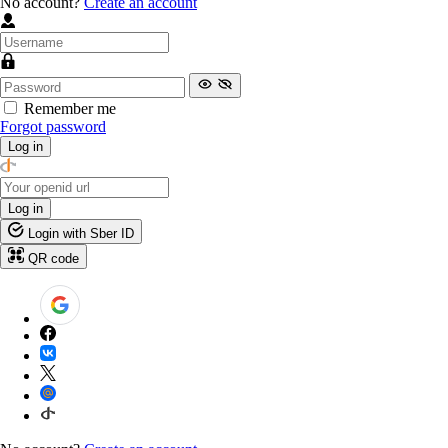
No account?
Create an account
Remember me
Forgot password
Log in
Log in
Login with Sber ID
QR code