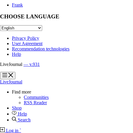
Frank
CHOOSE LANGUAGE
Privacy Policy
User Agreement
Recommendation technologies
Help
LiveJournal
— v.931
?
?
LiveJournal
Find more
Communities
RSS Reader
Shop
Help
Search
Log in
`