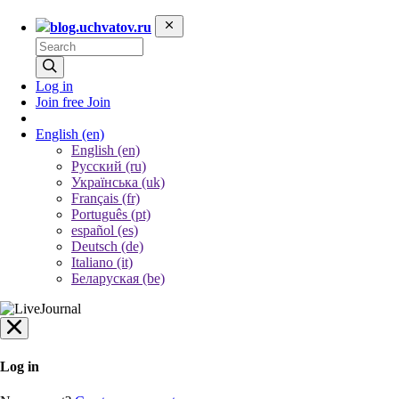
blog.uchvatov.ru
Log in
Join free
Join
English
(en)
English (en)
Русский (ru)
Українська (uk)
Français (fr)
Português (pt)
español (es)
Deutsch (de)
Italiano (it)
Беларуская (be)
Log in