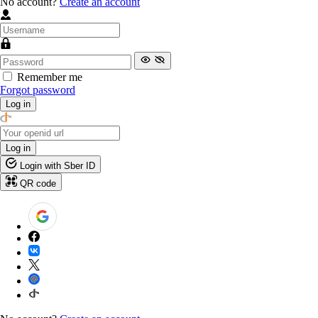
No account?
Create an account
Remember me
Forgot password
Log in
Log in
Login with Sber ID
QR code