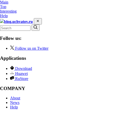
Main
Top
Interesting
Help
blog.uchvatov.ru
Follow us:
Follow us on Twitter
Applications
Download
Huawei
RuStore
COMPANY
About
News
Help