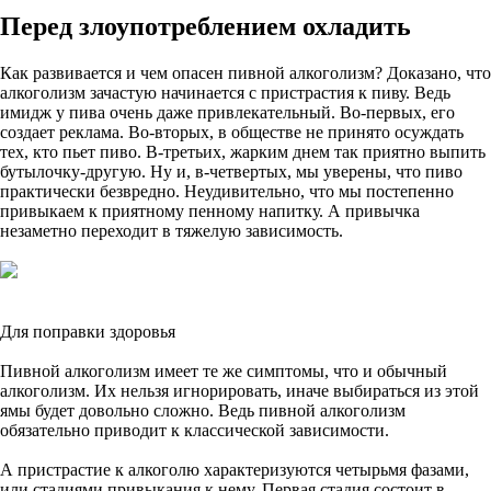
Перед злоупотреблением охладить
Как развивается и чем опасен пивной алкоголизм? Доказано, что
алкоголизм зачастую начинается с пристрастия к пиву. Ведь
имидж у пива очень даже привлекательный. Во-первых, его
создает реклама. Во-вторых, в обществе не принято осуждать
тех, кто пьет пиво. В-третьих, жарким днем так приятно выпить
бутылочку-другую. Ну и, в-четвертых, мы уверены, что пиво
практически безвредно. Неудивительно, что мы постепенно
привыкаем к приятному пенному напитку. А привычка
незаметно переходит в тяжелую зависимость.
Для поправки здоровья
Пивной алкоголизм имеет те же симптомы, что и обычный
алкоголизм. Их нельзя игнорировать, иначе выбираться из этой
ямы будет довольно сложно. Ведь пивной алкоголизм
обязательно приводит к классической зависимости.
А пристрастие к алкоголю характеризуются четырьмя фазами,
или стадиями привыкания к нему. Первая стадия состоит в