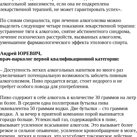
алкогольной зависимости, если она не подкреплена
лекарственной терапией, не может гарантировать успех».
По словам специалиста, при лечении алкоголизма можно
выделить следующие четыре показания лекарственной терапии:
устранение тяги к алкоголю, снятие абстинентного синдрома,
лечение психических расстройств, вызванных алкоголем,
уменьшение фармакологического эффекта этилового спирта.
Андрей ЮРЕВИЧ,
врач-нарколог первой квалификационной категории:
– Доступность легких алкогольных напитков во много раз
увеличивает потенциальную возможность заболеть пивным
алкоголизмом. Пиво продается везде, стоит недорого и не
требует особого повода для употребления.
Пиво содержит в себе алкоголь в количестве 30 граммов на литр
и более. В среднем одна поллитровая бутылка пива
эквивалентна 50 граммам водки. Две бутылки – сто граммов
водки. А за вечер в приятной компании порой выпивается
гораздо больше. Углекислый газ, содержащийся в пиве,
вызывает усиленное всасывание алкоголя. Это вызывает более
резкое и сильное опьянение, усиленное кровообращение в мозге,
печени, легких и почках, что усугубляет токсическое действие