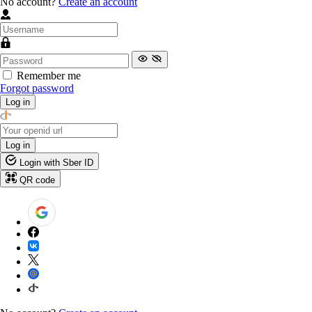
No account?
Create an account
Remember me
Forgot password
Log in
Log in
Login with Sber ID
QR code