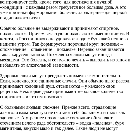
контролирует себя, кроме того, для достижения нужной
«кондиции» с каждым разом требуется все большая доза. А это
уже признаки формирования болезни, характерные для первой
стадии алкоголизма.
Обычно больные не выдерживают и принимают спиртное,
похмеляются. Причем зачастую опохмеляются именно пивом. И
кстати, в России никого не удивляют люди с бутылкой пенного
напитка утром. Так формируется порочный круг: похмелье –
опохмеление – опьянение – похмелье. Нередко заканчивается
такая карусель запоем. Похмеляться люди могут иногда
месяцами. Это болезнь, и ее нужно лечить – выводить из запоя и
избавлять от алкогольной зависимости.
Здоровые люди могут преодолеть похмелье самостоятельно.
Если, конечно, это единичные случаи. Они обычно пьют рассол,
принимают холодный душ, отсыпаются – у каждого свои
рецепты. Некоторые даже принимают небольшое количество
спиртного – и это им помогает.
С больными людьми сложнее. Прежде всего, страдающие
алкоголизмом зачастую не считают себя больными и пьют как
здоровые. А утреннее похмельное состояние объясняют
стечением целого ряда обстоятельств – водка «паленая», буря
магнитная, закуски мало и так далее. Такие люди не могут