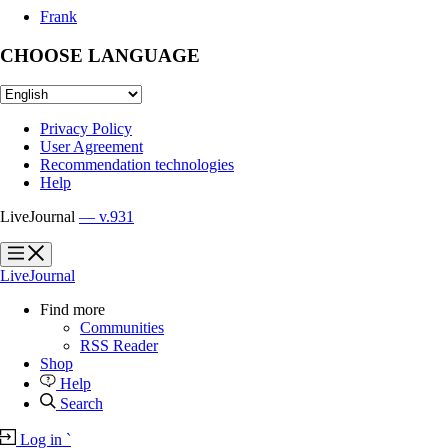
Frank
CHOOSE LANGUAGE
Privacy Policy
User Agreement
Recommendation technologies
Help
LiveJournal
— v.931
?
?
LiveJournal
Find more
Communities
RSS Reader
Shop
Help
Search
Log in
`