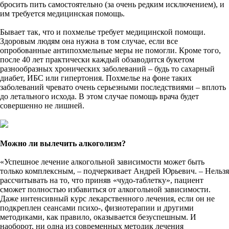
бросить пить самостоятельно (за очень редким исключением), и
им требуется медицинская помощь.
Бывает так, что и похмелье требует медицинской помощи.
Здоровым людям она нужна в том случае, если все
опробованные антипохмельные меры не помогли. Кроме того,
после 40 лет практически каждый обзаводится букетом
разнообразных хронических заболеваний – будь то сахарный
диабет, ИБС или гипертония. Похмелье на фоне таких
заболеваний чревато очень серьезными последствиями – вплоть
до летального исхода. В этом случае помощь врача будет
совершенно не лишней.
Можно ли вылечить алкоголизм?
«Успешное лечение алкогольной зависимости может быть
только комплексным, – подчеркивает Андрей Юрьевич. – Нельзя
рассчитывать на то, что приняв «чудо-таблетку», пациент
сможет полностью избавиться от алкогольной зависимости.
Даже интенсивный курс лекарственного лечения, если он не
подкреплен сеансами психо-, физиотерапии и другими
методиками, как правило, оказывается безуспешным. И
наоборот, ни одна из современных методик лечения