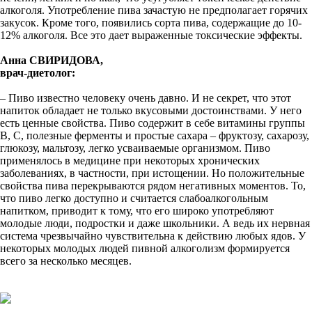
алкоголя. Употребление пива зачастую не предполагает горячих
закусок. Кроме того, появились сорта пива, содержащие до 10-
12% алкоголя. Все это дает выраженные токсические эффекты.
Анна СВИРИДОВА,
врач-диетолог:
– Пиво известно человеку очень давно. И не секрет, что этот
напиток обладает не только вкусовыми достоинствами. У него
есть ценные свойства. Пиво содержит в себе витамины группы
В, С, полезные ферменты и простые сахара – фруктозу, сахарозу,
глюкозу, мальтозу, легко усваиваемые организмом. Пиво
применялось в медицине при некоторых хронических
заболеваниях, в частности, при истощении. Но положительные
свойства пива перекрываются рядом негативных моментов. То,
что пиво легко доступно и считается слабоалкогольным
напитком, приводит к тому, что его широко употребляют
молодые люди, подростки и даже школьники. А ведь их нервная
система чрезвычайно чувствительна к действию любых ядов. У
некоторых молодых людей пивной алкоголизм формируется
всего за несколько месяцев.