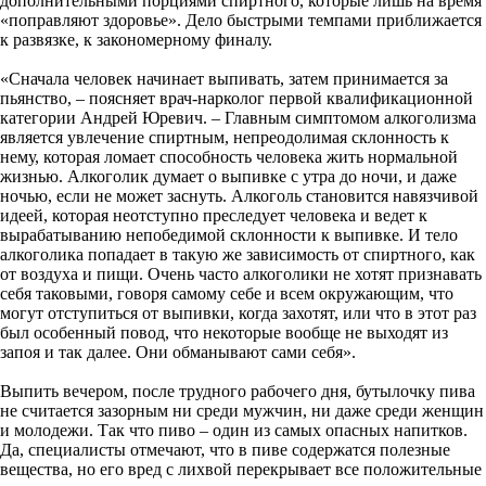
дополнительными порциями спиртного, которые лишь на время
«поправляют здоровье». Дело быстрыми темпами приближается
к развязке, к закономерному финалу.
«Сначала человек начинает выпивать, затем принимается за
пьянство, – поясняет врач-нарколог первой квалификационной
категории Андрей Юревич. – Главным симптомом алкоголизма
является увлечение спиртным, непреодолимая склонность к
нему, которая ломает способность человека жить нормальной
жизнью. Алкоголик думает о выпивке с утра до ночи, и даже
ночью, если не может заснуть. Алкоголь становится навязчивой
идеей, которая неотступно преследует человека и ведет к
вырабатыванию непобедимой склонности к выпивке. И тело
алкоголика попадает в такую же зависимость от спиртного, как
от воздуха и пищи. Очень часто алкоголики не хотят признавать
себя таковыми, говоря самому себе и всем окружающим, что
могут отступиться от выпивки, когда захотят, или что в этот раз
был особенный повод, что некоторые вообще не выходят из
запоя и так далее. Они обманывают сами себя».
Выпить вечером, после трудного рабочего дня, бутылочку пива
не считается зазорным ни среди мужчин, ни даже среди женщин
и молодежи. Так что пиво – один из самых опасных напитков.
Да, специалисты отмечают, что в пиве содержатся полезные
вещества, но его вред с лихвой перекрывает все положительные