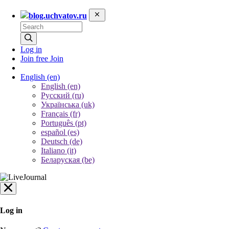
blog.uchvatov.ru
Log in
Join free
Join
English
(en)
English (en)
Русский (ru)
Українська (uk)
Français (fr)
Português (pt)
español (es)
Deutsch (de)
Italiano (it)
Беларуская (be)
Log in