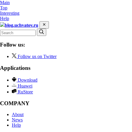
Main
Top
Interesting
Help
blog.uchvatov.ru
Follow us:
Follow us on Twitter
Applications
Download
Huawei
RuStore
COMPANY
About
News
Help