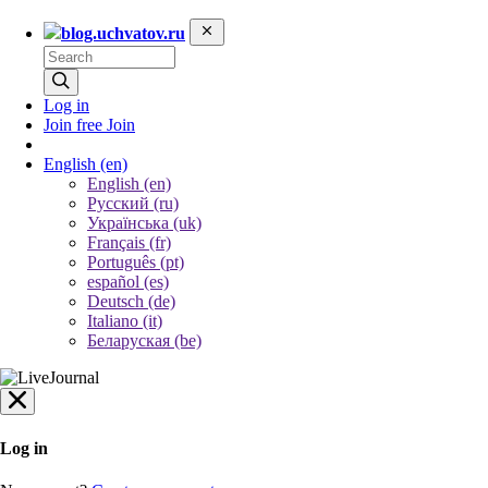
blog.uchvatov.ru
Log in
Join free
Join
English
(en)
English (en)
Русский (ru)
Українська (uk)
Français (fr)
Português (pt)
español (es)
Deutsch (de)
Italiano (it)
Беларуская (be)
Log in