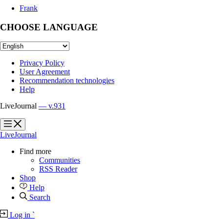
Frank
CHOOSE LANGUAGE
Privacy Policy
User Agreement
Recommendation technologies
Help
LiveJournal
— v.931
?
?
LiveJournal
Find more
Communities
RSS Reader
Shop
Help
Search
Log in
`