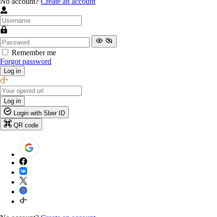
No account?
Create an account
Remember me
Forgot password
Log in
Log in
Login with Sber ID
QR code