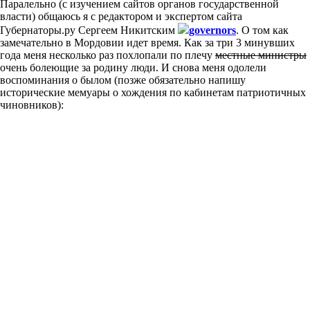
Паралельно (с изучением сайтов органов государственной
власти) общаюсь я с редактором и экспертом сайта
Губернаторы.ру Сергеем Никитским
governors
. О том как
замечательно в Мордовии идет время. Как за три 3 минувших
года меня несколько раз похлопали по плечу
местные министры
очень болеющие за родину люди. И снова меня одолели
воспоминания о былом (позже обязательно напишу
исторические мемуары о хождения по кабинетам патриотичных
чиновников):