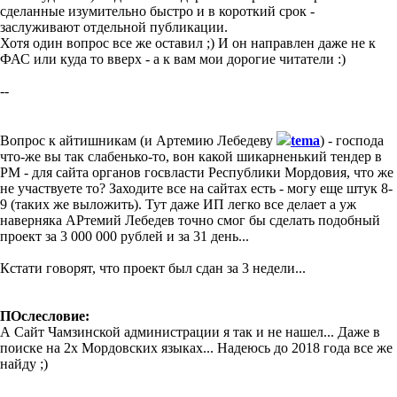
сделанные изумительно быстро и в короткий срок -
заслуживают отдельной публикации.
Хотя один вопрос все же оставил ;) И он направлен даже не к
ФАС или куда то вверх - а к вам мои дорогие читатели :)
--
Вопрос к айтишникам (и Артемию Лебедеву
tema
) - господа
что-же вы так слабенько-то, вон какой шикарненький тендер в
РМ - для сайта органов госвласти Республики Мордовия, что же
не участвуете то? Заходите все на сайтах есть - могу еще штук 8-
9 (таких же выложить). Тут даже ИП легко все делает а уж
наверняка АРтемий Лебедев точно смог бы сделать подобный
проект за 3 000 000 рублей и за 31 день...
Кстати говорят, что проект был сдан за 3 недели...
ПОслесловие:
А Сайт Чамзинской администрации я так и не нашел... Даже в
поиске на 2х Мордовских языках... Надеюсь до 2018 года все же
найду ;)