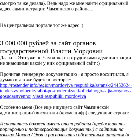
смотрю та же делала). Ведь надо же мне найти официальный
адрес администрации Чамзинского района...
На центральном портале тот же адрес :)
3 000 000 рублей за сайт органов
государственной Власти Мордовии
Даааа.... Это уже не Чамзинка с сотрудниками администрации
не знающими какой у них официальный сайт :)
Прочитав тендерную документацию - я просто восхитился, я
думаю вы тоже будете в восторге:
http://rostender.info/region/mordoviya-respublika/saransk/24452624-
tender-vypolnenie-rabot-po-modernizacii-oficialnogo-sajta-organov-
gosudarstvennoj-vlasti-respubliki-mordoviya
Особенно меня (Все еще ищущего сайт Чамзинской
администрации) восхитили (кроме цифр) следующие строки:
Исполнитель должен иметь опыт работы (предоставить
портфолио и подтверждающие документы) с сайтами на
языках Мокша / Эрзя и располагать собственным штатом (в