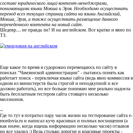
составе юридического лица) контент-менеджерами,
понимающими языки Мокша и Эрзя. Необходимо осуществить
перевод всех текущих страниц сайта на языки Английский,
Мокша, Эрзя, а также осуществить размещение данного
переведенного контента на новый сайт.
Шедевр.... не правда ли? И на английском. Все кратко и явно по
ТЗ.
Еще какое то время я судорожно перемещаюсь по сайту в
поисках "Чамзинской администрации" - пытаюсь понять как
работает поиск - переключая языки сайта (ведь явно коммиссия в
одном из министерств была строгой и неподкупной и все
должно работать), но все больше понимаю мне реально надоела
быть бесплатным тестером сайта стоящего несколько
миллионов.
--
Где то тут я потратил пару часов жизни на тестирование сайта e-
mordovia.ru и написал кучу красивых и полных восхищения (а
как иначе, когда ищешь информацию несколько часов) отзывов
но все удалил :) Ведь столько дорогие и красивые проекты -