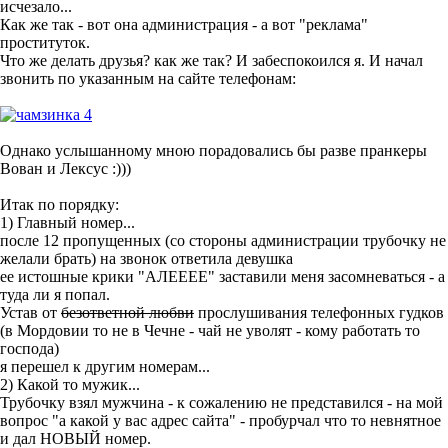
исчезало...
Как же так - вот она администрация - а вот "реклама"
проституток.
Что же делать друзья? как же так? И забеспокоился я. И начал
звонить по указанным на сайте телефонам:
Однако услышанному мною порадовались бы разве пранкеры
Вован и Лексус :)))
Итак по порядку:
1) Главный номер...
после 12 пропущенных (со стороны администрации трубочку не
желали брать) на звонок ответила девушка
ее истошные крики "АЛЕЕЕЕ" заставили меня засомневаться - а
туда ли я попал.
Устав от
безответной любви
прослушивания телефонных гудков
(в Мордовии то не в Чечне - чай не уволят - кому работать то
господа)
я перешел к другим номерам...
2) Какой то мужик...
Трубочку взял мужчина - к сожалению не представился - на мой
вопрос "а какой у вас адрес сайта" - пробурчал что то невнятное
и дал НОВЫЙ номер.