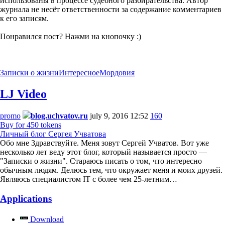
использованы в процессе судебного разбирательства. Автор
журнала не несёт ответственности за содержание комментариев
к его записям.
Понравился пост? Нажми на кнопочку :)
Записки о жизни
Интересное
Мордовия
LJ Video
promo
blog.uchvatov.ru
july 9, 2016 12:52
160
Buy for 450 tokens
Личный блог Сергея Учватова
Обо мне Здравствуйте. Меня зовут Сергей Учватов. Вот уже
несколько лет веду этот блог, который называется просто —
"Записки о жизни". Стараюсь писать о том, что интересно
обычным людям. Делюсь тем, что окружает меня и моих друзей.
Являюсь специалистом IT с более чем 25-летним…
Applications
Download