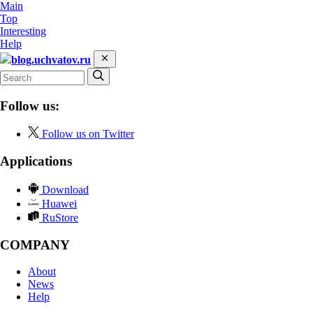
Main
Top
Interesting
Help
blog.uchvatov.ru
Follow us:
Follow us on Twitter
Applications
Download
Huawei
RuStore
COMPANY
About
News
Help