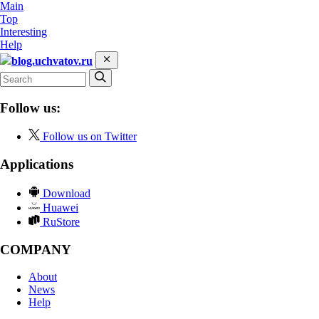
Main
Top
Interesting
Help
blog.uchvatov.ru
Follow us:
Follow us on Twitter
Applications
Download
Huawei
RuStore
COMPANY
About
News
Help