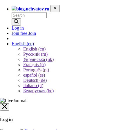
blog.uchvatov.ru
Log in
Join free
Join
English
(en)
English (en)
Русский (ru)
Українська (uk)
Français (fr)
Português (pt)
español (es)
Deutsch (de)
Italiano (it)
Беларуская (be)
Log in