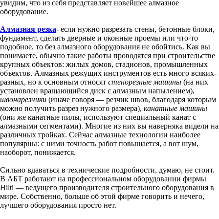
увидим, что из себя представляет новейшее алмазное
оборудование.
Алмазная резка
- если нужно разрезать стены, бетонные блоки,
фундамент, сделать дверные и оконные проемы или что-то
подобное, то без алмазного оборудования не обойтись. Как вы
понимаете, обычно такие работы проводятся при строительстве
крупных объектов: жилых домов, стадионов, промышленных
объектов. Алмазных режущих инструментов есть много всяких-
разных, но к основным относят
стенорезные машины
(на них
установлен вращающийся диск с алмазным напылением),
швонарезчики
(иначе говоря — резчик швов, благодаря которым
можно получить разрез нужного размера),
канатные машины
(они же канатные пилы, используют специальный канат с
алмазными сегментами). Многие из них вы наверняка видели на
различных тройках. Сейчас алмазные технологии наиболее
популярны: с ними точность работ повышается, а вот шум,
наоборот, понижается.
Сильно вдаваться в технические подробности, думаю, не стоит.
В АБТ работают на профессиональном оборудовании фирмы
Hilti — ведущего производителя строительного оборудования в
мире. Собственно, больше об этой фирме говорить и нечего,
лучшего оборудования просто нет.