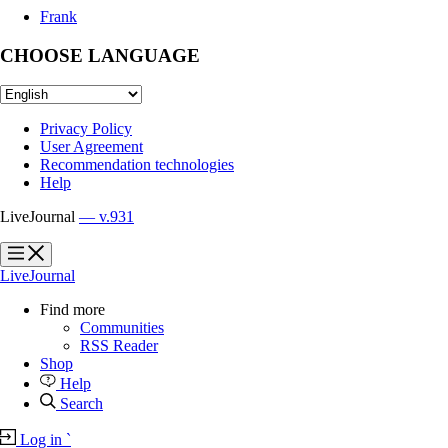
Frank
CHOOSE LANGUAGE
Privacy Policy
User Agreement
Recommendation technologies
Help
LiveJournal
— v.931
?
?
LiveJournal
Find more
Communities
RSS Reader
Shop
Help
Search
Log in
`