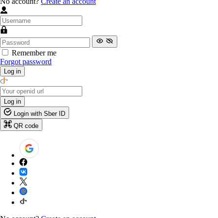
No account?
Create an account
Remember me
Forgot password
Log in
Log in
Login with Sber ID
QR code