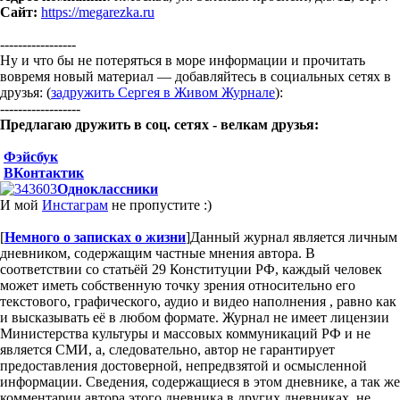
Сайт:
https://megarezka.ru
-----------------
Ну и что бы не потеряться в море информации и прочитать
вовремя новый материал — добавляйтесь в социальных сетях в
друзья: (
задружить Сергея в Живом Журнале
):
------------------
Предлагаю дружить в соц. сетях - велкам друзья:
Фэйсбук
ВКонтактик
Одноклассники
И мой
Инстаграм
не пропустите :)
[
Немного о записках о жизни
]
Данный журнал является личным
дневником, содержащим частные мнения автора. В
соответствии со статьёй 29 Конституции РФ, каждый человек
может иметь собственную точку зрения относительно его
текстового, графического, аудио и видео наполнения , равно как
и высказывать её в любом формате. Журнал не имеет лицензии
Министерства культуры и массовых коммуникаций РФ и не
является СМИ, а, следовательно, автор не гарантирует
предоставления достоверной, непредвзятой и осмысленной
информации. Сведения, содержащиеся в этом дневнике, а так же
комментарии автора этого дневника в других дневниках, не