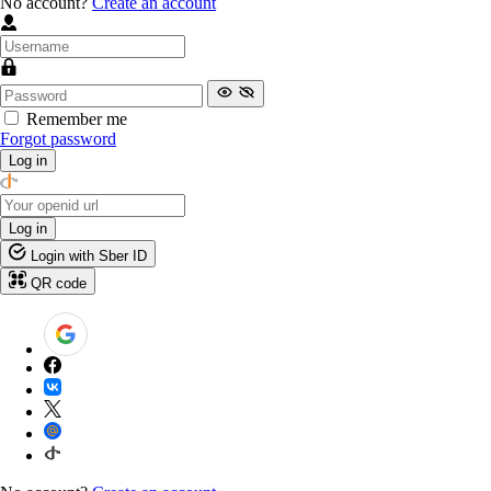
No account?
Create an account
Remember me
Forgot password
Log in
Log in
Login with Sber ID
QR code