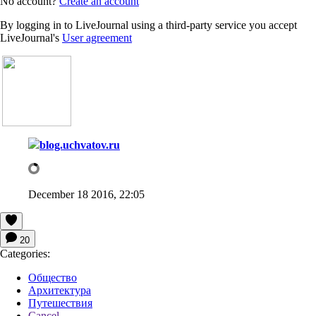
No account?
Create an account
By logging in to LiveJournal using a third-party service you accept
LiveJournal's
User agreement
blog.uchvatov.ru
December 18 2016, 22:05
20
Categories:
Общество
Архитектура
Путешествия
Cancel