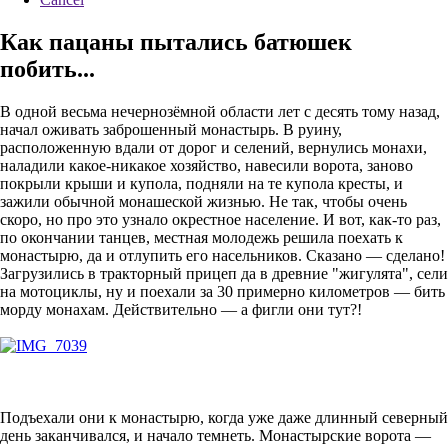
Как пацаны пытались батюшек
побить...
В одной весьма нечернозёмной области лет с десять тому назад,
начал оживать заброшенный монастырь. В руину,
расположенную вдали от дорог и селений, вернулись монахи,
наладили какое-никакое хозяйство, навесили ворота, заново
покрыли крыши и купола, подняли на те купола кресты, и
зажили обычной монашеской жизнью. Не так, чтобы очень
скоро, но про это узнало окрестное население. И вот, как-то раз,
по окончании танцев, местная молодежь решила поехать к
монастырю, да и отлупить его насельников. Сказано — сделано!
Загрузились в тракторный прицеп да в древние "жигулята", сели
на мотоциклы, ну и поехали за 30 примерно километров — бить
морду монахам. Действительно — а фигли они тут?!
Подъехали они к монастырю, когда уже даже длинный северный
день заканчивался, и начало темнеть. Монастырские ворота —