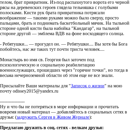
телом, брат привратник. Из-под распахнутого ворота его черной
рясы на деревенских героев глядела тельняшка с голубыми
полосками. Кисти рук брата привратника потрясали
воображение — такими руками можно было сверху, просто
пальцами, брать и поднимать баскетбольный мячик. На тыльной
стороне одной кисти была набойка "Кандагар", на тыльной
стороне другой — эмблема ВДВ на фоне восходящего солнца.
- Ребятушки... — прогудел он. — Ребятушки.... Вы хотя бы Бога
побойтесь, нас же таких тут почти триста человек....
Монастырь во имя св. Георгия был заточен под
психологическую и социальную реабилитацию
военнослужащих, прошедших через "горячие точки", но тогда в
весьма нечерноземной области об этом еще не все знали.
Присылайте Ваши материалы для "
Записок о жизни
" на мою
почту odissey2015@yandex.ru
-----------------
Ну и что бы не потеряться в море информации и прочитать
вовремя новый материал — добавляйтесь в социальных сетях в
друзья: (
задружить Сергея в Живом Журнале
):
------------------
Предлагаю дружить в соц. сетях - велкам друзья: