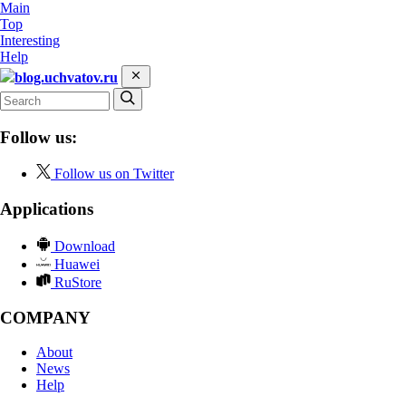
Main
Top
Interesting
Help
blog.uchvatov.ru
Follow us:
Follow us on Twitter
Applications
Download
Huawei
RuStore
COMPANY
About
News
Help