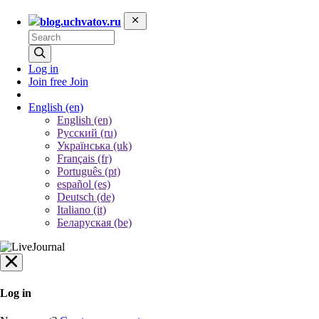
blog.uchvatov.ru
Log in
Join free
Join
English
(en)
English (en)
Русский (ru)
Українська (uk)
Français (fr)
Português (pt)
español (es)
Deutsch (de)
Italiano (it)
Беларуская (be)
Log in