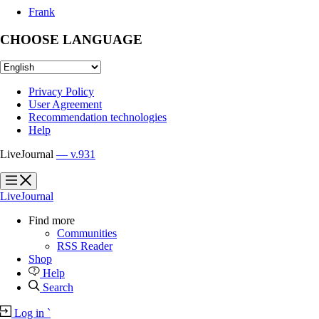
Frank
CHOOSE LANGUAGE
Privacy Policy
User Agreement
Recommendation technologies
Help
LiveJournal
— v.931
?
?
LiveJournal
Find more
Communities
RSS Reader
Shop
Help
Search
Log in
`