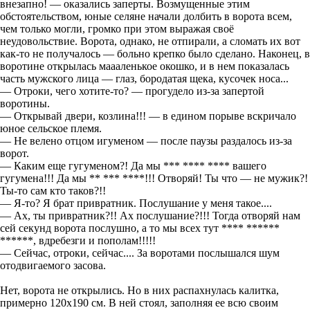
внезапно! — оказались заперты. Возмущенные этим
обстоятельством, юные селяне начали долбить в ворота всем,
чем только могли, громко при этом выражая своё
неудовольствие. Ворота, однако, не отпирали, а сломать их вот
как-то не получалось — больно крепко было сделано. Наконец, в
воротине открылась маааленькое окошко, и в нем показалась
часть мужского лица — глаз, бородатая щека, кусочек носа...
— Отроки, чего хотите-то? — прогудело из-за запертой
воротины.
— Открывай двери, козлина!!! — в едином порыве вскричало
юное сельское племя.
— Не велено отцом игуменом — после паузы раздалось из-за
ворот.
— Каким еще гугуменом?! Да мы *** **** **** вашего
гугумена!!! Да мы ** *** ****!!! Отворяй! Ты что — не мужик?!
Ты-то сам кто таков?!!
— Я-то? Я брат привратник. Послушание у меня такое....
— Ах, ты привратник?!! Ах послушание?!!! Тогда отворяй нам
сей секунд ворота послушно, а то мы всех тут **** ******
******, вдребезги и пополам!!!!!
— Сейчас, отроки, сейчас.... За воротами послышался шум
отодвигаемого засова.
Нет, ворота не открылись. Но в них распахнулась калитка,
примерно 120х190 см. В ней стоял, заполняя ее всю своим