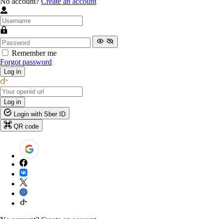
No account?
Create an account
Remember me
Forgot password
Log in
Log in
Login with Sber ID
QR code