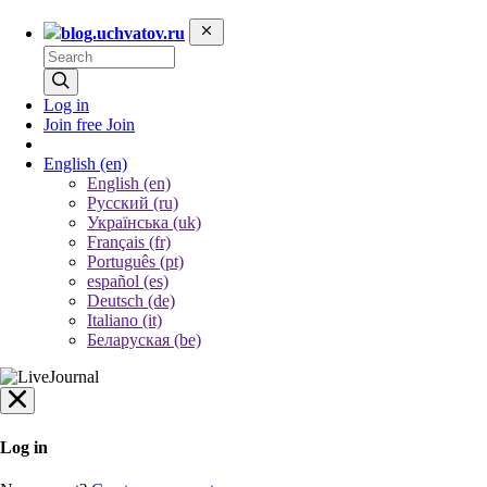
blog.uchvatov.ru
Log in
Join free
Join
English
(en)
English (en)
Русский (ru)
Українська (uk)
Français (fr)
Português (pt)
español (es)
Deutsch (de)
Italiano (it)
Беларуская (be)
Log in