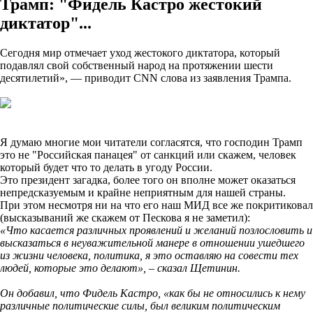
Трамп: "Фидель Кастро жестокий
диктатор"...
Сегодня мир отмечает уход жестокого диктатора, который
подавлял свой собственный народ на протяжении шести
десятилетий», — приводит CNN слова из заявления Трампа.
Я думаю многие мои читатели согласятся, что господин Трамп
это не "Российская панацея" от санкций или скажем, человек
который будет что то делать в угоду России.
Это президент загадка, более того он вполне может оказаться
непредсказуемым и крайне неприятным для нашей страны.
При этом несмотря ни на что его наш МИД все же покритиковал
(высказываний же скажем от Пескова я не заметил):
«Что касается различных проявлений и желаний позлословить и
высказаться в неуважительной манере в отношении ушедшего
из жизни человека, политика, я это оставляю на совести тех
людей, которые это делают», – сказал Щетинин.
Он добавил, что Фидель Кастро, «как бы не относились к нему
различные политические силы, был великим политическим