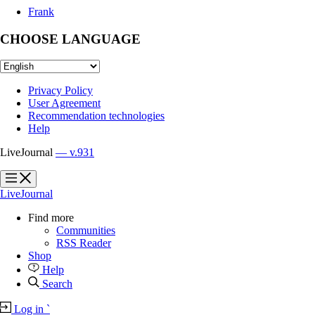
Frank
CHOOSE LANGUAGE
Privacy Policy
User Agreement
Recommendation technologies
Help
LiveJournal
— v.931
?
?
LiveJournal
Find more
Communities
RSS Reader
Shop
Help
Search
Log in
`