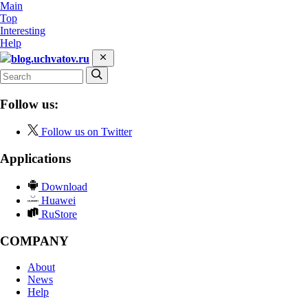
Main
Top
Interesting
Help
blog.uchvatov.ru
Follow us:
Follow us on Twitter
Applications
Download
Huawei
RuStore
COMPANY
About
News
Help