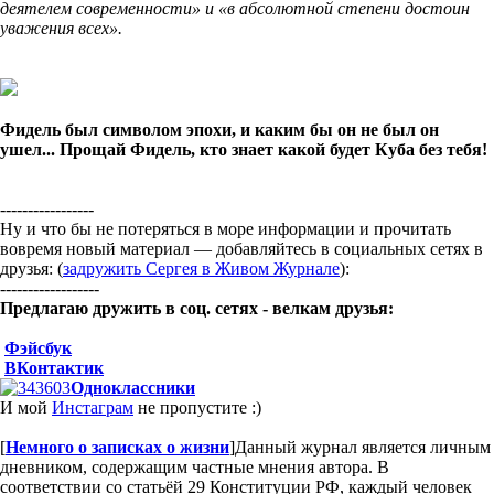
деятелем современности» и «в абсолютной степени достоин
уважения всех».
Фидель был символом эпохи, и каким бы он не был он
ушел... Прощай Фидель, кто знает какой будет Куба без тебя!
-----------------
Ну и что бы не потеряться в море информации и прочитать
вовремя новый материал — добавляйтесь в социальных сетях в
друзья: (
задружить Сергея в Живом Журнале
):
------------------
Предлагаю дружить в соц. сетях - велкам друзья:
Фэйсбук
ВКонтактик
Одноклассники
И мой
Инстаграм
не пропустите :)
[
Немного о записках о жизни
]
Данный журнал является личным
дневником, содержащим частные мнения автора. В
соответствии со статьёй 29 Конституции РФ, каждый человек