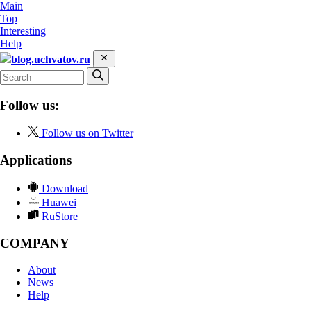
Main
Top
Interesting
Help
blog.uchvatov.ru
Follow us:
Follow us on Twitter
Applications
Download
Huawei
RuStore
COMPANY
About
News
Help