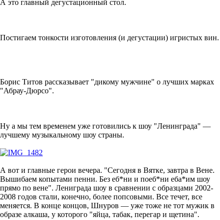
А это главный дегустационный стол.
Постигаем тонкости изготовления (и дегустации) игристых вин.
Борис Титов рассказывает "дикому мужчине" о лучших марках
"Абрау-Дюрсо".
Ну а мы тем временем уже готовились к шоу "Ленинграда" —
лучшему музыкальному шоу страны.
А вот и главные герои вечера. "Сегодня в Вятке, завтра в Вене.
Вышибаем копытами пенни. Без еб*ни и поеб*ни еба*им шоу
прямо по вене". Лениграда шоу в сравнении с образцами 2002-
2008 годов стали, конечно, более попсовыми. Все течет, все
меняется. В конце концов, Шнуров — уже тоже не тот мужик в
образе алкаша, у которого "яйца, табак, перегар и щетина".