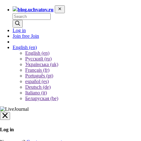
blog.uchvatov.ru
Log in
Join free
Join
English
(en)
English (en)
Русский (ru)
Українська (uk)
Français (fr)
Português (pt)
español (es)
Deutsch (de)
Italiano (it)
Беларуская (be)
Log in