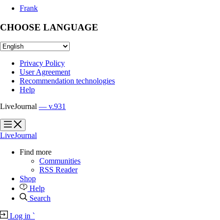
Frank
CHOOSE LANGUAGE
Privacy Policy
User Agreement
Recommendation technologies
Help
LiveJournal
— v.931
?
?
LiveJournal
Find more
Communities
RSS Reader
Shop
Help
Search
Log in
`