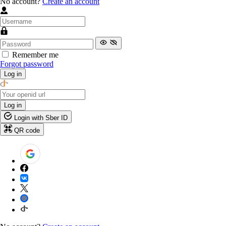
No account?
Create an account
Remember me
Forgot password
Log in
Log in
Login with Sber ID
QR code