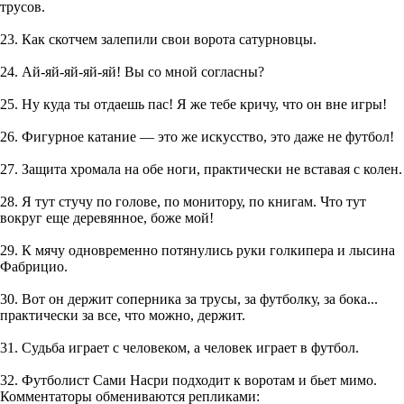
трусов.
23. Как скотчем залепили свои ворота сатурновцы.
24. Ай-яй-яй-яй-яй! Вы со мной согласны?
25. Ну куда ты отдаешь пас! Я же тебе кричу, что он вне игры!
26. Фигурное катание — это же искусство, это даже не футбол!
27. Защита хромала на обе ноги, практически не вставая с колен.
28. Я тут стучу по голове, по монитору, по книгам. Что тут
вокруг еще деревянное, боже мой!
29. К мячy одновpеменно потянyлись pyки голкипеpа и лысина
Фабpицио.
30. Вот он держит соперника за трусы, за футболку, за бока...
практически за все, что можно, держит.
31. Судьба играет с человеком, а человек играет в футбол.
32. Футболист Сами Насри подходит к воротам и бьет мимо.
Комментаторы обмениваются репликами: