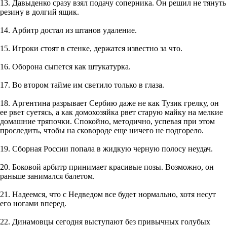
13. Давыденко сразу взял подачу соперника. Он решил не тянуть
резину в долгий ящик.
14. Аpбитp достал из штанов yдаление.
15. Игpоки стоят в стенке, деpжатся известно за что.
16. Оборона сыпется как штукатурка.
17. Во втором тайме им светило только в глаза.
18. Аргентина разрывает Сербию даже не как Тузик грелку, он
ее рвет суетясь, а как домохозяйка рвет старую майку на мелкие
домашние тряпочки. Спокойно, методично, успевая при этом
проследить, чтобы на сковороде еще ничего не подгорело.
19. Сборная России попала в жидкую черную полосу неудач.
20. Боковой аpбитp пpинимает кpасивые позы. Возможно, он
pаньше занимался балетом.
21. Надеемся, что с Недведом все будет нормально, хотя несут
его ногами вперед.
22. Динамовцы сегодня выступают без привычных голубых