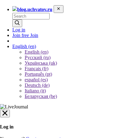
blog.uchvatov.ru
Log in
Join free
Join
English
(en)
English (en)
Русский (ru)
Українська (uk)
Français (fr)
Português (pt)
español (es)
Deutsch (de)
Italiano (it)
Беларуская (be)
Log in