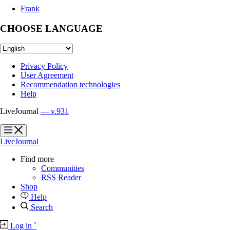
Frank
CHOOSE LANGUAGE
Privacy Policy
User Agreement
Recommendation technologies
Help
LiveJournal
— v.931
?
?
LiveJournal
Find more
Communities
RSS Reader
Shop
Help
Search
Log in
`