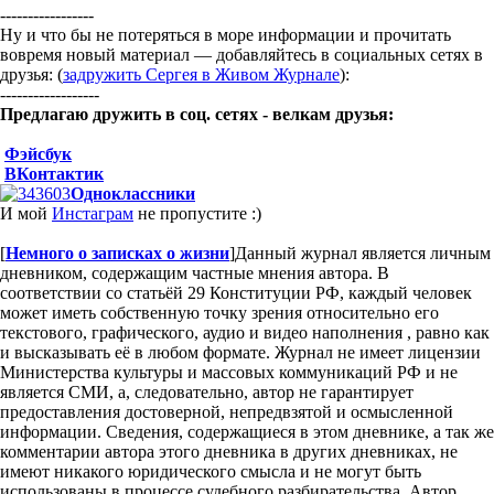
-----------------
Ну и что бы не потеряться в море информации и прочитать
вовремя новый материал — добавляйтесь в социальных сетях в
друзья: (
задружить Сергея в Живом Журнале
):
------------------
Предлагаю дружить в соц. сетях - велкам друзья:
Фэйсбук
ВКонтактик
Одноклассники
И мой
Инстаграм
не пропустите :)
[
Немного о записках о жизни
]
Данный журнал является личным
дневником, содержащим частные мнения автора. В
соответствии со статьёй 29 Конституции РФ, каждый человек
может иметь собственную точку зрения относительно его
текстового, графического, аудио и видео наполнения , равно как
и высказывать её в любом формате. Журнал не имеет лицензии
Министерства культуры и массовых коммуникаций РФ и не
является СМИ, а, следовательно, автор не гарантирует
предоставления достоверной, непредвзятой и осмысленной
информации. Сведения, содержащиеся в этом дневнике, а так же
комментарии автора этого дневника в других дневниках, не
имеют никакого юридического смысла и не могут быть
использованы в процессе судебного разбирательства. Автор