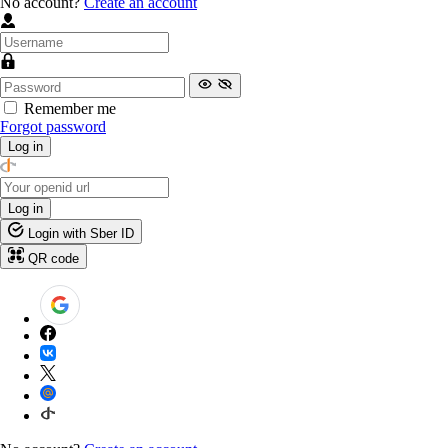
No account?
Create an account
Remember me
Forgot password
Log in
Log in
Login with Sber ID
QR code