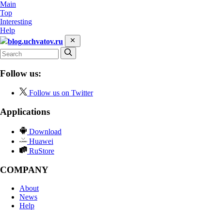
Main
Top
Interesting
Help
blog.uchvatov.ru
Follow us:
Follow us on Twitter
Applications
Download
Huawei
RuStore
COMPANY
About
News
Help