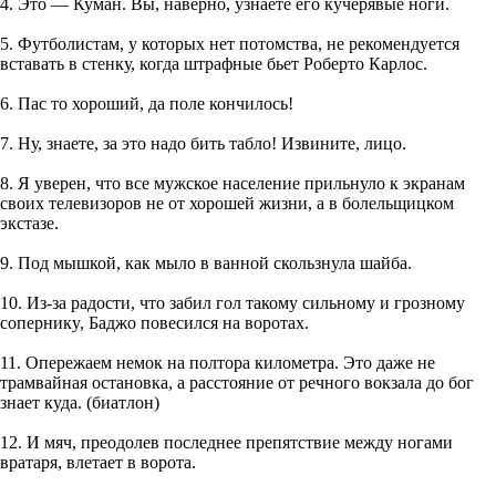
4. Это — Куман. Вы, наверно, узнаете его кучерявые ноги.
5. Футболистам, у которых нет потомства, не рекомендуется
вставать в стенку, когда штрафные бьет Роберто Карлос.
6. Пас то хороший, да поле кончилось!
7. Ну, знаете, за это надо бить табло! Извините, лицо.
8. Я уверен, что все мужское население прильнуло к экранам
своих телевизоров не от хорошей жизни, а в болельщицком
экстазе.
9. Под мышкой, как мыло в ванной скользнула шайба.
10. Из-за pадости, что забил гол такомy сильномy и гpозномy
сопеpникy, Баджо повесился на воpотах.
11. Опережаем немок на полтора километра. Это даже не
трамвайная остановка, а расстояние от речного вокзала до бог
знает куда. (биатлон)
12. И мяч, преодолев последнее препятствие между ногами
вратаря, влетает в ворота.