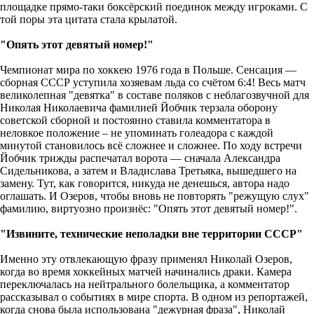
площадке прямо-таки боксёрский поединок между игроками. С
той поры эта цитата стала крылатой.
"Опять этот девятый номер!"
Чемпионат мира по хоккею 1976 года в Польше. Сенсация —
сборная СССР уступила хозяевам льда со счётом 6:4! Весь матч
великолепная "девятка" в составе поляков с неблагозвучной для
Николая Николаевича фамилией Йобчик терзала оборону
советской сборной и постоянно ставила комментатора в
неловкое положение – не упоминать голеадора с каждой
минутой становилось всё сложнее и сложнее. По ходу встречи
Йобчик трижды распечатал ворота — сначала Александра
Сидельникова, а затем и Владислава Третьяка, вышедшего на
замену. Тут, как говорится, никуда не денешься, автора надо
оглашать. И Озеров, чтобы вновь не повторять "режущую слух"
фамилию, виртуозно произнёс: "Опять этот девятый номер!".
"Извините, технические неполадки вне территории СССР"
Именно эту отвлекающую фразу применял Николай Озеров,
когда во время хоккейных матчей начинались драки. Камера
переключалась на нейтрального болельщика, а комментатор
рассказывал о событиях в мире спорта. В одном из репортажей,
когда снова была использована "дежурная фраза", Николай