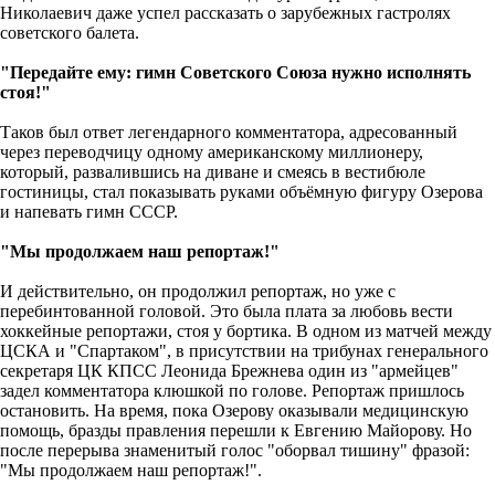
Николаевич даже успел рассказать о зарубежных гастролях
советского балета.
"Передайте ему: гимн Советского Союза нужно исполнять
стоя!"
Таков был ответ легендарного комментатора, адресованный
через переводчицу одному американскому миллионеру,
который, развалившись на диване и смеясь в вестибюле
гостиницы, стал показывать руками объёмную фигуру Озерова
и напевать гимн СССР.
"Мы продолжаем наш репортаж!"
И действительно, он продолжил репортаж, но уже с
перебинтованной головой. Это была плата за любовь вести
хоккейные репортажи, стоя у бортика. В одном из матчей между
ЦСКА и "Спартаком", в присутствии на трибунах генерального
секретаря ЦК КПСС Леонида Брежнева один из "армейцев"
задел комментатора клюшкой по голове. Репортаж пришлось
остановить. На время, пока Озерову оказывали медицинскую
помощь, бразды правления перешли к Евгению Майорову. Но
после перерыва знаменитый голос "оборвал тишину" фразой:
"Мы продолжаем наш репортаж!".