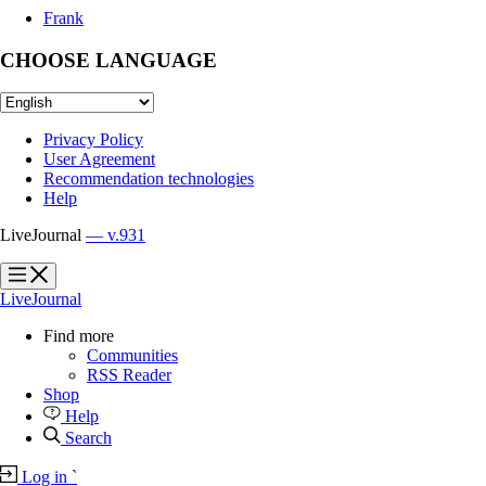
Frank
CHOOSE LANGUAGE
Privacy Policy
User Agreement
Recommendation technologies
Help
LiveJournal
— v.931
?
?
LiveJournal
Find more
Communities
RSS Reader
Shop
Help
Search
Log in
`