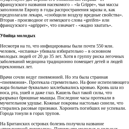
французского названия насекомого – «la Grippe», чьи массы
заполонили Европу в годы распространения заразы и, как
предполагали лекари, «сообщили воздуху вредные свойства».
Вторая - производное от немецкого слова «greifen» или
французского «agripper», что означает - «жадно хватать».
Убийца молодых
Несмотря на то, что инфицированы были почти 550 млн.
человек, «испанка» убивала избирательно – в основном
молодых людей от 20 до 35 лет. Хотя в группу риска легочных
заболеваний медицина традиционно помещает детей и людей
преклонных лет.
Врачи сочли недуг пневмонией. Но эта была странная
«пневмония». Протекала стремительно. На фоне испепеляющего
жара больные буквально захлебывались кровью. Кровь шла из
носа, рта, ушей и даже глаз. Кашель был такой силы, что
разрывал брюшные мышцы. Последние часы протекали в
мучительном удушье. Кожные покровы настолько синели, что
стирались расовые признаки. Хоронить погибших не успевали.
Города тонули в горах трупов.
На Британских островах болезнь получила название
«трехдневной лихорадки». Потому что молодых и сильных