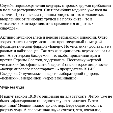
Службы здравоохранения ведущих мировых держав пребывали
в полной растерянности. Счет погибших медиков уже шел на
тысячи. Пресса искала причины эпидемии - то в «ядовитых
выделениях от гниющих трупов на полях битв», то в
«токсических испарениях от взорвавшихся ипритных
снарядов».
Активно муссировалась и версия германской диверсии, будто
«зараза занесена через аспирин» произведенный немецкой
фармацевтической фирмой «Байер». Но «испанка» доставала на
равных и кайзеровцев. Так что «аспириновая» версия сошла на
нет. А вот версия бакоружия, что якобы применили враги
против Страны Советов, задержалась. Поскольку жертвой
«испанки» (по официальной версии) стало второе лицо после
«вождя мирового пролетариата» - председатель ВЦИК
Свердлов. Озвучивалась и версия лабораторной природы
«испанки», внедренной «через вакцинацию».
Чудо без чуда
И вдруг весной 1919-го эпидемия начала затухать. Летом уже не
было зафиксировано ни одного случая заражения. В чем
причина? Медики гадают до сих пор. Верующие относят к
разряду чуда. А современная наука считает, что, очевидно,