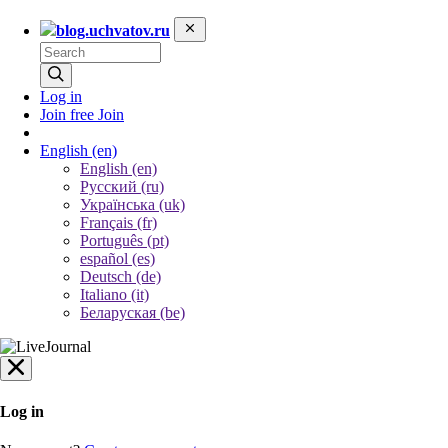
blog.uchvatov.ru
Log in
Join free
Join
English
(en)
English (en)
Русский (ru)
Українська (uk)
Français (fr)
Português (pt)
español (es)
Deutsch (de)
Italiano (it)
Беларуская (be)
Log in