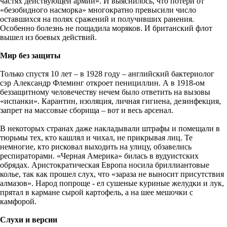
частях действующей армии». И выяснилось, что потери от
«безобидного насморка» многократно превысили число
оставшихся на полях сражений и получивших ранения.
Особенно болезнь не пощадила моряков. И британский флот
вышел из боевых действий.
Мир без защиты
Только спустя 10 лет – в 1928 году – английский бактериолог
сэр Александр Флеминг откроет пенициллин. А в 1918-ом
беззащитному человечеству нечем было ответить на вызовы
«испанки». Карантин, изоляция, личная гигиена, дезинфекция,
запрет на массовые сборища – вот и весь арсенал.
В некоторых странах даже накладывали штрафы и помещали в
тюрьмы тех, кто кашлял и чихал, не прикрывая лиц. Те
немногие, кто рисковал выходить на улицу, обзавелись
респираторами. «Черная Америка» билась в вудуистских
обрядах. Аристократическая Европа носила бриллиантовые
колье, так как прошел слух, что «зараза не выносит присутствия
алмазов». Народ попроще - ел сушеные куриные желудки и лук,
прятал в кармане сырой картофель, а на шее мешочки с
камфорой.
Слухи и версии