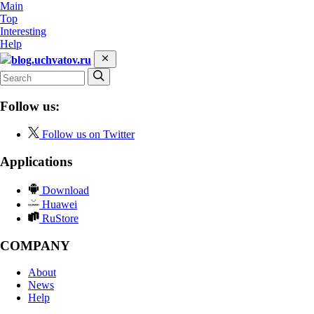
Main
Top
Interesting
Help
blog.uchvatov.ru
Follow us:
Follow us on Twitter
Applications
Download
Huawei
RuStore
COMPANY
About
News
Help