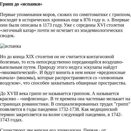
Грипп до «испанки»
Первые упоминания моров, схожих по симптоматике с гриппом,
восходят в исторических хрониках еще к 876 году н. э. Впервые
они были описаны в 1173 году. Уже с середины XVI столетия
«легочный катар» почти не исчезает из эпидемиологических
сводок.
Но до конца XIX столетия он не считается контагиозной
болезнью, то есть непосредственно передающейся воздушно-
капельным путем. Природу этого недуга эскулапы найдут
«миазматической». И будут винить в нем некие «вредоносные
начала» (миазмы), которые распространяются со «зловонным
воздухом», что способен захватывать обширные пространства.
До XVIII века грипп не называется гриппом. А называется
красиво - «инфлюэнца». В те времена она частенько мелькает на
страницах романистики. В специализированных трудах "грипп"
появляется в годы пандемии 1732-1738. Как медицинский
термин закрепляется на волне следующей пандемии, в 1742-
1743 годах.
Существуют две версии его этимологии. Первая - от