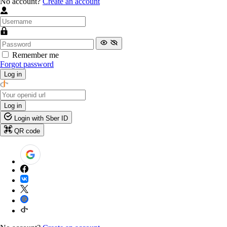
No account?
Create an account
Remember me
Forgot password
Log in
Log in
Login with Sber ID
QR code