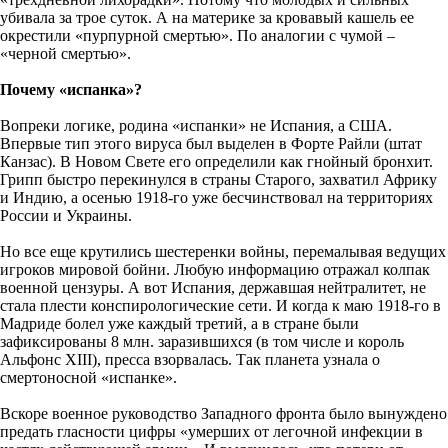
убивала за трое суток. А на материке за кровавый кашель ее
окрестили «пурпурной смертью». По аналогии с чумой –
«черной смертью».
Почему «испанка»?
Вопреки логике, родина «испанки» не Испания, а США.
Впервые тип этого вируса был выделен в Форте Райли (штат
Канзас). В Новом Свете его определили как гнойный бронхит.
Грипп быстро перекинулся в страны Старого, захватил Африку
и Индию, а осенью 1918-го уже бесчинствовал на территориях
России и Украины.
Но все еще крутились шестеренки войны, перемалывая ведущих
игроков мировой бойни. Любую информацию отражал колпак
военной цензуры. А вот Испания, державшая нейтралитет, не
стала плести конспирологические сети. И когда к маю 1918-го в
Мадриде болел уже каждый третий, а в стране были
зафиксированы 8 млн. заразившихся (в том числе и король
Альфонс XIII), пресса взорвалась. Так планета узнала о
смертоносной «испанке».
Вскоре военное руководство Западного фронта было вынуждено
предать гласности цифры «умерших от легочной инфекции в