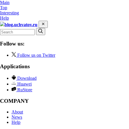
Main
Top
Interesting
Help
blog.uchvatov.ru
Follow us:
Follow us on Twitter
Applications
Download
Huawei
RuStore
COMPANY
About
News
Help