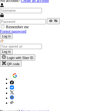
No account?
Create an account
Remember me
Forgot password
Log in
Log in
Login with Sber ID
QR code