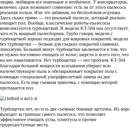
людям, любящим все новенькое и необычное. У консерваторов,
конечно, сразу возникнет сомнение: есть ли от этого пылесоса
реальная польза. Или это забавная, но бесполезная игрушка.
Здесь скажу прямо — это реальный пылесос, который реально
очищает пол. Вообще, классические роботы-пылесосы
комплектуются турбощеткой. В модели KT-504 она отсутствует,
зато есть мощный пылесборник. Грубо говоря, модели с
турбощеткой хорошо подходят для ковровых покрытий, модели
без турбощетки — больше для гладких покрытий (ламинат,
линолеум). Большой минус турбощетки заключается в том, что
ее нужно постоянно очищать от волос, шерсти и всего того, что
на нее наматывается. Нет турбощетки — нет проблем.
KT-504
благодаря большой мощности всасывания убирает всю
наличествующую пыль и обеззараживает покрытие пола с
помощью специальной ультрафиолетовй лампы на дне
пылесоса. Есть еще съемная тряпочка, с помощью которой
протирается пол.
Турбощетки нет, но есть две съемные боковые щеточки. Их ворс
выходит за границы самого пылесоса, что позволяет
эффективнее очищать углы, плинтусы и прочие
труднодоступные места.