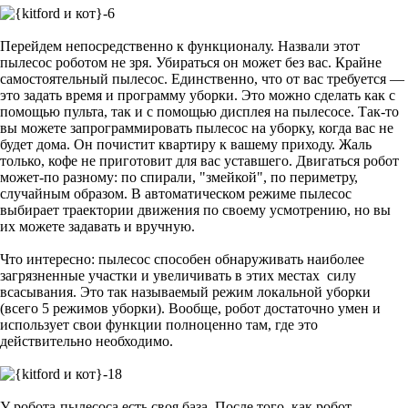
Перейдем непосредственно к функционалу. Назвали этот
пылесос роботом не зря. Убираться он может без вас. Крайне
самостоятельный пылесос. Единственно, что от вас требуется —
это задать время и программу уборки. Это можно сделать как с
помощью пульта, так и с помощью дисплея на пылесосе. Так-то
вы можете запрограммировать пылесос на уборку, когда вас не
будет дома. Он почистит квартиру к вашему приходу. Жаль
только, кофе не приготовит для вас уставшего. Двигаться робот
может-по разному: по спирали, "змейкой", по периметру,
случайным образом. В автоматическом режиме пылесос
выбирает траектории движения по своему усмотрению, но вы
их можете задавать и вручную.
Что интересно: пылесос способен обнаруживать наиболее
загрязненные участки и увеличивать в этих местах силу
всасывания. Это так называемый режим локальной уборки
(всего 5 режимов уборки). Вообще, робот достаточно умен и
использует свои функции полноценно там, где это
действительно необходимо.
У робота-пылесоса есть своя база. После того, как робот