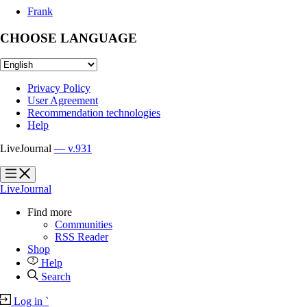
Frank
CHOOSE LANGUAGE
Privacy Policy
User Agreement
Recommendation technologies
Help
LiveJournal
— v.931
?
?
LiveJournal
Find more
Communities
RSS Reader
Shop
Help
Search
Log in
`