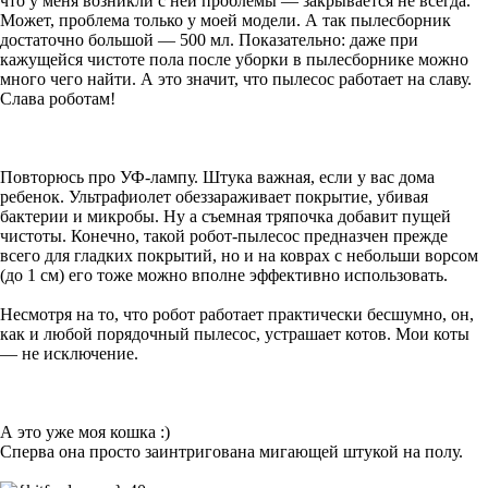
что у меня возникли с ней проблемы — закрывается не всегда.
Может, проблема только у моей модели. А так пылесборник
достаточно большой — 500 мл. Показательно: даже при
кажущейся чистоте пола после уборки в пылесборнике можно
много чего найти. А это значит, что пылесос работает на славу.
Слава роботам!
Повторюсь про УФ-лампу. Штука важная, если у вас дома
ребенок. Ультрафиолет обеззараживает покрытие, убивая
бактерии и микробы. Ну а съемная тряпочка добавит пущей
чистоты. Конечно, такой робот-пылесос предназчен прежде
всего для гладких покрытий, но и на коврах с небольши ворсом
(до 1 см) его тоже можно вполне эффективно использовать.
Несмотря на то, что робот работает практически бесшумно, он,
как и любой порядочный пылесос, устрашает котов. Мои коты
— не исключение.
А это уже моя кошка :)
Сперва она просто заинтригована мигающей штукой на полу.