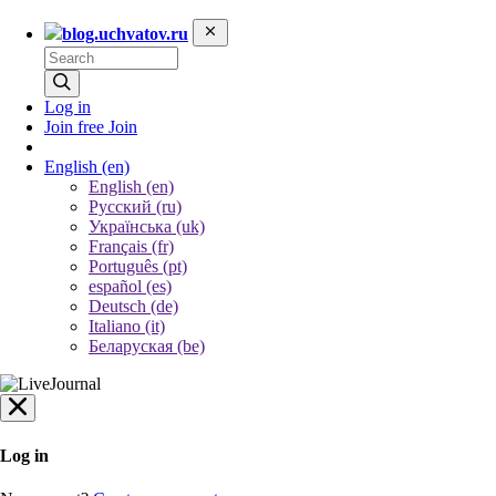
blog.uchvatov.ru
Log in
Join free
Join
English
(en)
English (en)
Русский (ru)
Українська (uk)
Français (fr)
Português (pt)
español (es)
Deutsch (de)
Italiano (it)
Беларуская (be)
Log in