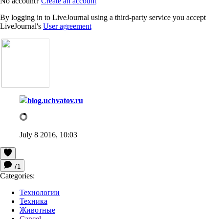
No account?
Create an account
By logging in to LiveJournal using a third-party service you accept
LiveJournal's
User agreement
blog.uchvatov.ru
July 8 2016, 10:03
71
Categories:
Технологии
Техника
Животные
Cancel