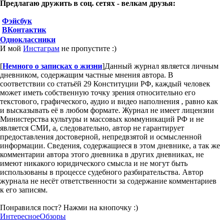
Предлагаю дружить в соц. сетях - велкам друзья:
Фэйсбук
ВКонтактик
Одноклассники
И мой
Инстаграм
не пропустите :)
[
Немного о записках о жизни
]
Данный журнал является личным
дневником, содержащим частные мнения автора. В
соответствии со статьёй 29 Конституции РФ, каждый человек
может иметь собственную точку зрения относительно его
текстового, графического, аудио и видео наполнения , равно как
и высказывать её в любом формате. Журнал не имеет лицензии
Министерства культуры и массовых коммуникаций РФ и не
является СМИ, а, следовательно, автор не гарантирует
предоставления достоверной, непредвзятой и осмысленной
информации. Сведения, содержащиеся в этом дневнике, а так же
комментарии автора этого дневника в других дневниках, не
имеют никакого юридического смысла и не могут быть
использованы в процессе судебного разбирательства. Автор
журнала не несёт ответственности за содержание комментариев
к его записям.
Понравился пост? Нажми на кнопочку :)
Интересное
Обзоры