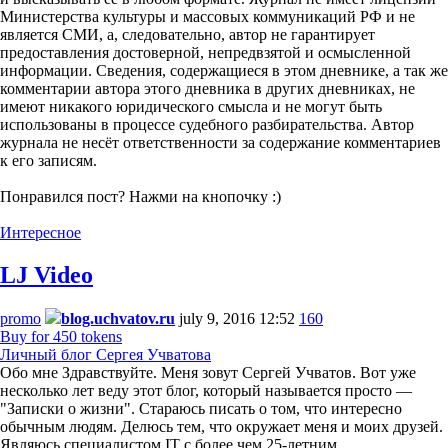
Министерства культуры и массовых коммуникаций РФ и не
является СМИ, а, следовательно, автор не гарантирует
предоставления достоверной, непредвзятой и осмысленной
информации. Сведения, содержащиеся в этом дневнике, а так же
комментарии автора этого дневника в других дневниках, не
имеют никакого юридического смысла и не могут быть
использованы в процессе судебного разбирательства. Автор
журнала не несёт ответственности за содержание комментариев
к его записям.
Понравился пост? Нажми на кнопочку :)
Интересное
LJ Video
promo
blog.uchvatov.ru
july 9, 2016 12:52
160
Buy for 450 tokens
Личный блог Сергея Учватова
Обо мне Здравствуйте. Меня зовут Сергей Учватов. Вот уже
несколько лет веду этот блог, который называется просто —
"Записки о жизни". Стараюсь писать о том, что интересно
обычным людям. Делюсь тем, что окружает меня и моих друзей.
Являюсь специалистом IT с более чем 25-летним…