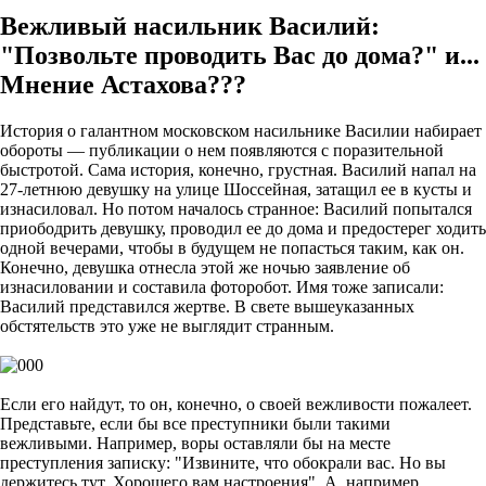
Вежливый насильник Василий:
"Позвольте проводить Вас до дома?" и...
Мнение Астахова???
История о галантном московском насильнике Василии набирает
обороты — публикации о нем появляются с поразительной
быстротой. Сама история, конечно, грустная. Василий напал на
27-летнюю девушку на улице Шоссейная, затащил ее в кусты и
изнасиловал. Но потом началось странное: Василий попытался
приободрить девушку, проводил ее до дома и предостерег ходить
одной вечерами, чтобы в будущем не попасться таким, как он.
Конечно, девушка отнесла этой же ночью заявление об
изнасиловании и составила фоторобот. Имя тоже записали:
Василий представился жертве. В свете вышеуказанных
обстятельств это уже не выглядит странным.
Если его найдут, то он, конечно, о своей вежливости пожалеет.
Представьте, если бы все преступники были такими
вежливыми. Например, воры оставляли бы на месте
преступления записку: "Извините, что обокрали вас. Но вы
держитесь тут. Хорошего вам настроения". А, например,