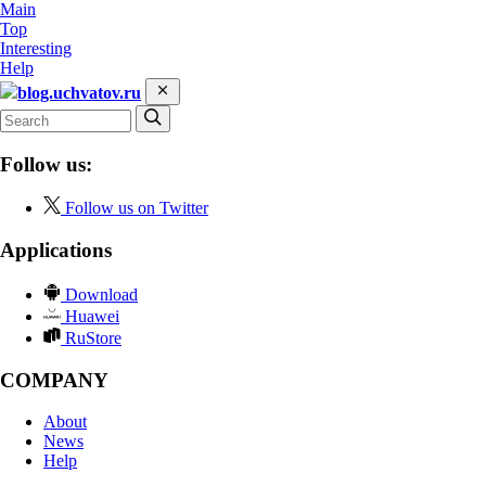
Main
Top
Interesting
Help
blog.uchvatov.ru
Follow us:
Follow us on Twitter
Applications
Download
Huawei
RuStore
COMPANY
About
News
Help