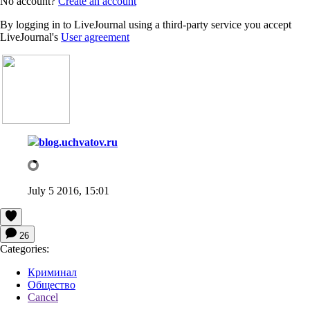
No account?
Create an account
By logging in to LiveJournal using a third-party service you accept
LiveJournal's
User agreement
blog.uchvatov.ru
July 5 2016, 15:01
26
Categories:
Криминал
Общество
Cancel