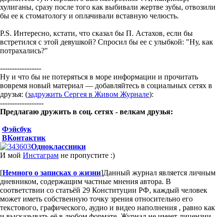
хулиганы, сразу после того как выбивали жертве зубы, отвозили
бы ее к стоматологу и оплачивали вставную челюсть.
P.S. Интересно, кстати, что сказал бы П. Астахов, если бы
встретился с этой девушкой? Спросил бы ее с улыбкой: "Ну, как
потрахались?"
-----------------
Ну и что бы не потеряться в море информации и прочитать
вовремя новый материал — добавляйтесь в социальных сетях в
друзья: (
задружить Сергея в Живом Журнале
):
------------------
Предлагаю дружить в соц. сетях - велкам друзья:
Фэйсбук
ВКонтактик
Одноклассники
И мой
Инстаграм
не пропустите :)
[
Немного о записках о жизни
]
Данный журнал является личным
дневником, содержащим частные мнения автора. В
соответствии со статьёй 29 Конституции РФ, каждый человек
может иметь собственную точку зрения относительно его
текстового, графического, аудио и видео наполнения , равно как
и высказывать её в любом формате. Журнал не имеет лицензии