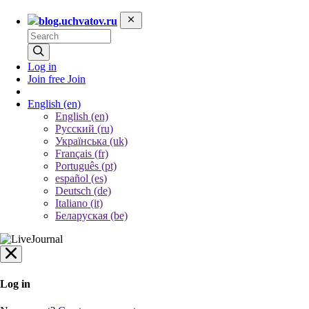
blog.uchvatov.ru
Log in
Join free
Join
English
(en)
English (en)
Русский (ru)
Українська (uk)
Français (fr)
Português (pt)
español (es)
Deutsch (de)
Italiano (it)
Беларуская (be)
Log in