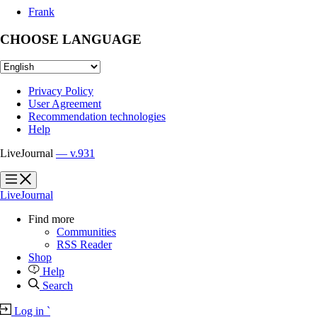
Frank
CHOOSE LANGUAGE
Privacy Policy
User Agreement
Recommendation technologies
Help
LiveJournal
— v.931
?
?
LiveJournal
Find more
Communities
RSS Reader
Shop
Help
Search
Log in
`