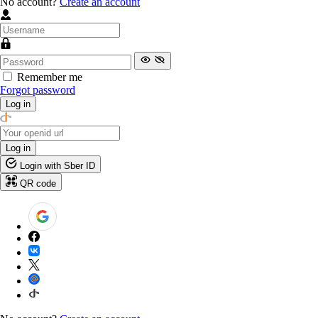
No account?
Create an account
Remember me
Forgot password
Log in
Log in
Login with Sber ID
QR code