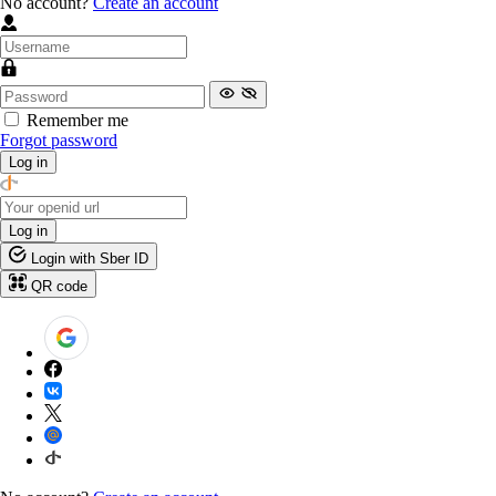
No account?
Create an account
Remember me
Forgot password
Log in
Log in
Login with Sber ID
QR code