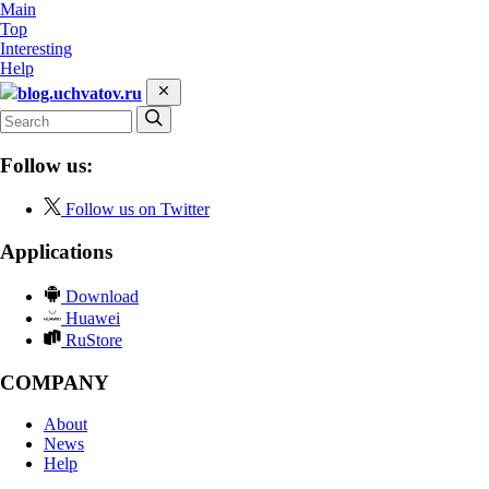
Main
Top
Interesting
Help
blog.uchvatov.ru
Follow us:
Follow us on Twitter
Applications
Download
Huawei
RuStore
COMPANY
About
News
Help