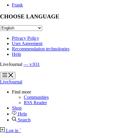
Frank
CHOOSE LANGUAGE
Privacy Policy
User Agreement
Recommendation technologies
Help
LiveJournal
— v.931
?
?
LiveJournal
Find more
Communities
RSS Reader
Shop
Help
Search
Log in
`