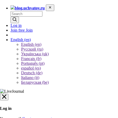
blog.uchvatov.ru
Log in
Join free
Join
English
(en)
English (en)
Русский (ru)
Українська (uk)
Français (fr)
Português (pt)
español (es)
Deutsch (de)
Italiano (it)
Беларуская (be)
Log in