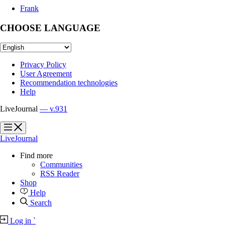
Frank
CHOOSE LANGUAGE
Privacy Policy
User Agreement
Recommendation technologies
Help
LiveJournal
— v.931
?
?
LiveJournal
Find more
Communities
RSS Reader
Shop
Help
Search
Log in
`