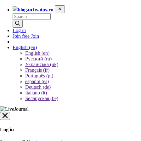
blog.uchvatov.ru
Log in
Join free
Join
English
(en)
English (en)
Русский (ru)
Українська (uk)
Français (fr)
Português (pt)
español (es)
Deutsch (de)
Italiano (it)
Беларуская (be)
Log in