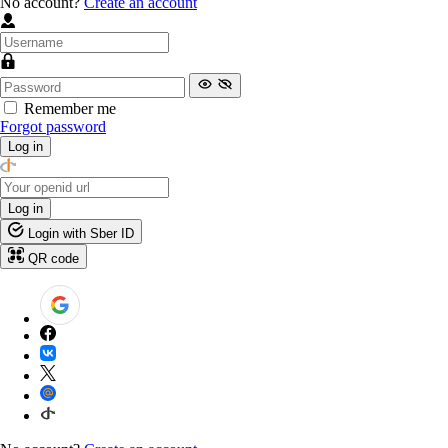
No account?
Create an account
Remember me
Forgot password
Log in
Log in
Login with Sber ID
QR code