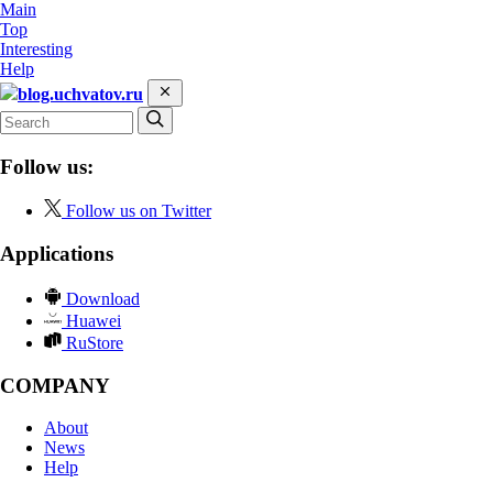
Main
Top
Interesting
Help
blog.uchvatov.ru
Follow us:
Follow us on Twitter
Applications
Download
Huawei
RuStore
COMPANY
About
News
Help