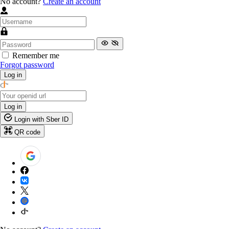
No account?
Create an account
Remember me
Forgot password
Log in
Log in
Login with Sber ID
QR code