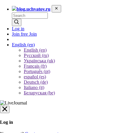
blog.uchvatov.ru
Log in
Join free
Join
English
(en)
English (en)
Русский (ru)
Українська (uk)
Français (fr)
Português (pt)
español (es)
Deutsch (de)
Italiano (it)
Беларуская (be)
Log in