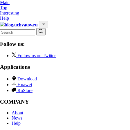
Main
Top
Interesting
Help
blog.uchvatov.ru
Follow us:
Follow us on Twitter
Applications
Download
Huawei
RuStore
COMPANY
About
News
Help