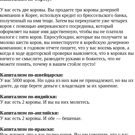
У вас есть две коровы. Вы продаете три коровы дочерней
компании в Корее, используя кредит из брюссельского банка,
полученный на имя тещи. Затем вы перекупаете уже четырех
коров с помощью американского посредника, который
оформляет на ваше имя дарственную, чтобы вы не платили
налоги с пяти коров. Евросубсидии, которые вы получаете за
молоко шести коров, вы инвестируете в корейскую дочернюю
компанию; в годовом отчете пишете, что у вас восемь коров, а
когда в ходе аудиторской проверки выясняется, что в коровах вы
ничего не смыслите, разводите руками и божитесь, что не
можете понять, почему в вашем стойле пусто!
Капитализм по-швейцарски:
У вас 5000 коров. Ни одна из них вам не принадлежит, но вы их
доите, да еще берете деньги с владельцев за их хранение.
Капитализм по-индийски:
У вас есть 2 коровы. И вы на них молитесь.
Капитализм по-английски:
У вас есть 2 коровы. И обе — бешеные.
Капитализм по-иракски:
Все думают, что у вас полно коров. Вы им говорите, что у вас