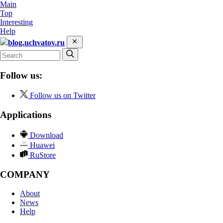
Main
Top
Interesting
Help
blog.uchvatov.ru
Follow us:
Follow us on Twitter
Applications
Download
Huawei
RuStore
COMPANY
About
News
Help