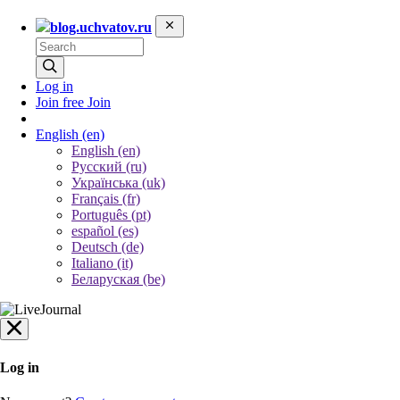
blog.uchvatov.ru
Log in
Join free
Join
English
(en)
English (en)
Русский (ru)
Українська (uk)
Français (fr)
Português (pt)
español (es)
Deutsch (de)
Italiano (it)
Беларуская (be)
Log in