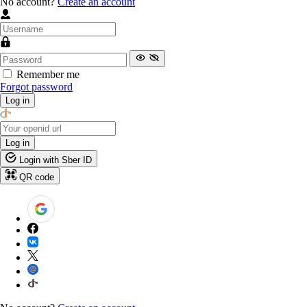
No account?
Create an account
Remember me
Forgot password
Log in
Log in
Login with Sber ID
QR code