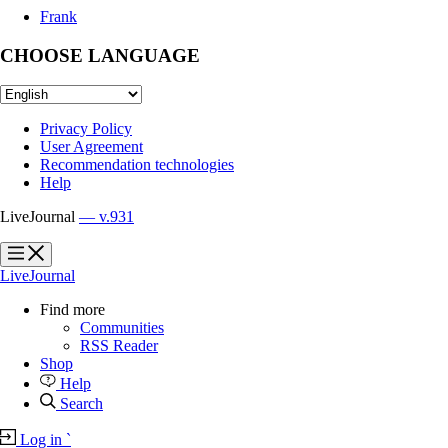
Frank
CHOOSE LANGUAGE
Privacy Policy
User Agreement
Recommendation technologies
Help
LiveJournal
— v.931
?
?
LiveJournal
Find more
Communities
RSS Reader
Shop
Help
Search
Log in
`