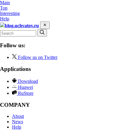
Main
Top
Interesting
Help
blog.uchvatov.ru
Follow us:
Follow us on Twitter
Applications
Download
Huawei
RuStore
COMPANY
About
News
Help