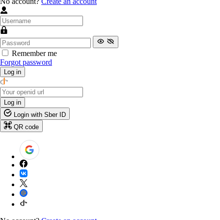
No account?
Create an account
Remember me
Forgot password
Log in
Log in
Login with Sber ID
QR code