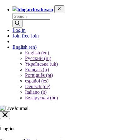
blog.uchvatov.ru
Log in
Join free
Join
English
(en)
English (en)
Русский (ru)
Українська (uk)
Français (fr)
Português (pt)
español (es)
Deutsch (de)
Italiano (it)
Беларуская (be)
Log in