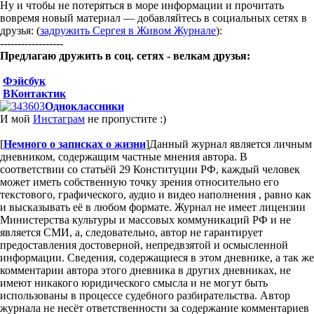
Ну и чтобы не потеряться в море информации и прочитать
вовремя новый материал — добавляйтесь в социальных сетях в
друзья: (
задружить Сергея в Живом Журнале
):
------------------
Предлагаю дружить в соц. сетях - велкам друзья:
Фэйсбук
ВКонтактик
Одноклассники
И мой
Инстаграм
не пропустите :)
[
Немного о записках о жизни
]
Данный журнал является личным
дневником, содержащим частные мнения автора. В
соответствии со статьёй 29 Конституции РФ, каждый человек
может иметь собственную точку зрения относительно его
текстового, графического, аудио и видео наполнения , равно как
и высказывать её в любом формате. Журнал не имеет лицензии
Министерства культуры и массовых коммуникаций РФ и не
является СМИ, а, следовательно, автор не гарантирует
предоставления достоверной, непредвзятой и осмысленной
информации. Сведения, содержащиеся в этом дневнике, а так же
комментарии автора этого дневника в других дневниках, не
имеют никакого юридического смысла и не могут быть
использованы в процессе судебного разбирательства. Автор
журнала не несёт ответственности за содержание комментариев