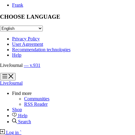
Frank
CHOOSE LANGUAGE
Privacy Policy
User Agreement
Recommendation technologies
Help
LiveJournal
— v.931
?
?
LiveJournal
Find more
Communities
RSS Reader
Shop
Help
Search
Log in
`