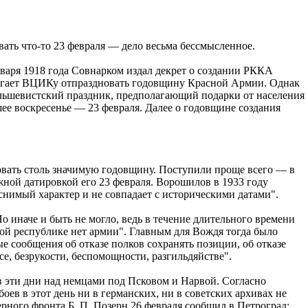
вать что-то 23 февраля — дело весьма бессмысленное.
варя 1918 года Совнарком издал декрет о создании РККА
агает ВЦИКу отпраздновать годовщину Красной Армии. Однак
ольшевистский праздник, предполагающий подарки от населения
шее воскресенье — 23 февраля. Далее о годовщине создания
новать столь значимую годовщину. Поступили проще всего — в
жной датировкой его 23 февраля. Ворошилов в 1933 году
снимый характер и не совпадает с историческими датами".
о иначе и быть не могло, ведь в течение длительного времени
ской республике нет армии". Главным для Вождя тогда было
е сообщения об отказе полков сохранять позиции, об отказе
е, безрукости, беспомощности, разгильдяйстве".
 в эти дни над немцами под Псковом и Нарвой. Согласно
оев в этот день ни в германских, ни в советских архивах не
рного фронта Б. П. Позерн 26 февраля сообщил в Петроград: