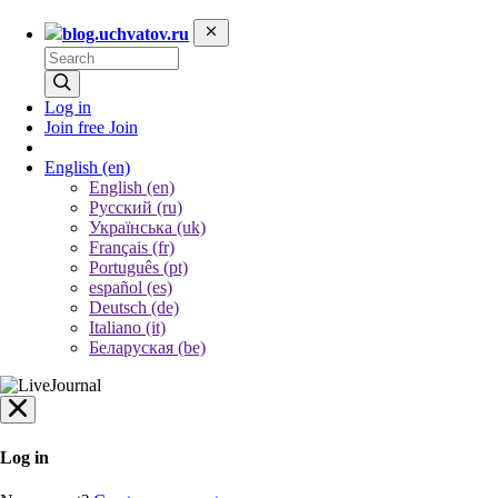
blog.uchvatov.ru
Log in
Join free
Join
English
(en)
English (en)
Русский (ru)
Українська (uk)
Français (fr)
Português (pt)
español (es)
Deutsch (de)
Italiano (it)
Беларуская (be)
Log in