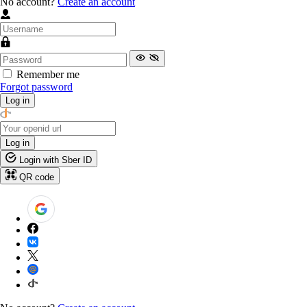
No account?
Create an account
Remember me
Forgot password
Log in
Log in
Login with Sber ID
QR code