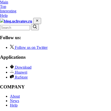
Main
Top
Interesting
Help
blog.uchvatov.ru
Follow us:
Follow us on Twitter
Applications
Download
Huawei
RuStore
COMPANY
About
News
Help