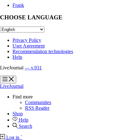
Frank
CHOOSE LANGUAGE
Privacy Policy
User Agreement
Recommendation technologies
Help
LiveJournal
— v.931
?
?
LiveJournal
Find more
Communities
RSS Reader
Shop
Help
Search
Log in
`