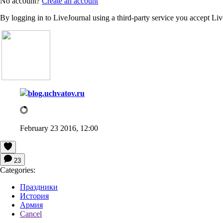
No account?
Create an account
By logging in to LiveJournal using a third-party service you accept Li
blog.uchvatov.ru
February 23 2016, 12:00
23
Categories:
Праздники
История
Армия
Cancel