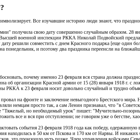
о?
символизирует. Все изучавшие историю люди знают, что праздно
рмии" получила свою дату совершенно случайным образом. 28 ян
ель Высшей военной инспекции РККА Николай Подвойский предл
 дату решили совместить с днем Красного подарка [еще один б
о на понедельник, и поэтому два праздника переенсли на ближай
обосновать, почему именно 23 февраля вся страна должна празд
а об организации Красной армии от 15 (28) января 1918 г. с ло
ины РККА к 23 февраля носит довольно случайный и трудно объя
 провал на фронте и заключение невыгодного Брестского мира. Н
авляли немцам просто так, а сам Ленин признавал, что "в Совет
ье "Тяжелый, но необходимый урок" пишет: "Мучительно-позорны
ить все и вся при отступлении; не говорим уже о бегстве, хаос
рактовать события 23 февраля 1918 года как победу, одержанную
ия находилась в 50 км от Пскова и 170 км от Нарвы. И никаких б
сков, это произошло чуть позже. Член управления войсками Севе