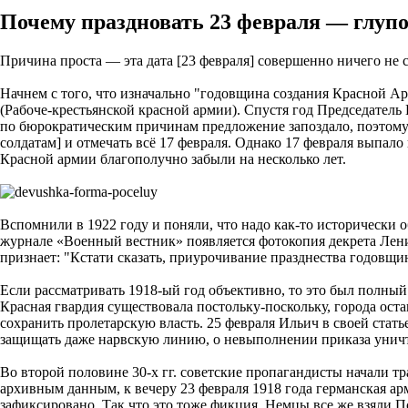
Почему праздновать 23 февраля — глуп
Причина проста — эта дата [23 февраля] совершенно ничего не 
Начнем с того, что изначально "годовщина создания Красной А
(Рабоче-крестьянской красной армии). Спустя год Председат
по бюрократическим причинам предложение запоздало, поэтому
солдатам] и отмечать всё 17 февраля. Однако 17 февраля выпал
Красной армии благополучно забыли на несколько лет.
Вспомнили в 1922 году и поняли, что надо как-то исторически 
журнале «Военный вестник» появляется фотокопия декрета Ленин
признает: "Кстати сказать, приурочивание празднества годовщ
Если рассматривать 1918-ый год объективно, то это был полный
Красная гвардия существовала постольку-поскольку, города ост
сохранить пролетарскую власть. 25 февраля Ильич в своей стат
защищать даже нарвскую линию, о невыполнении приказа уничтож
Во второй половине 30-х гг. советские пропагандисты начали т
архивным данным, к вечеру 23 февраля 1918 года германская арм
зафиксировано. Так что это тоже фикция. Немцы все же взяли П