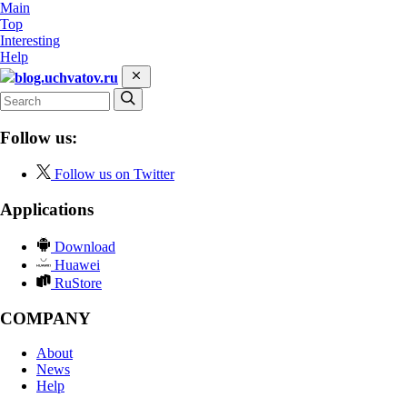
Main
Top
Interesting
Help
blog.uchvatov.ru
Follow us:
Follow us on Twitter
Applications
Download
Huawei
RuStore
COMPANY
About
News
Help