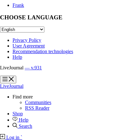
Frank
CHOOSE LANGUAGE
Privacy Policy
User Agreement
Recommendation technologies
Help
LiveJournal
— v.931
?
?
LiveJournal
Find more
Communities
RSS Reader
Shop
Help
Search
Log in
`