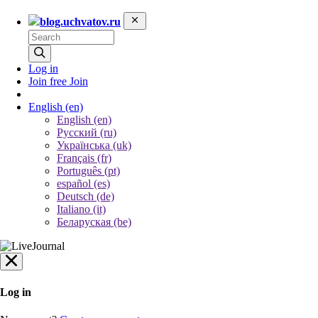
blog.uchvatov.ru
Log in
Join free
Join
English
(en)
English (en)
Русский (ru)
Українська (uk)
Français (fr)
Português (pt)
español (es)
Deutsch (de)
Italiano (it)
Беларуская (be)
Log in