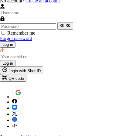
No account?
Create an account
Remember me
Forgot password
Log in
Log in
Login with Sber ID
QR code