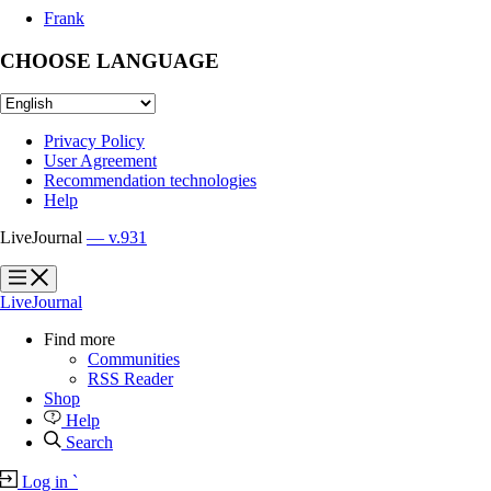
Frank
CHOOSE LANGUAGE
Privacy Policy
User Agreement
Recommendation technologies
Help
LiveJournal
— v.931
?
?
LiveJournal
Find more
Communities
RSS Reader
Shop
Help
Search
Log in
`