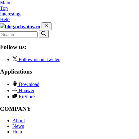
Main
Top
Interesting
Help
blog.uchvatov.ru
Follow us:
Follow us on Twitter
Applications
Download
Huawei
RuStore
COMPANY
About
News
Help