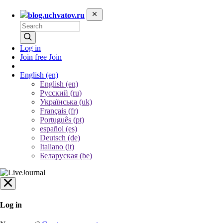
blog.uchvatov.ru
Log in
Join free
Join
English
(en)
English (en)
Русский (ru)
Українська (uk)
Français (fr)
Português (pt)
español (es)
Deutsch (de)
Italiano (it)
Беларуская (be)
Log in