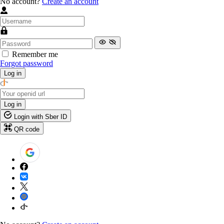
No account?
Create an account
Remember me
Forgot password
Log in
Log in
Login with Sber ID
QR code