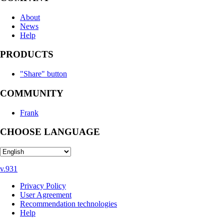
About
News
Help
PRODUCTS
"Share" button
COMMUNITY
Frank
CHOOSE LANGUAGE
v.931
Privacy Policy
User Agreement
Recommendation technologies
Help