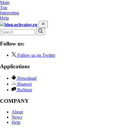
Main
Top
Interesting
Help
blog.uchvatov.ru
Follow us:
Follow us on Twitter
Applications
Download
Huawei
RuStore
COMPANY
About
News
Help