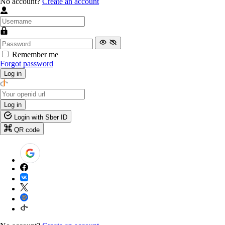
No account?
Create an account
Remember me
Forgot password
Log in
Log in
Login with Sber ID
QR code