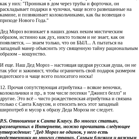
как у них: "Проникая в дом через трубы и форточки, он
раскладывает подарки в чулочки, чаще всего развешанные на
камине, и позвякивает колокольчиками, как бы возвещая о
приходе Нового Года."
Дед Мороз возникает в наших домах неким мистическим
образом, истинно как дух, никто толком и не знает, как он
появляется, — знаем только, что он БЫЛ... А пытаться на
западный манер объяснить эту священную тайну рациональным
образом – кощунство.
И еще. Наш Дед Мороз – настоящая щедрая русская душа, он не
так убог и зажимист, чтобы ограничить свой подарок размером
идиотского и чаще всего полосатого носка!
12. Прочая сопутствующая атрибутика – всякие веночки,
колокольчики и пр., в том числе песенки "Джингл беллз" и
другие. Это всё – чисто рождественская атрибутика и связана
только с Санта Клаусом, и относить весь этот западный
ширпотреб и мусор к образу Деда Мороза не следует.
P.S. Отношение к Санта Клаусу. Во многих статьях,
размещенных в Интернете, можно прочитать следующее
утверждение: "Дед Мороз не одинок, у него есть
родственники во многих странах. Самым близким и важным