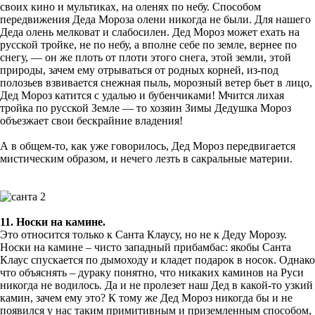
своих кино и мультиках, на оленях по небу. Способом
передвижения Деда Мороза олени никогда не были. Для нашего
Деда олень мелковат и слабосилен. Дед Мороз может ехать на
русской тройке, не по небу, а вполне себе по земле, вернее по
снегу, — он же плоть от плоти этого снега, этой земли, этой
природы, зачем ему отрываться от родных корней, из-под
полозьев взвивается снежная пыль, морозный ветер бьет в лицо,
Дед Мороз катится с удалью и бубенчиками! Мчится лихая
тройка по русской Земле — то хозяин Зимы Дедушка Мороз
объезжает свои бескрайние владения!
А в общем-то, как уже говорилось, Дед Мороз передвигается
мистическим образом, и нечего лезть в сакральные материи.
11. Носки на камине.
Это относится только к Санта Клаусу, но не к Деду Морозу.
Носки на камине – чисто западный прибамбас: якобы Санта
Клаус спускается по дымоходу и кладет подарок в носок. Однако
что объяснять – дураку понятно, что никаких каминов на Руси
никогда не водилось. Да и не пролезет наш Дед в какой-то узкий
камин, зачем ему это? К тому же Дед Мороз никогда бы и не
появился у нас таким примитивным и приземленным способом,