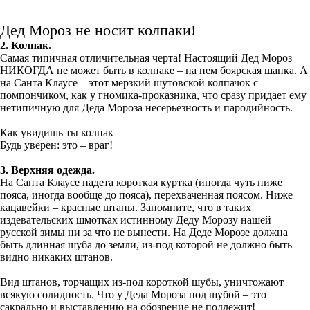
Дед Мороз не носит колпаки!
2. Колпак.
Самая типичная отличительная черта! Настоящий Дед Мороз
НИКОГДА не может быть в колпаке – на нем боярская шапка. А
на Санта Клаусе – этот мерзкий шутовской колпачок с
помпончиком, как у гномика-проказника, что сразу придает ему
нетипичную для Деда Мороза несерьезность и пародийность.
Как увидишь ты колпак –
Будь уверен: это – враг!
3. Верхняя одежда.
На Санта Клаусе надета короткая куртка (иногда чуть ниже
пояса, иногда вообще до пояса), перехваченная поясом. Ниже
кацавейки – красные штаны. Запомните, что в таких
издевательских шмотках истинному Деду Морозу нашей
русской зимы ни за что не вынести. На Деде Морозе должна
быть длинная шуба до земли, из-под которой не должно быть
видно никаких штанов.
Вид штанов, торчащих из-под короткой шубы, уничтожают
всякую солидность. Что у Деда Мороза под шубой – это
сакрально и выставлению на обозрение не подлежит!