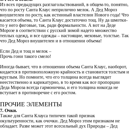
Из всех предыдущих разглагольствований, в общем-то, понятно,
что по росту Санта Клаус неприлично мелок. А Дед Мороз
внушителен по росту, как истинный властелин Нового года! Что
касается объема, то Санта Клаус достаточно тощ. Ну да шмотки-
то у него фиговые, так, ради формальности. А вот на Деде
Морозе в соответствии с русский зимой надето множество
теплых одежд, и все одежды – настоящие, меховые, толстые. Так
что Дед Мороз внушителен и в отношении объема!
Если Дед и тощ и мелок –
Прочь гони такого смело!
Иногда бывает, что в отношении объема Санта Клаус, наоборот,
кидается в противоположную крайность и становится толстым и
круглым. Но помните, что его толщина всегда выглядит
неестественно и карикатурно, в то время как все пропорции
Деда Мороза всегда гармоничны, и его толщина никогда не
вступает в противоречие с его ростом.
ПРОЧИЕ ЭЛЕМЕНТЫ
7. Очки.
Также для Санта Клауса типичен такой признак
окультуренности, как очочки. Дед Мороз этим признаком не
обладает. Разве может этот всесильный дух Природы – Дед