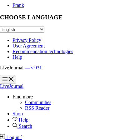
Frank
CHOOSE LANGUAGE
Privacy Policy
User Agreement
Recommendation technologies
Help
LiveJournal
— v.931
?
?
LiveJournal
Find more
Communities
RSS Reader
Shop
Help
Search
Log in
`