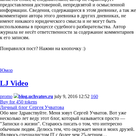
предоставления достоверной, непредвзятой и осмысленной
информации. Сведения, содержащиеся в этом дневнике, а так же
комментарии автора этого дневника в других дневниках, не
имеют никакого юридического смысла и не могут быть
использованы в процессе судебного разбирательства. Автор
журнала не несёт ответственности за содержание комментариев
к его записям.
Понравился пост? Нажми на кнопочку :)
Юмор
LJ Video
promo
blog.uchvatov.ru
july 9, 2016 12:52
160
Buy for 450 tokens
Личный блог Сергея Учватова
Обо мне Здравствуйте. Меня зовут Сергей Учватов. Вот уже
несколько лет веду этот блог, который называется просто —
"Записки о жизни". Стараюсь писать о том, что интересно
обычным людям. Делюсь тем, что окружает меня и моих друзей.
Являюсь специалистом IT с более чем 25-летним…