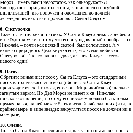
Мороз – иметь такой недостаток, как близорукость?!
Близорукость присуща только тем, кто испорчен пагубной
цивилизацией, кто приручен и одомашнен до полной
дегенерации, как это и произошло с Санта Клаусом.
8. Снегурочка.
Тоже отличительный признак. У Санта Клауса никогда не было
и не будет внучки, потому что его изуродованный прообраз – св.
Николай, – почти как всякий святой, был целомудрен. А у
нашего природного Деда внучка есть, это всеми любимая
Снегурочка! Так что наших – двое, а Санта Клаус – всего-
навсего один!
9. Посох.
Обратите внимание: посох у Санта Клауса – это стандартный
посох католического епископа (ибо не зря Санта Клаус
происходит от св. Николая, епископа Мирликийского): палка с
загнутым верхом. Но Дед Мороз не имеет к св. Николаю
никакого отношения, поэтому его посохом должна быть только
прямая палка, на ней может быть круглый набалдашник (или, по
крайней мере, в виде звезды; закругляться посох не должен ни в
коем разе).
10. Олени.
Только Санта Клаус передвигается, как учат нас американцы в