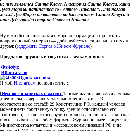
из них является Санта Клаус. А история Санта Клауса, как и
Деда Мороза, начинается со Святого Николая". Это наглая
ложь! Дед Мороз не является родственником Санта Клауса и
наш Дед гораздо старше Святого Николая.
------------------
Ну и что бы не потеряться в море информации и прочитать
вовремя новый материал — добавляйтесь в социальных сетях в
друзья: (
задружить Сергея в Живом Журнале
):
------------------
Предлагаю дружить в соц. сетях - велкам друзья:
Фэйсбук
ВКонтактик
Одноклассники
И мой
Инстаграм
не пропустите :)
[
Немного о записках о жизни
]
Данный журнал является личным
дневником, содержащим частные мнения автора. В
соответствии со статьёй 29 Конституции РФ, каждый человек
может иметь собственную точку зрения относительно его
текстового, графического, аудио и видео наполнения , равно как
и высказывать её в любом формате. Журнал не имеет лицензии
Министерства культуры и массовых коммуникаций РФ и не
является СМИ, а, следовательно, автор не гарантирует