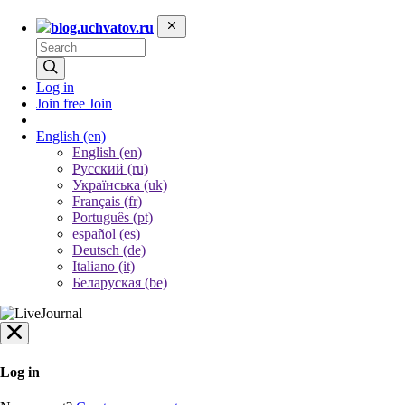
blog.uchvatov.ru
Log in
Join free
Join
English
(en)
English (en)
Русский (ru)
Українська (uk)
Français (fr)
Português (pt)
español (es)
Deutsch (de)
Italiano (it)
Беларуская (be)
Log in