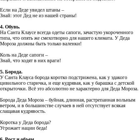
Если на Деде увидел штаны –
Знай: этот Дед не из нашей страны!
4. Обувь.
На Санта Клаусе всегда одеты сапоги, зачастую укороченного
типа, что опять же смехотворно для нашего климата. У Деда
Мороза должны быть только валенки!
Коль на Деде сапоги –
Знай, что ходят в них враги!
5. Борода.
У Санта Клауса борода коротко подстрижена, как у эдакого
цивильного старичка, и еще кудрявая, как у барашка с детской
открыточки. Всё это абсолютно не характерно для Деда Мороза.
Борода Деда Мороза – буйная, длинная, растрепанная вольным
ветром, и в большинстве случаев в ней отсутствует всякая
слащавая кудрявость.
Коротка у Деда борода?
Угрожает нации беда!
6. Рост и объем.