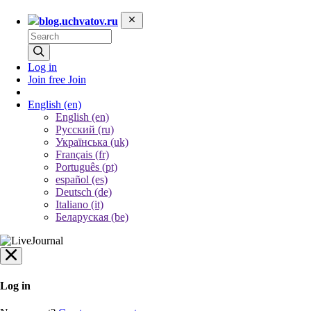
blog.uchvatov.ru
Log in
Join free
Join
English
(en)
English (en)
Русский (ru)
Українська (uk)
Français (fr)
Português (pt)
español (es)
Deutsch (de)
Italiano (it)
Беларуская (be)
Log in