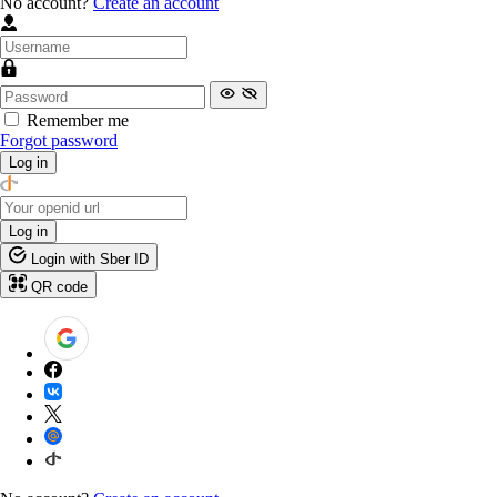
No account?
Create an account
Remember me
Forgot password
Log in
Log in
Login with Sber ID
QR code