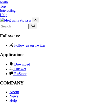
Main
Top
Interesting
Help
blog.uchvatov.ru
Follow us:
Follow us on Twitter
Applications
Download
Huawei
RuStore
COMPANY
About
News
Help