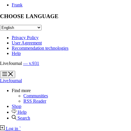
Frank
CHOOSE LANGUAGE
Privacy Policy
User Agreement
Recommendation technologies
Help
LiveJournal
— v.931
?
?
LiveJournal
Find more
Communities
RSS Reader
Shop
Help
Search
Log in
`