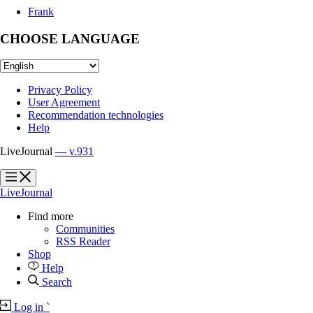
Frank
CHOOSE LANGUAGE
Privacy Policy
User Agreement
Recommendation technologies
Help
LiveJournal
— v.931
?
?
LiveJournal
Find more
Communities
RSS Reader
Shop
Help
Search
Log in
`