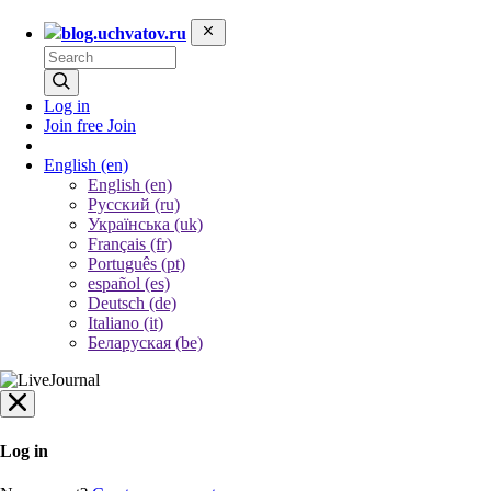
blog.uchvatov.ru
Log in
Join free
Join
English
(en)
English (en)
Русский (ru)
Українська (uk)
Français (fr)
Português (pt)
español (es)
Deutsch (de)
Italiano (it)
Беларуская (be)
Log in