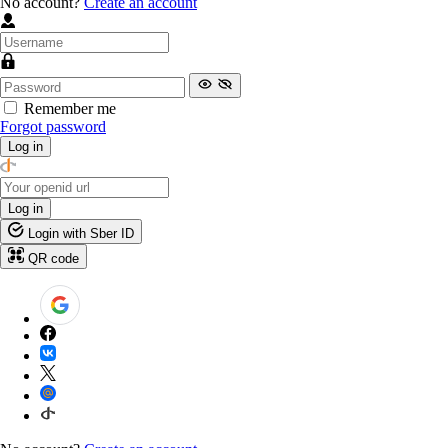
No account?
Create an account
Remember me
Forgot password
Log in
Log in
Login with Sber ID
QR code