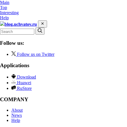
Main
Top
Interesting
Help
blog.uchvatov.ru
Follow us:
Follow us on Twitter
Applications
Download
Huawei
RuStore
COMPANY
About
News
Help