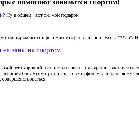
орые помогают заниматся спортом!
ой
? Ну в общем - вот он, мой подарок:
м мотиватором был старый магнитофон с песней "Все за***ло". Н
 на занятия спортом
плохой, кто хороший, ценности героев. Эта картина так и остал
тывающие бои. Несмотря на то, что суть фильма, по большому сч
, совершенствоваться.