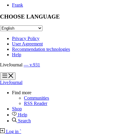
Frank
CHOOSE LANGUAGE
Privacy Policy
User Agreement
Recommendation technologies
Help
LiveJournal
— v.931
?
?
LiveJournal
Find more
Communities
RSS Reader
Shop
Help
Search
Log in
`