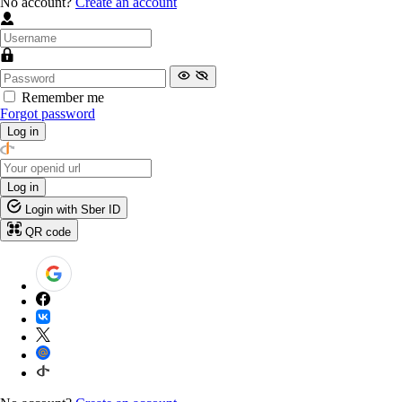
No account?
Create an account
Remember me
Forgot password
Log in
Log in
Login with Sber ID
QR code