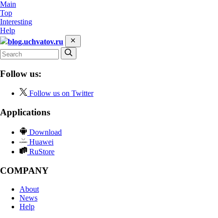
Main
Top
Interesting
Help
blog.uchvatov.ru
Follow us:
Follow us on Twitter
Applications
Download
Huawei
RuStore
COMPANY
About
News
Help