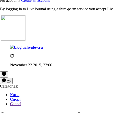
No account?
Create an account
By logging in to LiveJournal using a third-party service you accept Li
blog.uchvatov.ru
November 22 2015, 23:00
26
Categories:
Кино
Спорт
Cancel