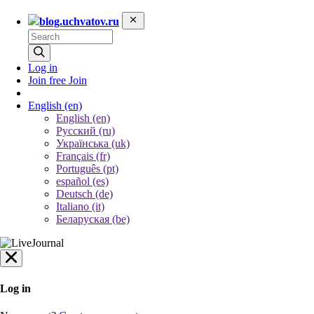
blog.uchvatov.ru
Log in
Join free
Join
English
(en)
English (en)
Русский (ru)
Українська (uk)
Français (fr)
Português (pt)
español (es)
Deutsch (de)
Italiano (it)
Беларуская (be)
Log in